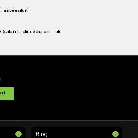
in ambele situatii.
5 zile in functie de disponibilitate.
!
ez!
-
-
Blog