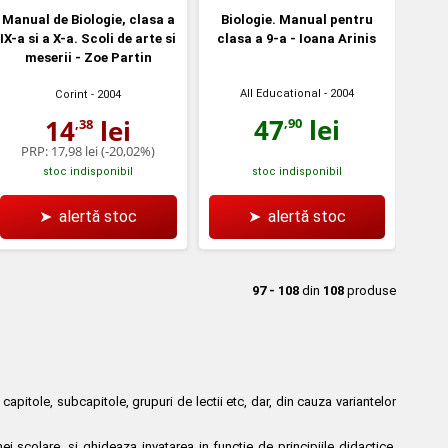
Manual de Biologie, clasa a
Biologie. Manual pentru
IX-a si a X-a. Scoli de arte si
clasa a 9-a - Ioana Arinis
meserii - Zoe Partin
All Educational
- 2004
Corint
- 2004
47
lei
14
lei
,90
,38
PRP:
17,98 lei
(-20,02%)
stoc indisponibil
stoc indisponibil
➤
alertă stoc
➤
alertă stoc
97 - 108
din
108
produse
apitole, subcapitole, grupuri de lectii etc, dar, din cauza variantelor
i scolare, si ghideaza invatarea in functie de principiile didactice.