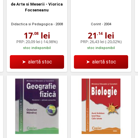
de Arte si Meserii - Viorica
Focseneanu
Didactica si Pedagogica
- 2008
Corint
- 2004
17
lei
21
lei
,08
,14
PRP:
20,09 lei
(-14,98%)
PRP:
26,43 lei
(-20,02%)
stoc indisponibil
stoc indisponibil
➤
alertă stoc
➤
alertă stoc