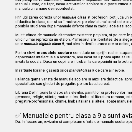
Manualul este, de fapt, inima activitatilor scolare si o parte critica a
manualului ramane de necontestat.
Prin utilizarea corecta unor
manuale clasa 9
, profesorii pot juca un r
didactica in clasa, dar si sa ii motiveze pe elevi atunci cand este caz
posibila studierea dupa manuale diferite chiar in cadrul aceleiasi scol
Multitudinea de manuale alternative existente pe piata, si pe care le 
unic nu mai reprezinta un etalon. Profesorul are libertatea de a alege c
unor
manuale digitale clasa 9
, mai ales in desfasurarea orelor online,
Pentru elevi,
manualele scolare
constituie un sprijin real in stapan
capacitatea intelectuala a acestora, asa incat sa ii poata ajuta sa is
invata la scoala. Daca un copil are intrebari la care parintii nu le po
In rafturile librariei gasesti orice
manual clasa 9
de care ai nevoie.
Pe langa gama variata de manuale scolare si auxiliare didactice, aprobat
specialitate sau ghiduri de pregatire pentru bacalaureat.
Libraria Delfin pune la dispozitia elevilor, parintilor si profesorilor
ma
germana, religie, stiinte, matematica, limba si literatura romana, ist
pregatire profesionala, chimie, limba italiana si altele. Toate manualel
✅ Manualele pentru clasa a 9 a sunt avi
Da. In fiecare an, revizuim si completam oferta de manuale scolare pe