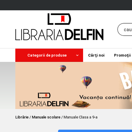
Categorii de produse
Cărţi noi
Promoţii
Librărie
/
Manuale scolare
/
Manuale Clasa a 9-a