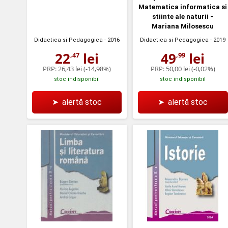
Matematica informatica si
stiinte ale naturii -
Mariana Milosescu
Didactica si Pedagogica
- 2016
Didactica si Pedagogica
- 2019
22
lei
49
lei
,47
,99
PRP:
26,43 lei
(-14,98%)
PRP:
50,00 lei
(-0,02%)
stoc indisponibil
stoc indisponibil
➤
alertă stoc
➤
alertă stoc