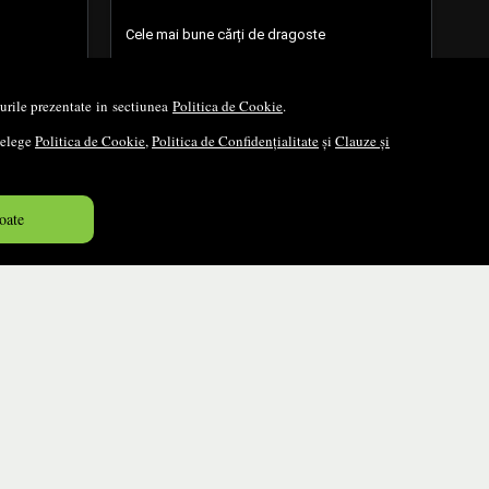
Cele mai bune cărți de dragoste
Cele mai bune cărți românești
opurile prezentate in sectiunea
Politica de Cookie
.
Cele mai bune cărți religioase
nțelege
Politica de Cookie
,
Politica de Confidențialitate
și
Clauze și
Cele mai bune cărți de istorie
oate
Top cărți beletristică
...toate știrile