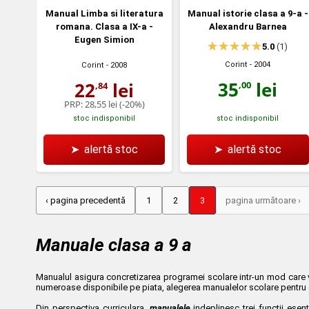
Manual Limba si literatura
Manual istorie clasa a 9-a -
romana. Clasa a IX-a -
Alexandru Barnea
Eugen Simion
5.0
(1)
Corint
- 2004
Corint
- 2008
35
lei
22
lei
,00
,84
PRP:
28,55 lei
(-20%)
stoc indisponibil
stoc indisponibil
➤
alertă stoc
➤
alertă stoc
‹ pagina precedentă
1
2
3
pagina următoare ›
Manuale clasa a 9 a
Manualul asigura concretizarea programei scolare intr-un mod care vize
numeroase disponibile pe piata, alegerea manualelor scolare pentru cl
Din perspectiva curriculara,
manualele
indeplinesc trei functii esen