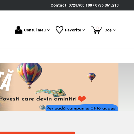
Contact: 0724.900.100 / 0736.361.210
produse
0
Contul meu
Favorite
Coș