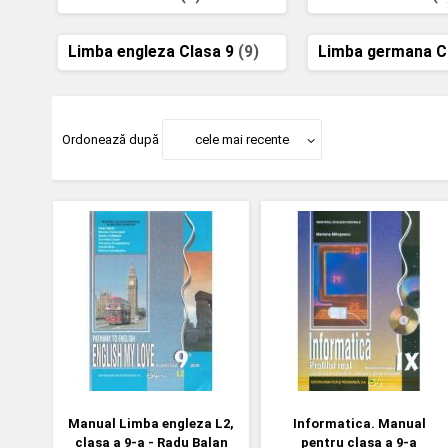
Limba engleza Clasa 9
(9)
Limba germana C
Ordonează după
cele mai recente
Manual Limba engleza L2,
Informatica. Manual
clasa a 9-a - Radu Balan
pentru clasa a 9-a