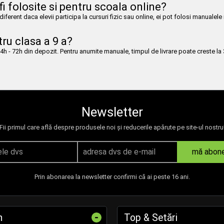
i folosite si pentru scoala online?
ferent daca elevii participa la cursuri fizic sau online, ei pot folosi manualele 
tru clasa a 9 a?
 - 72h din depozit. Pentru anumite manuale, timpul de livrare poate creste la 3-
Newsletter
Fii primul care află despre produsele noi și reducerile apărute pe site-ul nostru
mă abon
Prin abonarea la newsletter confirmi că ai peste 16 ani.
-
n
Top & Setări