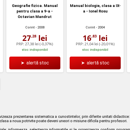
Geografie fizica. Manual
Manual biologie, clasa a IX-
pentru clasa a 9-a -
a - Ionel Rosu
Octavian Mandrut
Corint
- 2008
Corint
- 2004
27
lei
16
lei
,28
,83
PRP:
27,38 lei
(-0,37%)
PRP:
21,04 lei
(-20,01%)
stoc indisponibil
stoc indisponibil
➤
alertă stoc
➤
alertă stoc
aza prezentarea sistematica a cunostintelor, prin diferite unitati didactice: c
asa a noua potrivite poate deveni uneori o misiune dificila pentru profesori.
tiale: informeaza, selecteaza informatiile si le organizeaza conform programe