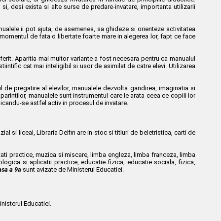
 si, desi exista si alte surse de predare-invatare, importanta utilizarii
Manualele ii pot ajuta, de asemenea, sa ghideze si orienteze activitatea
n momentul de fata o libertate foarte mare in alegerea lor, fapt ce face
iferit. Aparitia mai multor variante a fost necesara pentru ca manualul
ntific cat mai inteligibil si usor de asimilat de catre elevi. Utilizarea
ul de pregatire al elevilor, manualele dezvolta gandirea, imaginatia si
arintilor, manualele sunt instrumentul care le arata ceea ce copiii lor
licandu-se astfel activ in procesul de invatare.
 liceal, Libraria Delfin are in stoc si titluri de beletristica, carti de
litati practice, muzica si miscare, limba engleza, limba franceza, limba
ogica si aplicatii practice, educatie fizica, educatie sociala, fizica,
asa a 9a
sunt avizate de Ministerul Educatiei.
nisterul Educatiei.