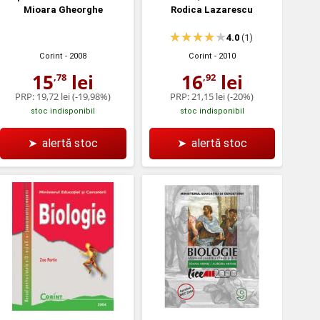
Mioara Gheorghe
Rodica Lazarescu
4.0
(1)
Corint
- 2008
Corint
- 2010
15
lei
16
lei
,78
,92
PRP:
19,72 lei
(-19,98%)
PRP:
21,15 lei
(-20%)
stoc indisponibil
stoc indisponibil
➤
alertă stoc
➤
alertă stoc