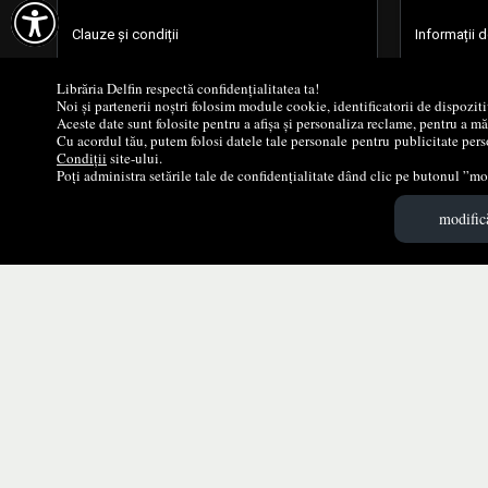

Clauze și condiții
Informații 
Politica de Cookie
Formular de
Librăria Delfin respectă confidențialitatea ta!
Noi și partenerii noștri folosim module cookie, identificatorii de dispozit
Aceste date sunt folosite pentru a afișa și personaliza reclame, pentru a m
Politica de Confidențialitate
Cărţi noi
Cu acordul tău, putem folosi datele tale personale pentru publicitate perso
Condiții
site-ului.
Poți administra setările tale de confidențialitate dând clic pe butonul ”mod
Cum cumperi?
Promoţii
modifică
Despre livrare
Edituri
Concursuri
Autori
Voucher educațional
Parteneri
SEAP SICAP