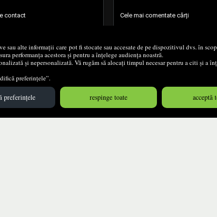
de contact
Cele mai comentate cărți
 retur
Setările mele de confidențialitate
ive sau alte informații care pot fi stocate sau accesate de pe dispozitivul dvs. în sc
ăsura performanța acestora și pentru a înțelege audiența noastră.
Setările mele de accesibilitate
nalizată și nepersonalizată. Vă rugăm să alocați timpul necesar pentru a citi și a î
ifică preferințele”.
 preferințele
respinge toate
acceptă t
© 2004 - 2026
Grup DZC SRL
Magazin online
creat de
Vital Soft
Created in 0.0914 sec