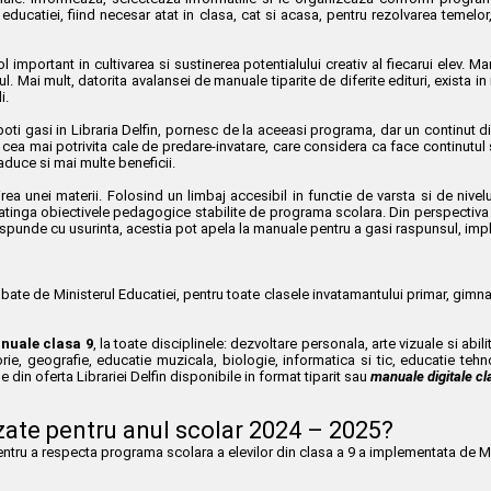
 educatiei, fiind necesar atat in clasa, cat si acasa, pentru rezolvarea temelor,
ol important in cultivarea si sustinerea potentialului creativ al fiecarui elev. 
ul. Mai mult, datorita avalansei de manuale tiparite de diferite edituri, exista i
i.
poti gasi in Libraria Delfin, pornesc de la aceeasi programa, dar un continut d
ea mai potrivita cale de predare-invatare, care considera ca face continutul stii
 aduce si mai multe beneficii.
irea unei materii. Folosind un limbaj accesibil in functie de varsta si de nivel
i atinga obiectivele pedagogice stabilite de programa scolara. Din perspectiva p
t raspunde cu usurinta, acestia pot apela la manuale pentru a gasi raspunsul, imp
e de Ministerul Educatiei, pentru toate clasele invatamantului primar, gimnazial si
nuale clasa 9
, la toate disciplinele: dezvoltare personala, arte vizuale si abi
orie, geografie, educatie muzicala, biologie, informatica si tic, educatie tehnol
e din oferta Librariei Delfin disponibile in format tiparit sau
manuale digitale cl
zate pentru anul scolar 2024 – 2025?
ntru a respecta programa scolara a elevilor din clasa a 9 a implementata de Mi