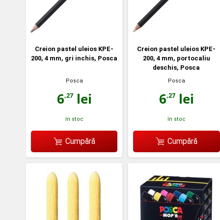
Creion pastel uleios KPE-
Creion pastel uleios KPE-
200, 4 mm, gri inchis, Posca
200, 4 mm, portocaliu
deschis, Posca
Posca
Posca
6
lei
6
lei
,27
,27
în stoc
în stoc
Cumpără
Cumpără