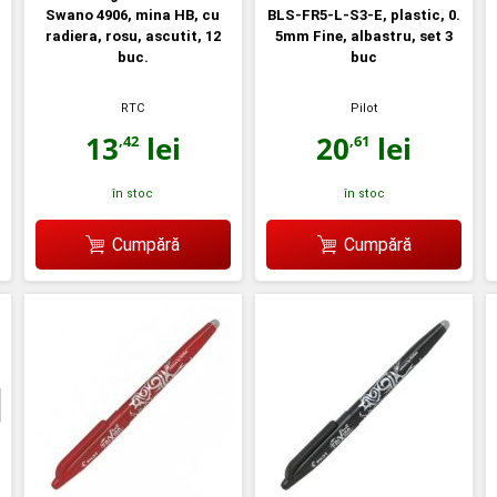
Swano 4906, mina HB, cu
BLS-FR5-L-S3-E, plastic, 0.
radiera, rosu, ascutit, 12
5mm Fine, albastru, set 3
buc.
buc
RTC
Pilot
13
lei
20
lei
,42
,61
în stoc
în stoc
Cumpără
Cumpără