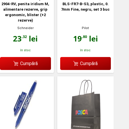
2904-RV, penita iridium M,
BLS-FR7-B-S3, plastic, 0.
alimentare rezerve, grip
7mm Fine, negru, set 3 buc
ergonomic, blister (+2
rezerve)
Schneider
Pilot
23
lei
19
lei
,32
,80
în stoc
în stoc
Cumpără
Cumpără