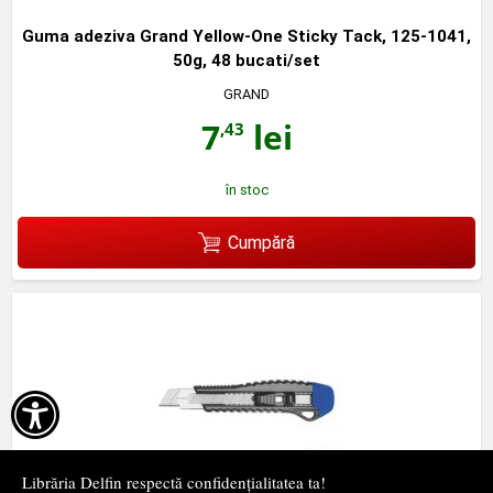
Guma adeziva Grand Yellow-One Sticky Tack, 125-1041,
50g, 48 bucati/set
GRAND
7
lei
,43
în stoc
Cumpără

Librăria Delfin respectă confidențialitatea ta!