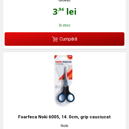
GRAND
3
lei
,94
în stoc
Cumpără
Foarfeca Noki 6005, 14. 0cm, grip cauciucat
Noki