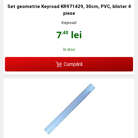
Set geometrie Keyroad KR971429, 30cm, PVC, blister 4
piese
Keyroad
7
lei
,40
în stoc
Cumpără