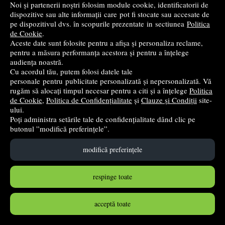
Noi și partenerii noștri folosim module cookie, identificatorii de
dispozitive sau alte informații care pot fi stocate sau accesate de
Cutter Kangaro Miles FN1802/Y, lama 18mm, plastic,
pe dispozitivul dvs. în scopurile prezentate in sectiunea
Politica
de Cookie
.
profesional, blocare manula, diverse culori
Aceste date sunt folosite pentru a afișa și personaliza reclame,
KANGARO
pentru a măsura performanța acestora și pentru a înțelege
audiența noastră.
7
lei
,00
Cu acordul tău, putem folosi datele tale
personale pentru publicitate personalizată și nepersonalizată. Vă
rugăm să alocați timpul necesar pentru a citi și a înțelege
Politica
în stoc
de Cookie
,
Politica de Confidențialitate
și
Clauze și Condiții
site-
ului.
Cumpără
Poți administra setările tale de confidențialitate dând clic pe
butonul ”modifică preferințele”.
modifică preferințele
respinge toate
acceptă toate