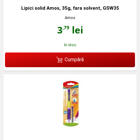
Lipici solid Amos, 35g, fara solvent, GSW35
Amos
3
lei
,79
în stoc
Cumpără