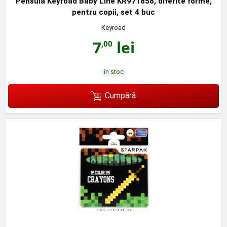
Pensula Keyroad Baby Line KR971858, diferite forme,
pentru copii, set 4 buc
Keyroad
7
lei
,00
în stoc
Cumpără