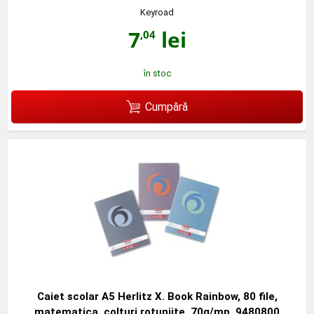
Keyroad
7
lei
,04
în stoc
Cumpără
Caiet scolar A5 Herlitz X. Book Rainbow, 80 file,
matematica, colturi rotunjite, 70g/mp, 9480800