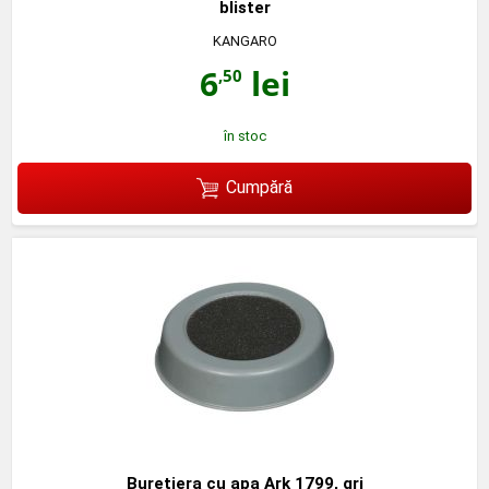
blister
KANGARO
6
lei
,50
în stoc
Cumpără
Buretiera cu apa Ark 1799, gri