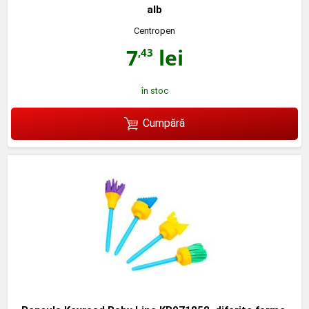
alb
Centropen
7
lei
,43
în stoc
Cumpără