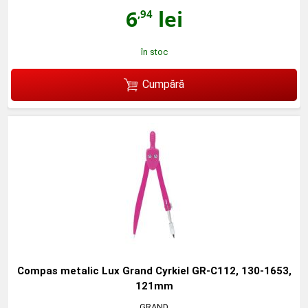
6
lei
,94
în stoc
Cumpără
Compas metalic Lux Grand Cyrkiel GR-C112, 130-1653,
121mm
GRAND