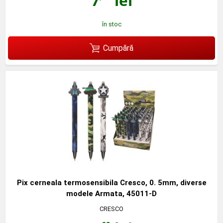
7
lei
în stoc
Cumpără
Pix cerneala termosensibila Cresco, 0. 5mm, diverse
modele Armata, 45011-D
CRESCO