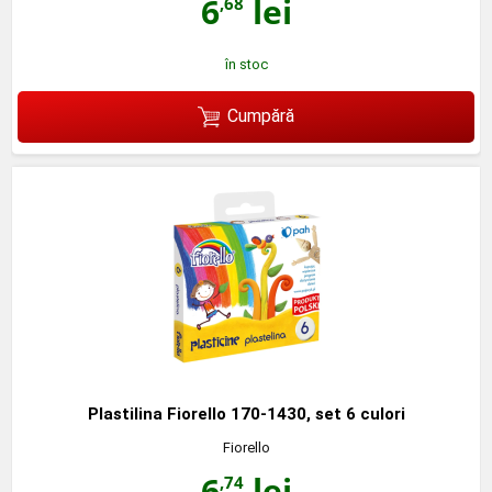
6
lei
,68
în stoc
Cumpără
Plastilina Fiorello 170-1430, set 6 culori
Fiorello
6
lei
,74