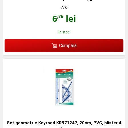
Ark
6
lei
,76
în stoc
Cumpără
Set geometrie Keyroad KR971247, 20cm, PVC, blister 4