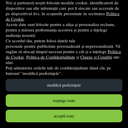
Noi și partenerii noștri folosim module cookie, identificatorii de
dispozitive sau alte informații care pot fi stocate sau accesate de
pe dispozitivul dvs. în scopurile prezentate in sectiunea
Politica
de Cookie
.
Aceste date sunt folosite pentru a afișa și personaliza reclame,
Set 8 creioane Apli Nordik, grafit HB, cu radiera
pentru a măsura performanța acestora și pentru a înțelege
audiența noastră.
Apli
Cu acordul tău, putem folosi datele tale
personale pentru publicitate personalizată și nepersonalizată. Vă
15
lei
,35
rugăm să alocați timpul necesar pentru a citi și a înțelege
Politica
de Cookie
,
Politica de Confidențialitate
și
Clauze și Condiții
site-
în stoc
ului.
Poți administra setările tale de confidențialitate dând clic pe
Cumpără
butonul ”modifică preferințele”.
modifică preferințele
respinge toate
acceptă toate