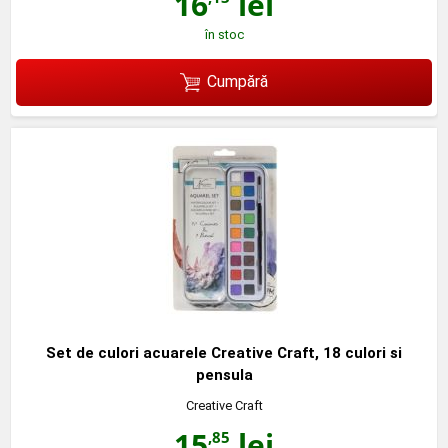
16
lei
în stoc
Cumpără
Set de culori acuarele Creative Craft, 18 culori si
pensula
Creative Craft
15
lei
,85