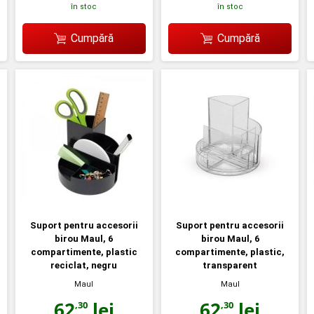
în stoc
în stoc
Cumpără
Cumpără
Suport pentru accesorii
Suport pentru accesorii
birou Maul, 6
birou Maul, 6
compartimente, plastic
compartimente, plastic,
reciclat, negru
transparent
Maul
Maul
62
lei
62
lei
,30
,30