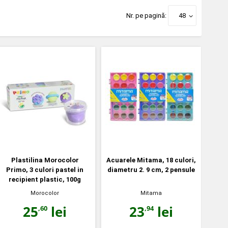
Nr. pe pagină:
48
Plastilina Morocolor
Acuarele Mitama, 18 culori,
Primo, 3 culori pastel in
diametru 2. 9 cm, 2 pensule
recipient plastic, 100g
Morocolor
Mitama
25
lei
23
lei
,60
,94