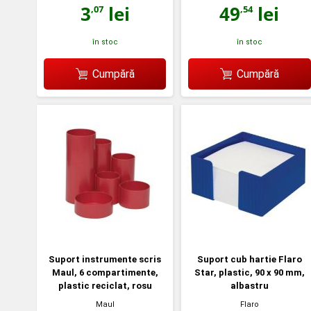
3
lei
49
lei
,07
,54
în stoc
în stoc
Cumpără
Cumpără
Suport instrumente scris
Suport cub hartie Flaro
Maul, 6 compartimente,
Star, plastic, 90 x 90 mm,
plastic reciclat, rosu
albastru
Maul
Flaro