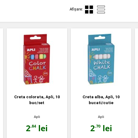
Afișare:
Creta colorata, Apli, 10
Creta alba, Apli, 10
buc/set
bucati/cutie
Apli
Apli
2
lei
2
lei
,84
,70