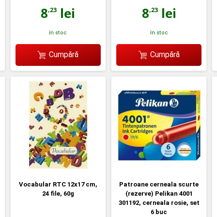
8
lei
8
lei
,23
,23
în stoc
în stoc
Cumpără
Cumpără
Vocabular RTC 12x17 cm,
Patroane cerneala scurte
24 file, 60g
(rezerve) Pelikan 4001
301192, cerneala rosie, set
6 buc