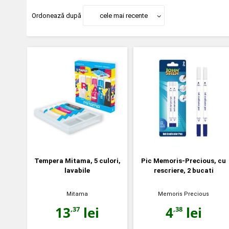
Ordonează după
cele mai recente
Tempera Mitama, 5 culori,
Pic Memoris-Precious, cu
lavabile
rescriere, 2 bucati
Mitama
Memoris Precious
13
lei
4
lei
,37
,38