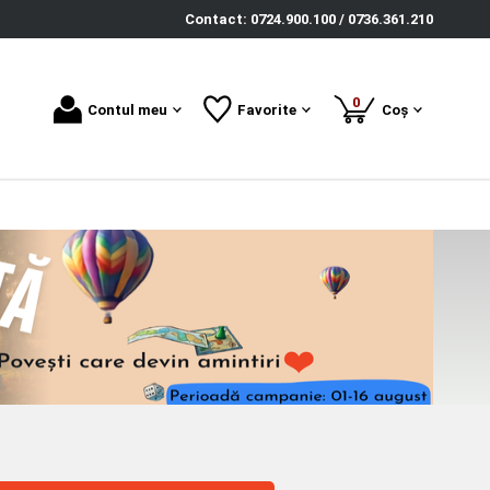
Contact: 0724.900.100 / 0736.361.210
produse
0
Contul meu
Favorite
Coș