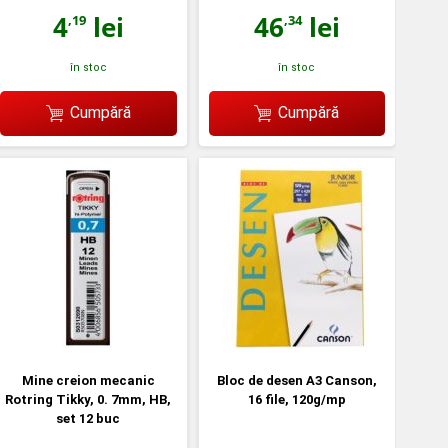
4
lei
46
lei
,19
,34
în stoc
în stoc
Cumpără
Cumpără
Mine creion mecanic
Bloc de desen A3 Canson,
Rotring Tikky, 0. 7mm, HB,
16 file, 120g/mp
set 12 buc