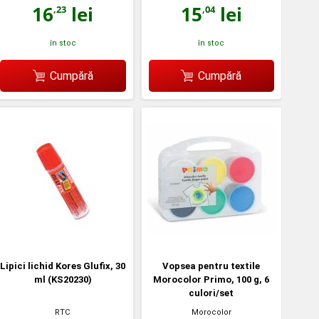
16
lei
15
lei
,23
,04
în stoc
în stoc
Cumpără
Cumpără
Lipici lichid Kores Glufix, 30
Vopsea pentru textile
ml (KS20230)
Morocolor Primo, 100 g, 6
culori/set
RTC
Morocolor