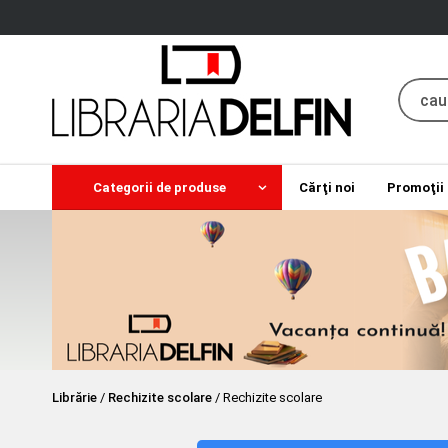
Categorii de produse
Cărţi noi
Promoţii
Librărie
/
Rechizite scolare
/
Rechizite scolare