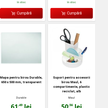
în stoc
în stoc
Cumpără
Cumpără
Mapa pentru birou Durable,
Suport pentru accesorii
650 x 500 mm, transparent
birou Maul, 6
compartimente, plastic
reciclat, alb
Durable
Maul
61
lei
50
lei
,49
,56