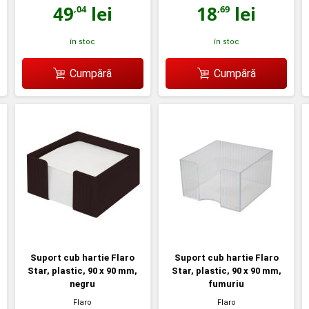
49
lei
18
lei
,04
,69
în stoc
în stoc
Cumpără
Cumpără
Suport cub hartie Flaro
Suport cub hartie Flaro
Star, plastic, 90 x 90 mm,
Star, plastic, 90 x 90 mm,
negru
fumuriu
Flaro
Flaro