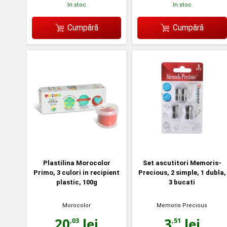
în stoc
în stoc
Cumpără
Cumpără
Plastilina Morocolor
Set ascutitori Memoris-
Primo, 3 culori in recipient
Precious, 2 simple, 1 dubla,
plastic, 100g
3 bucati
Morocolor
Memoris Precious
20
lei
3
lei
,03
,51