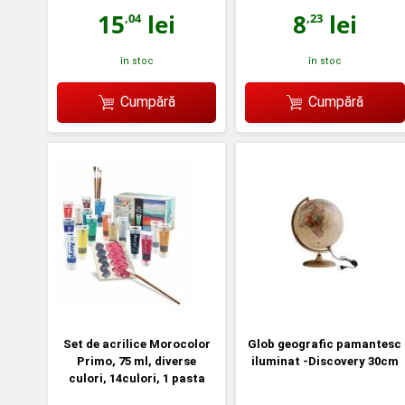
15
lei
8
lei
,04
,23
în stoc
în stoc
Cumpără
Cumpără
Set de acrilice Morocolor
Glob geografic pamantesc
Primo, 75 ml, diverse
iluminat -Discovery 30cm
culori, 14culori, 1 pasta