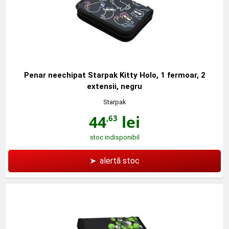
Penar neechipat Starpak Kitty Holo, 1 fermoar, 2
extensii, negru
Starpak
44
lei
,63
stoc indisponibil
➤
alertă stoc