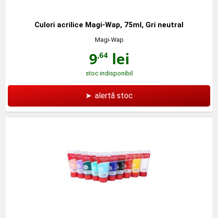
Culori acrilice Magi-Wap, 75ml, Gri neutral
Magi-Wap
9
lei
,64
stoc indisponibil
➤
alertă stoc