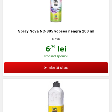
Spray Nova NC-805 vopsea neagra 200 ml
Nova
6
lei
,79
stoc indisponibil
➤
alertă stoc