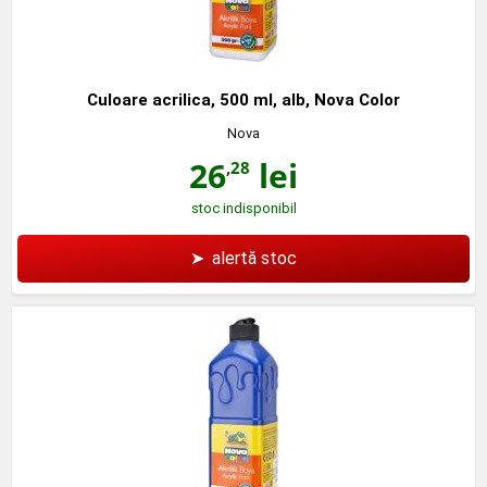
Culoare acrilica, 500 ml, alb, Nova Color
Nova
26
lei
,28
stoc indisponibil
➤
alertă stoc