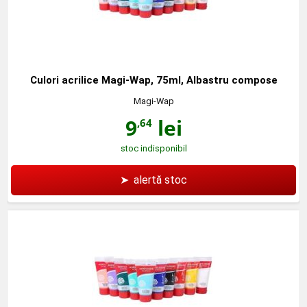
Culori acrilice Magi-Wap, 75ml, Albastru compose
Magi-Wap
9
lei
,64
stoc indisponibil
➤
alertă stoc