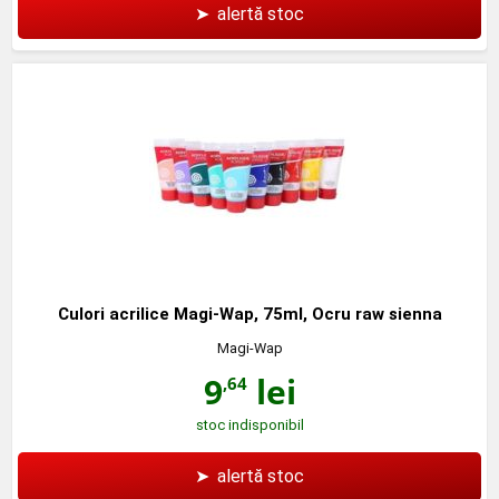
➤
alertă stoc
Culori acrilice Magi-Wap, 75ml, Ocru raw sienna
Magi-Wap
9
lei
,64
stoc indisponibil
➤
alertă stoc