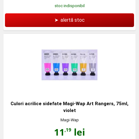
stoc indisponibil
➤
alertă stoc
Culori acrilice sidefate Magi-Wap Art Rangers, 75ml,
violet
Magi-Wap
11
lei
,19