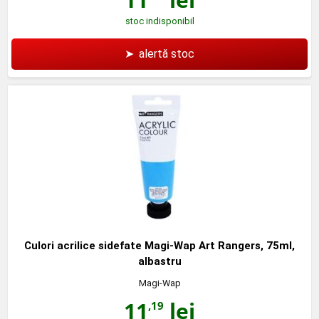
stoc indisponibil
➤
alertă stoc
Culori acrilice sidefate Magi-Wap Art Rangers, 75ml,
albastru
Magi-Wap
11
lei
,19