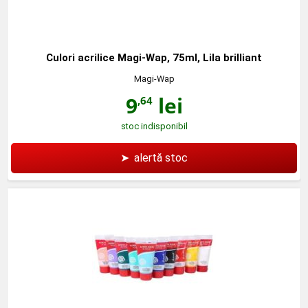
Culori acrilice Magi-Wap, 75ml, Lila brilliant
Magi-Wap
9
lei
,64
stoc indisponibil
➤
alertă stoc