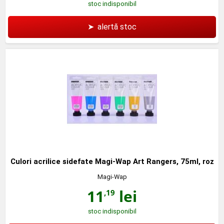
stoc indisponibil
➤
alertă stoc
Culori acrilice sidefate Magi-Wap Art Rangers, 75ml, roz
Magi-Wap
11
lei
,19
stoc indisponibil