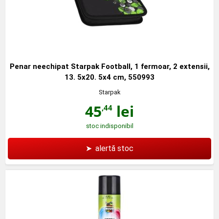
Penar neechipat Starpak Football, 1 fermoar, 2 extensii,
13. 5x20. 5x4 cm, 550993
Starpak
45
lei
,44
stoc indisponibil
➤
alertă stoc