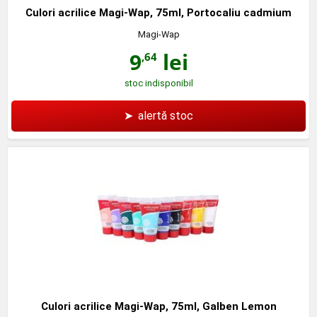
Culori acrilice Magi-Wap, 75ml, Portocaliu cadmium
Magi-Wap
9
lei
,64
stoc indisponibil
➤
alertă stoc
Culori acrilice Magi-Wap, 75ml, Galben Lemon