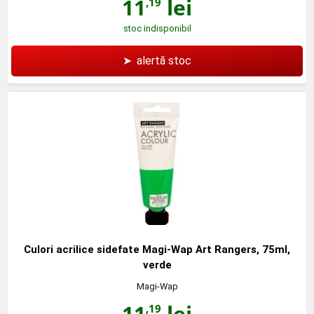
11
lei
,19
stoc indisponibil
➤
alertă stoc
Culori acrilice sidefate Magi-Wap Art Rangers, 75ml,
verde
Magi-Wap
11
lei
,19