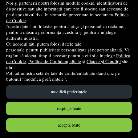
Noi și partenerii noștri folosim module cookie, identificatorii de
Culoare acrilica, 500 ml, galben, Nova Color
dispozitive sau alte informații care pot fi stocate sau accesate de
pe dispozitivul dvs. în scopurile prezentate in sectiunea
Politica
Nova
de Cookie
.
26
lei
Aceste date sunt folosite pentru a afișa și personaliza reclame,
,28
pentru a măsura performanța acestora și pentru a înțelege
audiența noastră.
stoc indisponibil
Cu acordul tău, putem folosi datele tale
personale pentru publicitate personalizată și nepersonalizată. Vă
➤
alertă stoc
rugăm să alocați timpul necesar pentru a citi și a înțelege
Politica
de Cookie
,
Politica de Confidențialitate
și
Clauze și Condiții
site-
ului.
Poți administra setările tale de confidențialitate dând clic pe
butonul ”modifică preferințele”.
modifică preferințele
respinge toate
acceptă toate
Culoare acrilica, 500 ml, maro, Nova Color