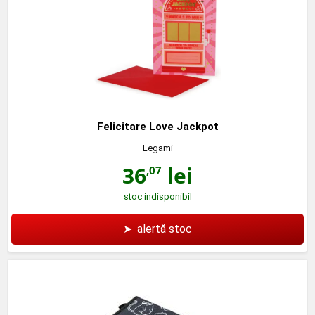
Felicitare Love Jackpot
Legami
36
lei
,07
stoc indisponibil
➤
alertă stoc