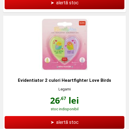
➤
alertă stoc
Evidentiator 2 culori Heartfighter Love Birds
Legami
26
lei
,67
stoc indisponibil
➤
alertă stoc