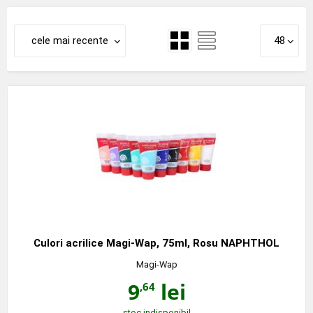
cele mai recente
48
Culori acrilice Magi-Wap, 75ml, Rosu NAPHTHOL
Magi-Wap
9
lei
,64
stoc indisponibil