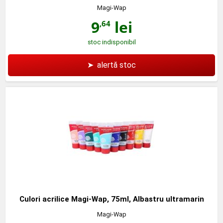
Magi-Wap
9
lei
,64
stoc indisponibil
➤
alertă stoc
Culori acrilice Magi-Wap, 75ml, Albastru ultramarin
Magi-Wap