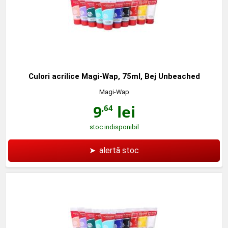
Culori acrilice Magi-Wap, 75ml, Bej Unbeached
Magi-Wap
9
lei
,64
stoc indisponibil
➤
alertă stoc