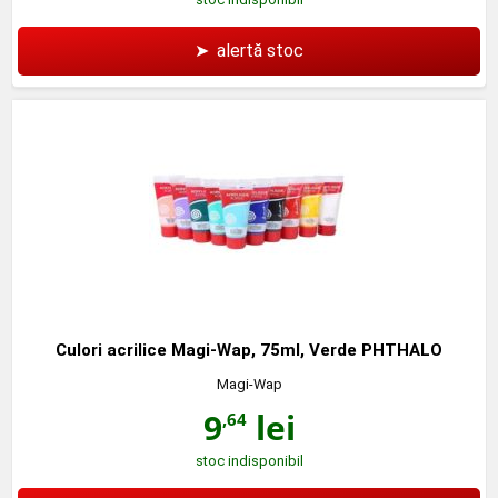
➤
alertă stoc
Culori acrilice Magi-Wap, 75ml, Verde PHTHALO
Magi-Wap
9
lei
,64
stoc indisponibil