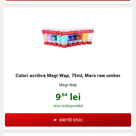
Culori acrilice Magi-Wap, 75ml, Maro raw umber
Magi-Wap
9
lei
,64
stoc indisponibil
➤
alertă stoc