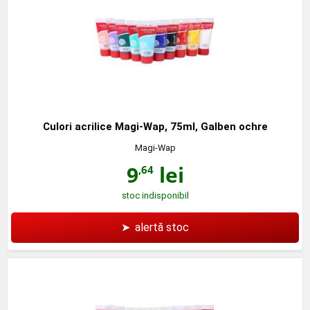
Culori acrilice Magi-Wap, 75ml, Galben ochre
Magi-Wap
9
lei
,64
stoc indisponibil
➤
alertă stoc