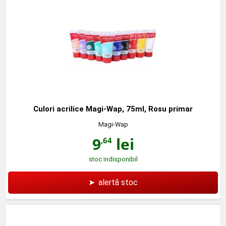
Culori acrilice Magi-Wap, 75ml, Rosu primar
Magi-Wap
9
lei
,64
stoc indisponibil
➤
alertă stoc