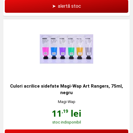
➤
alertă stoc
Culori acrilice sidefate Magi-Wap Art Rangers, 75ml,
negru
Magi-Wap
11
lei
,19
stoc indisponibil