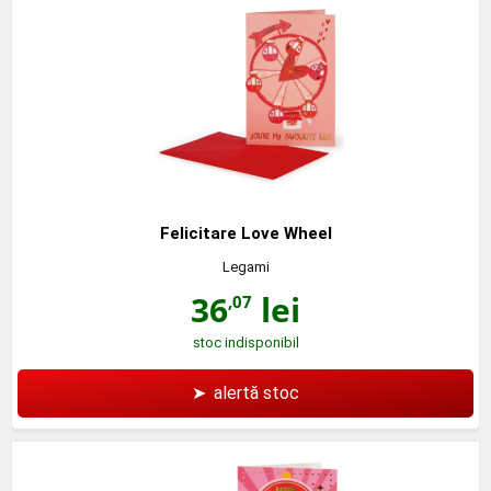
Felicitare Love Wheel
Legami
36
lei
,07
stoc indisponibil
➤
alertă stoc