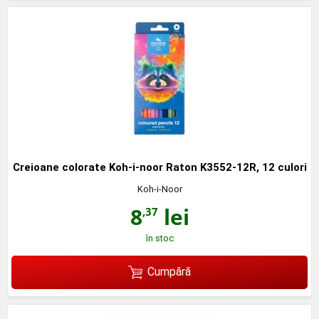
Creioane colorate Koh-i-noor Raton K3552-12R, 12 culori
Koh-i-Noor
8
lei
,37
în stoc
Cumpără