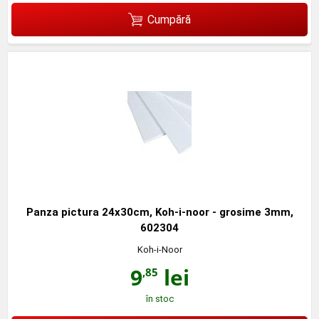
Cumpără
Panza pictura 24x30cm, Koh-i-noor - grosime 3mm,
602304
Koh-i-Noor
9
lei
,85
în stoc