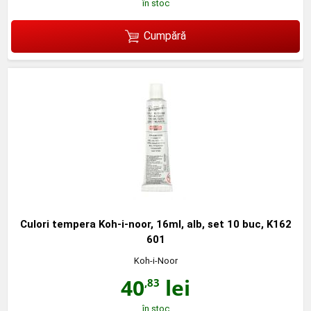
în stoc
Cumpără
Culori tempera Koh-i-noor, 16ml, alb, set 10 buc, K162
601
Koh-i-Noor
40
lei
,83
în stoc