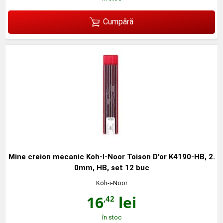
Cumpără
Mine creion mecanic Koh-I-Noor Toison D'or K4190-HB, 2.
0mm, HB, set 12 buc
Koh-i-Noor
16
lei
,42
în stoc