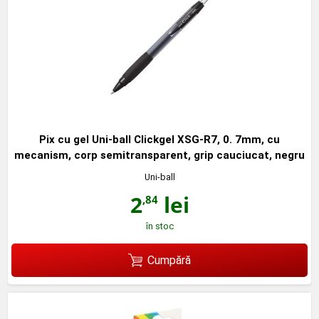
Pix cu gel Uni-ball Clickgel XSG-R7, 0. 7mm, cu
mecanism, corp semitransparent, grip cauciucat, negru
Uni-ball
2
lei
,84
în stoc
Cumpără