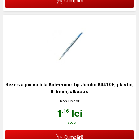
Cumpără
Rezerva pix cu bila Koh-i-noor tip Jumbo K4410E, plastic,
0. 6mm, albastru
Koh-i-Noor
1
lei
,16
în stoc
Cumpără