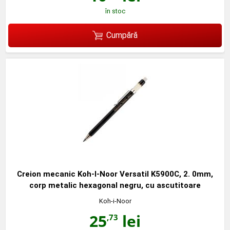
în stoc
Cumpără
Creion mecanic Koh-I-Noor Versatil K5900C, 2. 0mm,
corp metalic hexagonal negru, cu ascutitoare
Koh-i-Noor
25
lei
,73