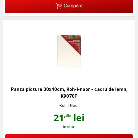
Cumpără
Panza pictura 30x40cm, Koh-i-noor - cadru de lemn,
K9070P
Koh-i-Noor
21
lei
,36
în stoc