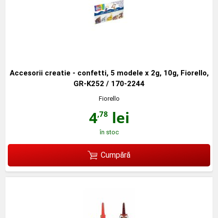
Accesorii creatie - confetti, 5 modele x 2g, 10g, Fiorello,
GR-K252 / 170-2244
Fiorello
4
lei
,78
în stoc
Cumpără