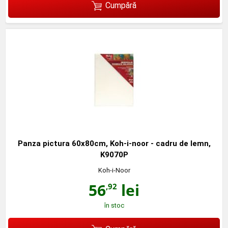
Cumpără
Panza pictura 60x80cm, Koh-i-noor - cadru de lemn,
K9070P
Koh-i-Noor
56
lei
,92
în stoc