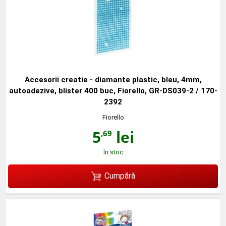
Accesorii creatie - diamante plastic, bleu, 4mm,
autoadezive, blister 400 buc, Fiorello, GR-DS039-2 / 170-
2392
Fiorello
5
lei
,69
în stoc
Cumpără