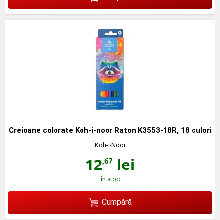
Creioane colorate Koh-i-noor Raton K3553-18R, 18 culori
Koh-i-Noor
12
lei
,67
în stoc
Cumpără