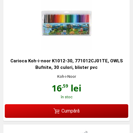
Carioca Koh-i-noor K1012-30, 771012CJ01TE, OWLS
Bufnite, 30 culori, blister pvc
Koh-i-Noor
16
lei
,59
în stoc
Cumpără