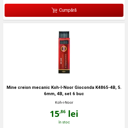
Cumpără
Mine creion mecanic Koh-I-Noor Gioconda K4865-4B, 5.
6mm, 4B, set 6 buc
Koh-i-Noor
15
lei
,86
în stoc