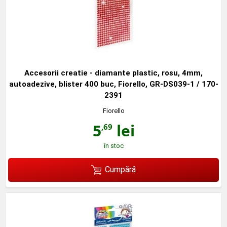
Accesorii creatie - diamante plastic, rosu, 4mm,
autoadezive, blister 400 buc, Fiorello, GR-DS039-1 / 170-
2391
Fiorello
5
lei
,69
în stoc
Cumpără