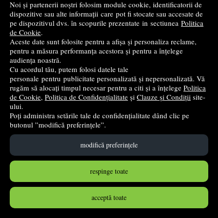
Noi și partenerii noștri folosim module cookie, identificatorii de
dispozitive sau alte informații care pot fi stocate sau accesate de
pe dispozitivul dvs. în scopurile prezentate in sectiunea
Politica
de Cookie
.
Aceste date sunt folosite pentru a afișa și personaliza reclame,
pentru a măsura performanța acestora și pentru a înțelege
audiența noastră.
Cu acordul tău, putem folosi datele tale
personale pentru publicitate personalizată și nepersonalizată. Vă
rugăm să alocați timpul necesar pentru a citi și a înțelege
Politica
de Cookie
,
Politica de Confidențialitate
și
Clauze și Condiții
site-
Accesorii creatie - diamante plastic, roz, rosu, 4mm,
ului.
autoadezive, blister 400 buc, Fiorello, GR-DS040 / 170-
Poți administra setările tale de confidențialitate dând clic pe
butonul ”modifică preferințele”.
2395
Fiorello
modifică preferințele
5
lei
,69
respinge toate
în stoc
Cumpără
acceptă toate