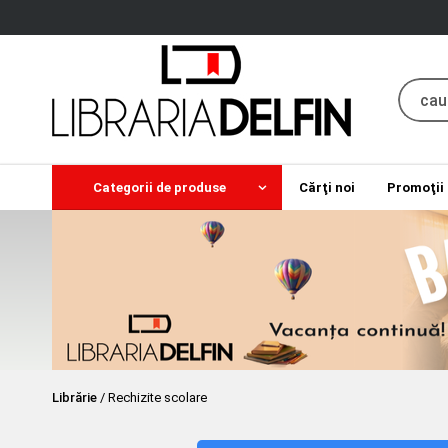
Categorii de produse
Cărţi noi
Promoţii
Librărie
/
Rechizite scolare