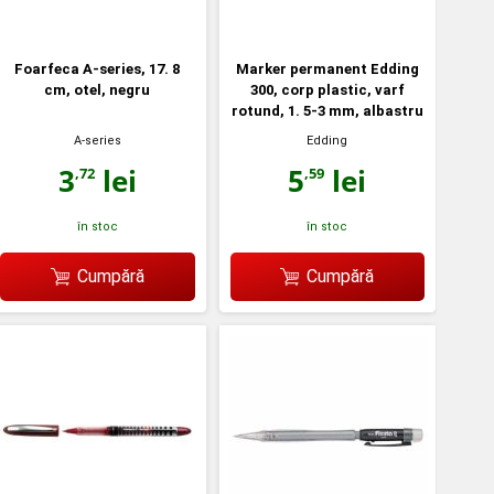
Foarfeca A-series, 17. 8
Marker permanent Edding
cm, otel, negru
300, corp plastic, varf
rotund, 1. 5-3 mm, albastru
A-series
Edding
3
lei
5
lei
,72
,59
în stoc
în stoc
Cumpără
Cumpără