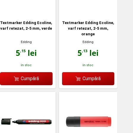
Textmarker Edding Ecoline,
Textmarker Edding Ecoline,
varf retezat, 2-5 mm, verde
varf retezat, 2-5 mm,
orange
Edding
Edding
5
lei
5
lei
,15
,13
în stoc
în stoc
Cumpără
Cumpără