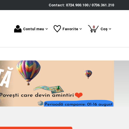
Contact: 0724.900.100 / 0736.361.210
produse
0
Contul meu
Favorite
Coș