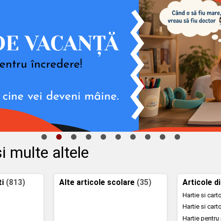
i multe altele
ti
(813)
Alte articole scolare
(35)
Articole d
Hartie si car
Hartie si car
Hartie pentru