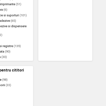
u imprimante
(51)
iva
(6)
ie si suporturi
(101)
oadezive
(65)
ezive si dispensere
2)
si registre
(139)
nata
(90)
a
(30)
pentru cititori
te
(98)
sorii
(33)