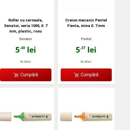
Roller cu cerneala,
Creion mecanic Pentel
Senator, seria 1000, 0. 7
Fiesta, mina 0. 7 mm
mm, plastic, rosu
Senator
Pentel
5
lei
5
lei
,40
,37
în stoc
în stoc
Cumpără
Cumpără