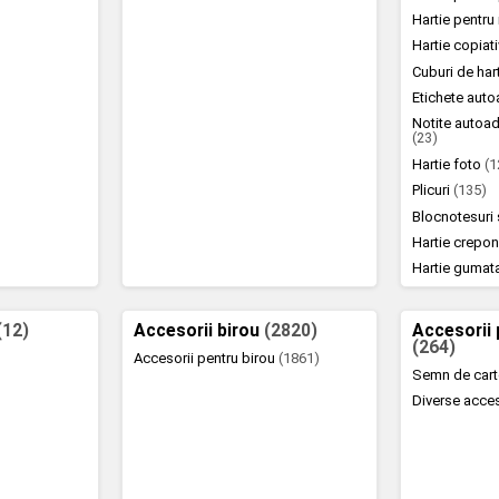
Hartie pentr
Hartie copiat
Cuburi de hart
Etichete aut
Notite autoad
(23)
Hartie foto
(1
Plicuri
(135)
Blocnotesuri 
Hartie crepo
Hartie gumat
(12)
Accesorii birou
(2820)
Accesorii 
(264)
Accesorii pentru birou
(1861)
Semn de car
Diverse acce