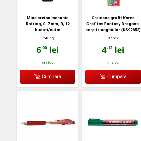
Mine creion mecanic
Creioane grafit Kores
Rotring, 0. 7 mm, B, 12
Grafitos Fantasy Dragons,
bucati/cutie
corp triunghiular (KS92852)
Rotring
Kores
6
lei
4
lei
,00
,12
în stoc
în stoc
Cumpără
Cumpără