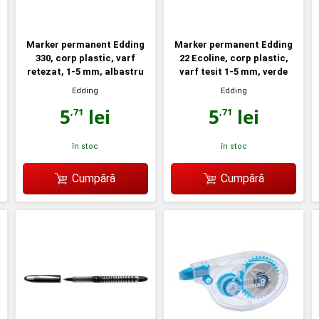
Marker permanent Edding
Marker permanent Edding
330, corp plastic, varf
22 Ecoline, corp plastic,
retezat, 1-5 mm, albastru
varf tesit 1-5 mm, verde
Edding
Edding
5
lei
5
lei
,71
,71
în stoc
în stoc
Cumpără
Cumpără