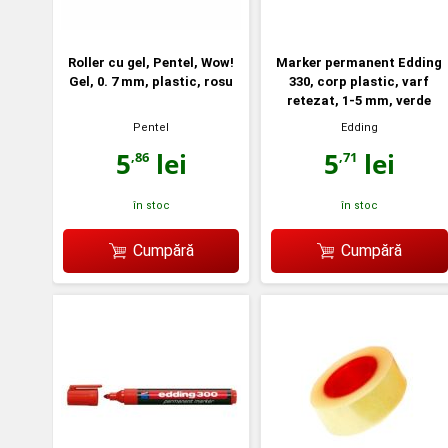
Roller cu gel, Pentel, Wow!
Marker permanent Edding
Gel, 0. 7 mm, plastic, rosu
330, corp plastic, varf
retezat, 1-5 mm, verde
Pentel
Edding
5
lei
5
lei
,86
,71
în stoc
în stoc
Cumpără
Cumpără