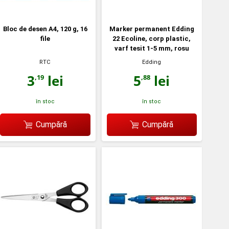
Bloc de desen A4, 120 g, 16
Marker permanent Edding
file
22 Ecoline, corp plastic,
varf tesit 1-5 mm, rosu
RTC
Edding
3
lei
5
lei
,19
,88
în stoc
în stoc
Cumpără
Cumpără