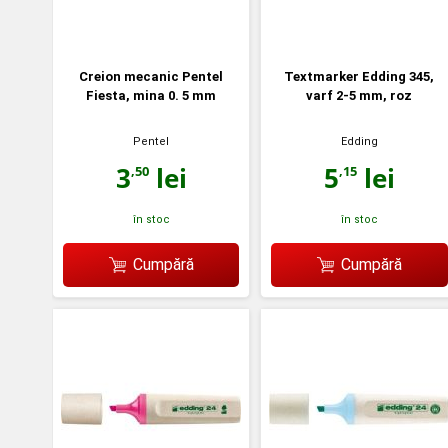
Creion mecanic Pentel
Textmarker Edding 345,
Fiesta, mina 0. 5 mm
varf 2-5 mm, roz
Pentel
Edding
3
lei
5
lei
,50
,15
în stoc
în stoc
Cumpără
Cumpără