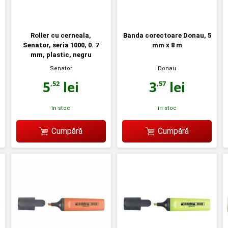
Roller cu cerneala,
Banda corectoare Donau, 5
Senator, seria 1000, 0. 7
mm x 8 m
mm, plastic, negru
Senator
Donau
5
lei
3
lei
,52
,57
în stoc
în stoc
Cumpără
Cumpără