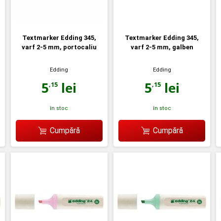
Textmarker Edding 345,
Textmarker Edding 345,
varf 2-5 mm, portocaliu
varf 2-5 mm, galben
Edding
Edding
5
lei
5
lei
,15
,15
în stoc
în stoc
Cumpără
Cumpără