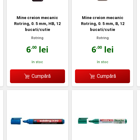
Mine creion mecanic
Mine creion mecanic
Rotring, 0. 5 mm, HB, 12
Rotring, 0. 5 mm, B, 12
bucati/cutie
bucati/cutie
Rotring
Rotring
6
lei
6
lei
,00
,00
în stoc
în stoc
Cumpără
Cumpără