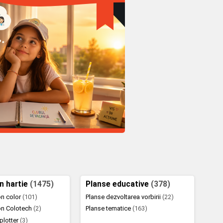
in hartie
(1475)
Planse educative
(378)
ton color
(101)
Planse dezvoltarea vorbirii
(22)
ton Colotech
(2)
Planse tematice
(163)
 plotter
(3)