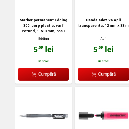
Marker permanent Edding
Banda adeziva Apli
300, corp plastic, varf
transparenta, 12 mm x 33 m
rotund, 1. 5-3 mm, rosu
Edding
Apli
5
lei
5
lei
,59
,59
în stoc
în stoc
Cumpără
Cumpără