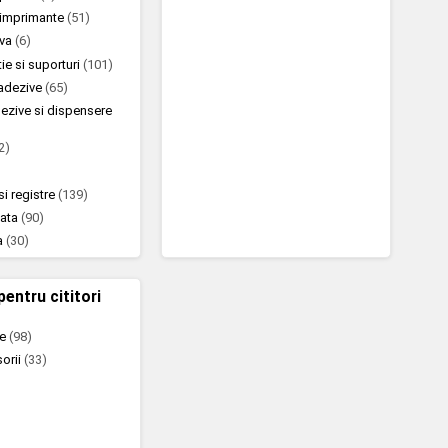
u imprimante
(51)
iva
(6)
ie si suporturi
(101)
oadezive
(65)
ezive si dispensere
2)
si registre
(139)
nata
(90)
a
(30)
pentru cititori
te
(98)
sorii
(33)