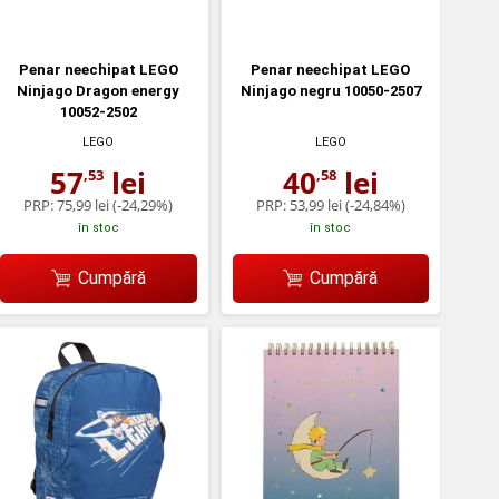
Penar neechipat LEGO
Penar neechipat LEGO
Ninjago Dragon energy
Ninjago negru 10050-2507
10052-2502
LEGO
LEGO
57
lei
40
lei
,53
,58
PRP:
75,99 lei
(-24,29%)
PRP:
53,99 lei
(-24,84%)
în stoc
în stoc
Cumpără
Cumpără