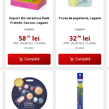
Suport din ceramica Desk
Trusa de papetarie, Legami
Friends, Cactus, Legami
Legami
Legami
58
lei
32
lei
,31
,96
PRP:
69,00 lei
(-15,49%)
PRP:
39,00 lei
(-15,49%)
în stoc
în stoc
Cumpără
Cumpără