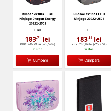
Rucsac extins LEGO
Rucsac extins LEGO
Ninjago Dragon Energy
Ninjago 20222-2501
20222-2502
LEGO
LEGO
183
lei
183
lei
,71
,34
PRP:
246,99 lei
(-25,62%)
PRP:
246,99 lei
(-25,77%)
în stoc
în stoc
Cumpără
Cumpără