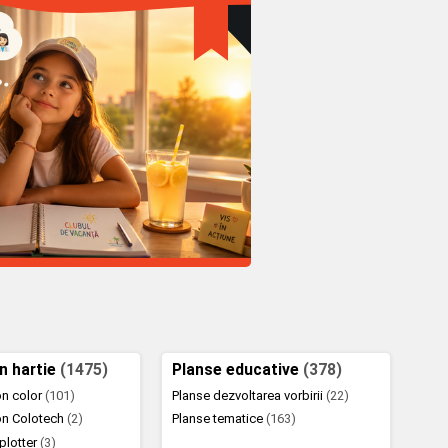
in hartie
(1475)
Planse educative
(378)
ton color
(101)
Planse dezvoltarea vorbirii
(22)
ton Colotech
(2)
Planse tematice
(163)
 plotter
(3)