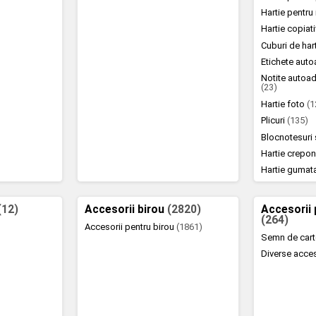
Hartie pentr
Hartie copiat
Cuburi de hart
Etichete aut
Notite autoad
(23)
Hartie foto
(1
Plicuri
(135)
Blocnotesuri 
Hartie crepo
Hartie gumat
(12)
Accesorii birou
(2820)
Accesorii 
(264)
Accesorii pentru birou
(1861)
Semn de car
Diverse acce