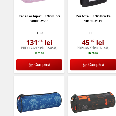
Penar echipat LEGO Flori
Portofel LEGO Bricks
20085-2506
10103-2511
LEGO
LEGO
131
lei
45
lei
,16
,49
PRP:
174,99 lei
(-25,05%)
PRP:
48,99 lei
(-7,14%)
în stoc
în stoc
Cumpără
Cumpără