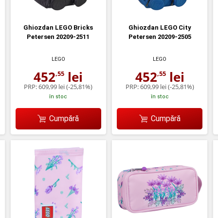
Ghiozdan LEGO Bricks
Ghiozdan LEGO City
Petersen 20209-2511
Petersen 20209-2505
LEGO
LEGO
452
lei
452
lei
,55
,55
PRP:
609,99 lei
(-25,81%)
PRP:
609,99 lei
(-25,81%)
în stoc
în stoc
Cumpără
Cumpără