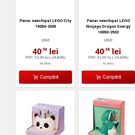
Penar neechipat LEGO City
Penar neechipat LEGO
10050-2505
Ninjago Dragon Energy
10050-2502
LEGO
LEGO
40
lei
40
lei
,58
,58
PRP:
53,99 lei
(-24,84%)
PRP:
53,99 lei
(-24,84%)
în stoc
în stoc
Cumpără
Cumpără