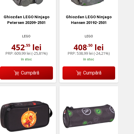
Ghiozdan LEGO Ninjago
Ghiozdan LEGO Ninjago
Petersen 20209-2501
Hansen 20192-2501
LEGO
LEGO
452
lei
408
lei
,55
,50
PRP:
609,99 lei
(-25,81%)
PRP:
538,99 lei
(-24,21%)
în stoc
în stoc
Cumpără
Cumpără