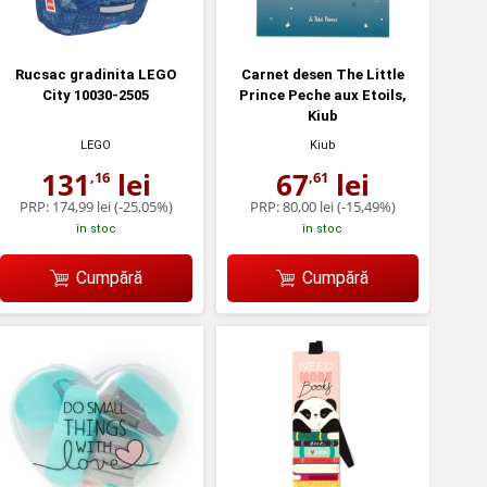
Rucsac gradinita LEGO
Carnet desen The Little
City 10030-2505
Prince Peche aux Etoils,
Kiub
LEGO
Kiub
131
lei
67
lei
,16
,61
PRP:
174,99 lei
(-25,05%)
PRP:
80,00 lei
(-15,49%)
în stoc
în stoc
Cumpără
Cumpără