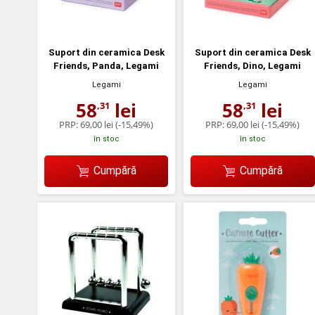
Suport din ceramica Desk
Suport din ceramica Desk
Friends, Panda, Legami
Friends, Dino, Legami
Legami
Legami
58
lei
58
lei
,31
,31
PRP:
69,00 lei
(-15,49%)
PRP:
69,00 lei
(-15,49%)
în stoc
în stoc
Cumpără
Cumpără