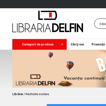
Categorii de produse
Cărţi noi
Promoţii
Librărie
/
Rechizite scolare