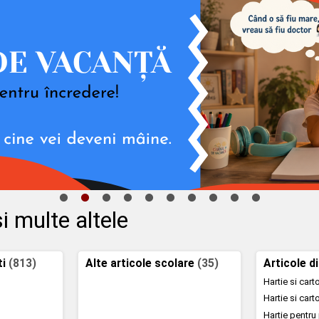
i multe altele
ti
(813)
Alte articole scolare
(35)
Articole d
Hartie si car
Hartie si car
Hartie pentru