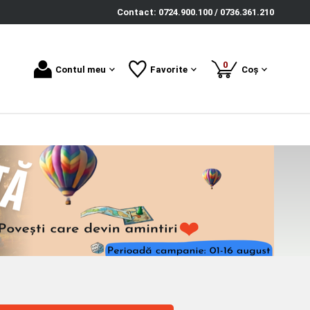
Contact: 0724.900.100 / 0736.361.210
produse
0
Contul meu
Favorite
Coș