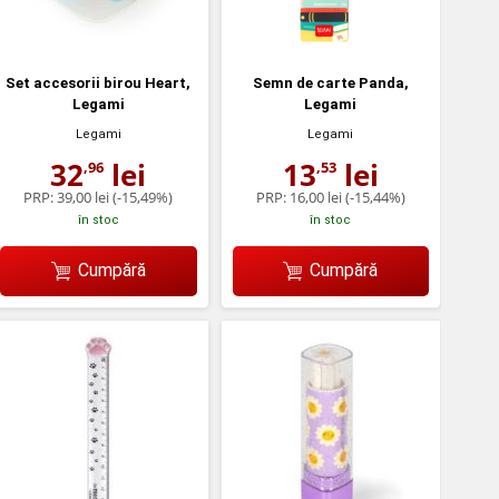
Set accesorii birou Heart,
Semn de carte Panda,
Legami
Legami
Legami
Legami
32
lei
13
lei
,96
,53
PRP:
39,00 lei
(-15,49%)
PRP:
16,00 lei
(-15,44%)
în stoc
în stoc
Cumpără
Cumpără