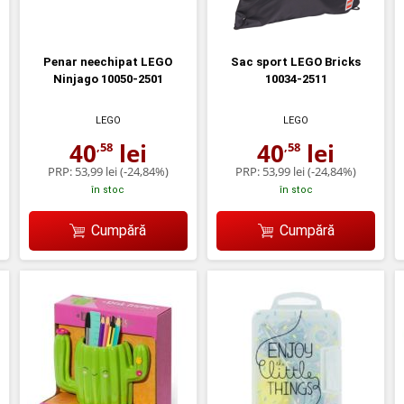
Penar neechipat LEGO
Sac sport LEGO Bricks
Ninjago 10050-2501
10034-2511
LEGO
LEGO
40
lei
40
lei
,58
,58
PRP:
53,99 lei
(-24,84%)
PRP:
53,99 lei
(-24,84%)
în stoc
în stoc
Cumpără
Cumpără