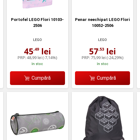
Portofel LEGO Flori 10103-
Penar neechipat LEGO Flori
2506
10052-2506
LEGO
LEGO
45
lei
57
lei
,49
,53
PRP:
48,99 lei
(-7,14%)
PRP:
75,99 lei
(-24,29%)
în stoc
în stoc
Cumpără
Cumpără