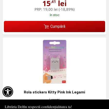
15
lei
,41
PRP:
19,00 lei
(-18,89%)
în stoc
Cumpără

Rola stickers Kitty Pink Ink Legami
Legami
Librăria Delfin respectă confidențialitatea ta!
,41