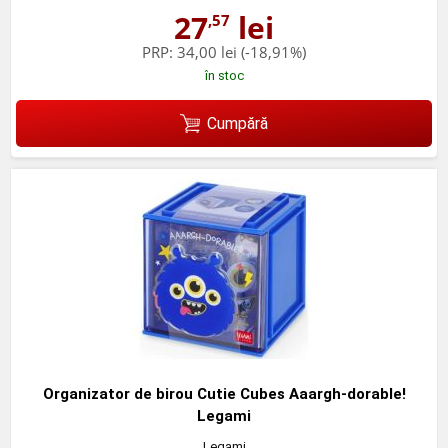
27
lei
,57
PRP:
34,00 lei
(-18,91%)
în stoc
Cumpără
Organizator de birou Cutie Cubes Aaargh-dorable!
Legami
Legami