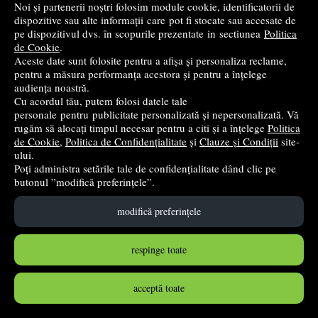
15
lei
Noi și partenerii noștri folosim module cookie, identificatorii de
PRP:
19,00 lei
(-18,89%)
dispozitive sau alte informații care pot fi stocate sau accesate de
pe dispozitivul dvs. în scopurile prezentate in sectiunea
Politica
în stoc
de Cookie
.
Aceste date sunt folosite pentru a afișa și personaliza reclame,
Cumpără
pentru a măsura performanța acestora și pentru a înțelege
audiența noastră.
Cu acordul tău, putem folosi datele tale
personale pentru publicitate personalizată și nepersonalizată. Vă
rugăm să alocați timpul necesar pentru a citi și a înțelege
Politica
de Cookie
,
Politica de Confidențialitate
și
Clauze și Condiții
site-
ului.
Poți administra setările tale de confidențialitate dând clic pe
butonul ”modifică preferințele”.
modifică preferințele
respinge toate
Set stampila Just my Type Rotating Stamp Legami
Legami
acceptă toate
26
lei
,76