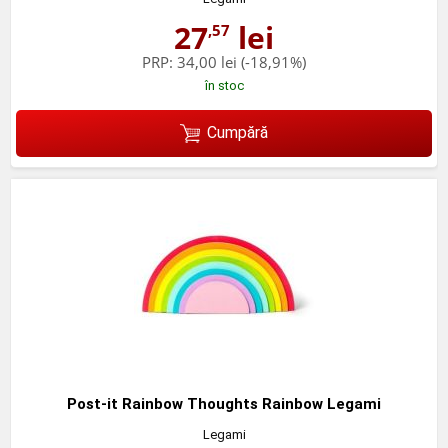
27
lei
,57
PRP:
34,00 lei
(-18,91%)
în stoc
Cumpără
Post-it Rainbow Thoughts Rainbow Legami
Legami