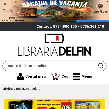
Contact: 0724.900.100 / 0736.361.210
produse
0
Contul meu
Coș
Meniu
Librărie
/
Rechizite scolare