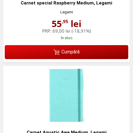
Carnet special Raspberry Medium, Legami
Legami
55
lei
,95
PRP:
69,00 lei
(-18,91%)
în stoc
Cumpără
Carnet Aquatic Awe Medium, Legami