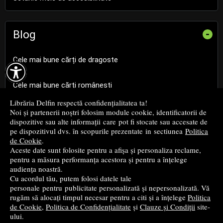
Blog
-
Cele mai bune cărți de dragoste

Cele mai bune cărți românești
Librăria Delfin respectă confidențialitatea ta!
Cele mai bune cărți religioase
Noi și partenerii noștri folosim module cookie, identificatorii de
dispozitive sau alte informații care pot fi stocate sau accesate de
pe dispozitivul dvs. în scopurile prezentate in sectiunea
Politica
Cele mai bune cărți de istorie
de Cookie
.
Aceste date sunt folosite pentru a afișa și personaliza reclame,
pentru a măsura performanța acestora și pentru a înțelege
Top cărți beletristică
audiența noastră.
Cu acordul tău, putem folosi datele tale
...toate știrile
personale pentru publicitate personalizată și nepersonalizată. Vă
rugăm să alocați timpul necesar pentru a citi și a înțelege
Politica
de Cookie
,
Politica de Confidențialitate
și
Clauze și Condiții
site-
© 2004 - 2026
Grup DZC SRL
ului.