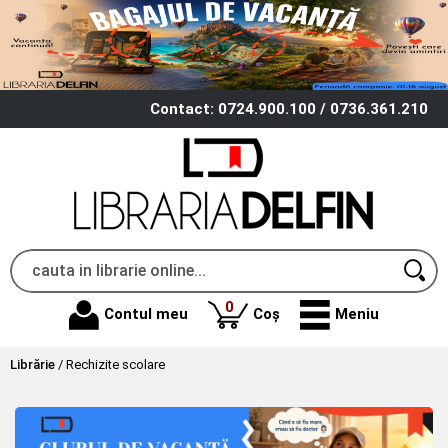
Contact: 0724.900.100 / 0736.361.210
produse
0
Contul meu
Coș
Meniu
Librărie
/
Rechizite scolare