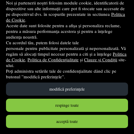
Noi și partenerii noștri folosim module cookie, identificatorii de
dispozitive sau alte informații care pot fi stocate sau accesate de
pe dispozitivul dvs. în scopurile prezentate in sectiunea
Politica
de Cookie
.
Aceste date sunt folosite pentru a afișa și personaliza reclame,
pentru a măsura performanța acestora și pentru a înțelege
audiența noastră.
Pix fara mecanism Stabilo Galaxy 818, M, 0. 45 mm, 3
Cu acordul tău, putem folosi datele tale
culori/blister, albastru, negru, rosu
personale pentru publicitate personalizată și nepersonalizată. Vă
rugăm să alocați timpul necesar pentru a citi și a înțelege
Politica
Stabilo
de Cookie
,
Politica de Confidențialitate
și
Clauze și Condiții
site-
9
lei
,20
ului.
Poți administra setările tale de confidențialitate dând clic pe
în stoc
butonul ”modifică preferințele”.
Cumpără
modifică preferințele
respinge toate
acceptă toate