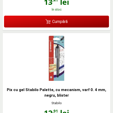
13
lei
,41
în stoc
Cumpără
Pix cu gel Stabilo Palette, cu mecanism, varf 0. 4 mm,
negru, blister
Stabilo
12
lei
,91