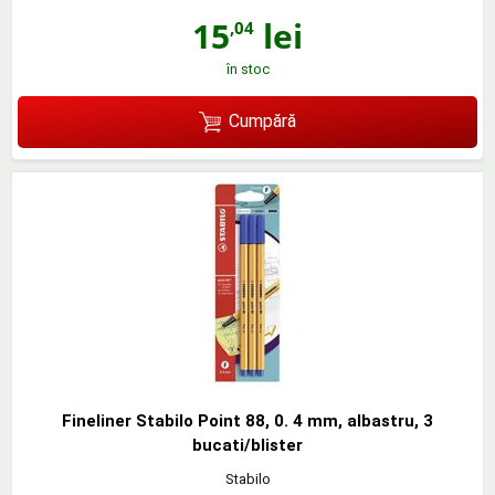
15
lei
,04
în stoc
Cumpără
Fineliner Stabilo Point 88, 0. 4 mm, albastru, 3
bucati/blister
Stabilo