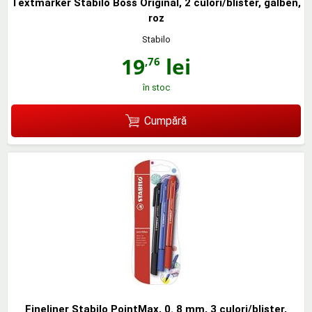
Textmarker Stabilo Boss Original, 2 culori/blister, galben,
roz
Stabilo
19
lei
,76
în stoc
Cumpără
Fineliner Stabilo PointMax, 0. 8 mm, 3 culori/blister,