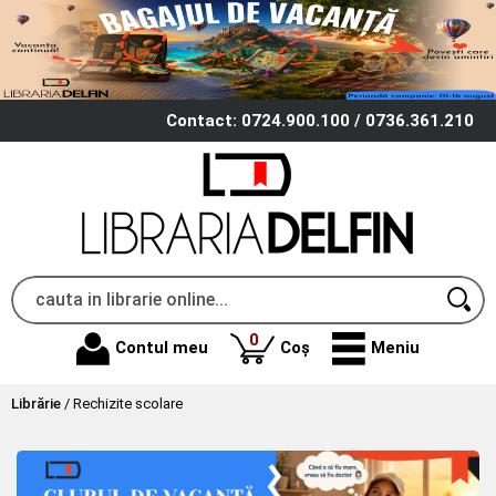
Contact: 0724.900.100 / 0736.361.210
produse
0
Contul meu
Coș
Meniu
Librărie
/
Rechizite scolare