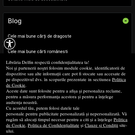
Blog
-
Cele mai bune cărți de dragoste

Cele mai bune cărți românești
Librăria Delfin respectă confidențialitatea ta!
Cele mai bune cărți religioase
Noi și partenerii noștri folosim module cookie, identificatorii de
dispozitive sau alte informații care pot fi stocate sau accesate de
pe dispozitivul dvs. în scopurile prezentate in sectiunea
Politica
Cele mai bune cărți de istorie
de Cookie
.
Aceste date sunt folosite pentru a afișa și personaliza reclame,
pentru a măsura performanța acestora și pentru a înțelege
Top cărți beletristică
audiența noastră.
Cu acordul tău, putem folosi datele tale
...toate știrile
personale pentru publicitate personalizată și nepersonalizată. Vă
rugăm să alocați timpul necesar pentru a citi și a înțelege
Politica
de Cookie
,
Politica de Confidențialitate
și
Clauze și Condiții
site-
© 2004 - 2026
Grup DZC SRL
ului.