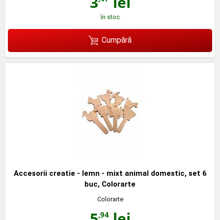
3
lei
în stoc
Cumpără
Accesorii creatie - lemn - mixt animal domestic, set 6
buc, Colorarte
Colorarte
5
lei
,94