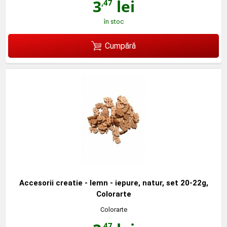
3
lei
,47
în stoc
Cumpără
Accesorii creatie - lemn - iepure, natur, set 20-22g,
Colorarte
Colorarte
,47