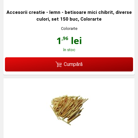
Accesorii creatie - lemn - betisoare mici chibrit, diverse
culori, set 150 buc, Colorarte
Colorarte
1
lei
,96
în stoc
Cumpără