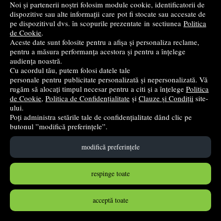
Noi și partenerii noștri folosim module cookie, identificatorii de
dispozitive sau alte informații care pot fi stocate sau accesate de
pe dispozitivul dvs. în scopurile prezentate in sectiunea
Politica
de Cookie
.
Aceste date sunt folosite pentru a afișa și personaliza reclame,
pentru a măsura performanța acestora și pentru a înțelege
audiența noastră.
Cu acordul tău, putem folosi datele tale
personale pentru publicitate personalizată și nepersonalizată. Vă
rugăm să alocați timpul necesar pentru a citi și a înțelege
Politica
de Cookie
,
Politica de Confidențialitate
și
Clauze și Condiții
site-
Accesorii creatie - lemn - mixt aripi ingeri + bastonase,
ului.
set 20 buc, Colorarte
Poți administra setările tale de confidențialitate dând clic pe
butonul ”modifică preferințele”.
Colorarte
4
lei
,81
modifică preferințele
în stoc
respinge toate
Cumpără
acceptă toate