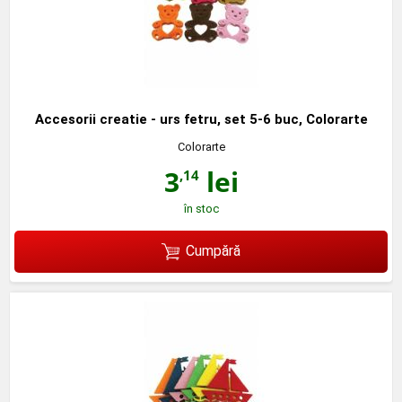
Accesorii creatie - urs fetru, set 5-6 buc, Colorarte
Colorarte
3
lei
,14
în stoc
Cumpără