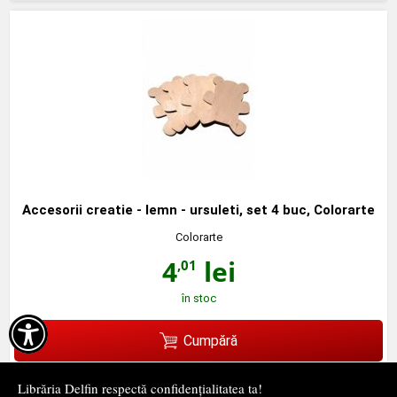
Accesorii creatie - lemn - ursuleti, set 4 buc, Colorarte
Colorarte
4
lei
,01
în stoc

Cumpără
Librăria Delfin respectă confidențialitatea ta!