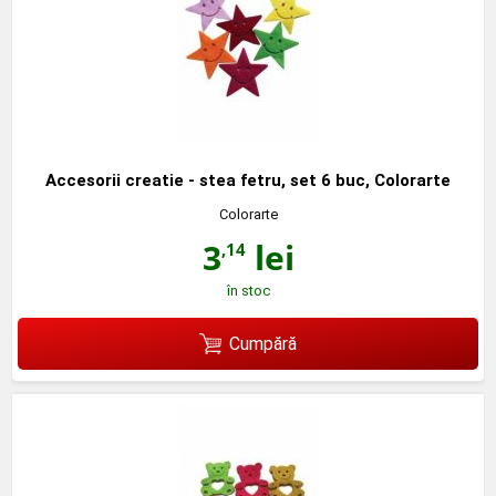
Accesorii creatie - stea fetru, set 6 buc, Colorarte
Colorarte
3
lei
,14
în stoc
Cumpără