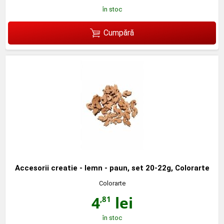
în stoc
Cumpără
Accesorii creatie - lemn - paun, set 20-22g, Colorarte
Colorarte
4
lei
,81
în stoc