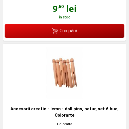
9
lei
,60
în stoc
Cumpără
Accesorii creatie - lemn - doll pins, natur, set 6 buc,
Colorarte
Colorarte