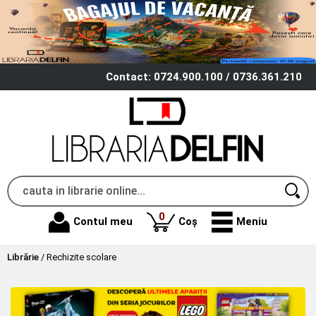
Contact: 0724.900.100 / 0736.361.210
produse
0
Contul meu
Coș
Meniu
Librărie
/
Rechizite scolare