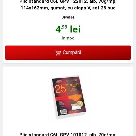
Plic standard C6L GPV 122012, alb, 70g/mp,
114x162mm, gumat, cu clapa V, set 25 buc
Diverse
4
lei
,99
în stoc
Cumpără
Plic standard C6L GPV 101012, alb, 70g/mp,