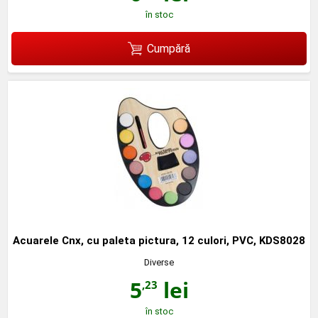
în stoc
Cumpără
Acuarele Cnx, cu paleta pictura, 12 culori, PVC, KDS8028
Diverse
5
lei
,23
în stoc