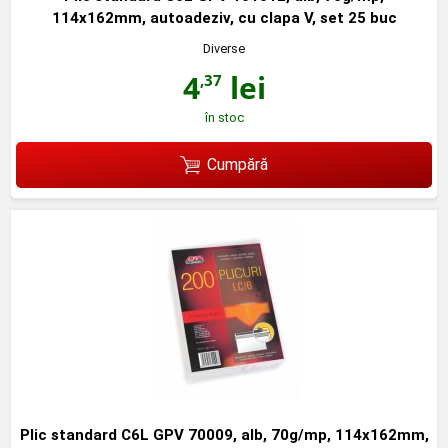
114x162mm, autoadeziv, cu clapa V, set 25 buc
Diverse
4
lei
,37
în stoc
Cumpără
Plic standard C6L GPV 70009, alb, 70g/mp, 114x162mm,