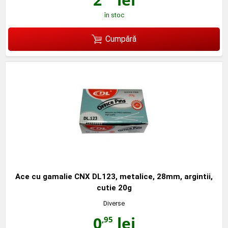
în stoc
Cumpără
Ace cu gamalie CNX DL123, metalice, 28mm, argintii,
cutie 20g
Diverse
0
lei
,95