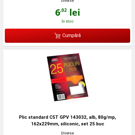
Diverse
6
lei
,02
în stoc
Cumpără
Plic standard C5T GPV 143032, alb, 80g/mp,
162x229mm, siliconic, set 25 buc
Diverse