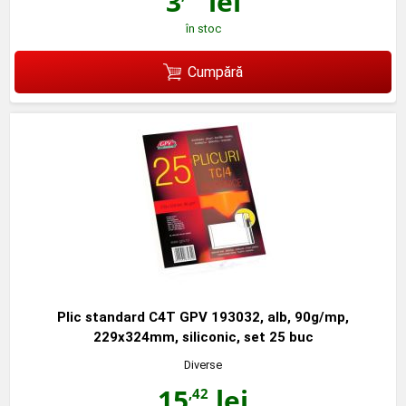
3
lei
în stoc
Cumpără
Plic standard C4T GPV 193032, alb, 90g/mp,
229x324mm, siliconic, set 25 buc
Diverse
15
lei
,42