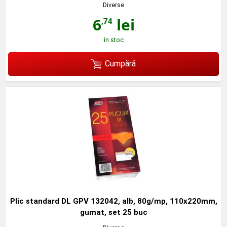
Diverse
6
lei
,74
în stoc
Cumpără
Plic standard DL GPV 132042, alb, 80g/mp, 110x220mm,
gumat, set 25 buc