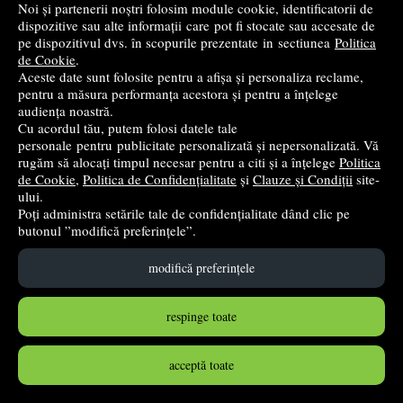
Noi și partenerii noștri folosim module cookie, identificatorii de
dispozitive sau alte informații care pot fi stocate sau accesate de
pe dispozitivul dvs. în scopurile prezentate in sectiunea
Politica
de Cookie
.
Aceste date sunt folosite pentru a afișa și personaliza reclame,
pentru a măsura performanța acestora și pentru a înțelege
audiența noastră.
Cu acordul tău, putem folosi datele tale
personale pentru publicitate personalizată și nepersonalizată. Vă
rugăm să alocați timpul necesar pentru a citi și a înțelege
Politica
de Cookie
,
Politica de Confidențialitate
și
Clauze și Condiții
site-
ului.
Poți administra setările tale de confidențialitate dând clic pe
butonul ”modifică preferințele”.
Ascutitoare mecanica CNX 8919 A38, 1 orificiu, 6-8mm,
model robot, cu manivela, plastic, alb
modifică preferințele
Diverse
29
lei
respinge toate
,06
în stoc
acceptă toate
Cumpără