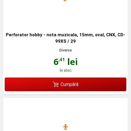
Perforator hobby - nota muzicala, 15mm, oval, CNX, CD-
99XS / 29
Diverse
6
lei
,41
în stoc
Cumpără