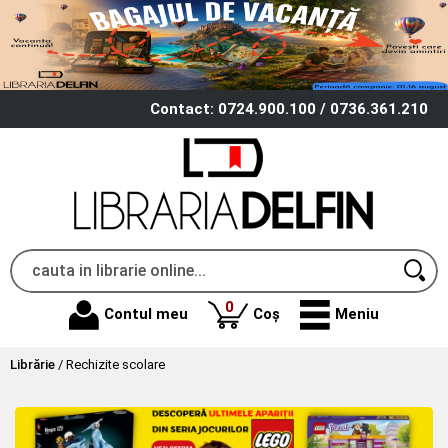
Contact: 0724.900.100 / 0736.361.210
produse
0
Contul meu
Coș
Meniu
Librărie
/
Rechizite scolare