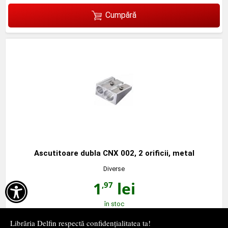
Cumpără
Ascutitoare dubla CNX 002, 2 orificii, metal
Diverse
1
lei
,97

în stoc
Librăria Delfin respectă confidențialitatea ta!
Cumpără