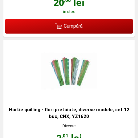
20
lei
în stoc
Cumpără
Hartie quilling - flori pretaiate, diverse modele, set 12
buc, CNX, YZ1620
Diverse
2
lei
,01