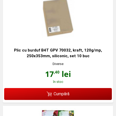
Plic cu burduf B4T GPV 70032, kraft, 120g/mp,
250x353mm, siliconic, set 10 buc
Diverse
17
lei
,40
în stoc
Cumpără