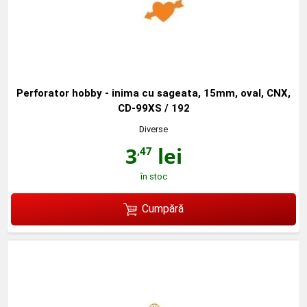
Perforator hobby - inima cu sageata, 15mm, oval, CNX,
CD-99XS / 192
Diverse
3
lei
,47
în stoc
Cumpără