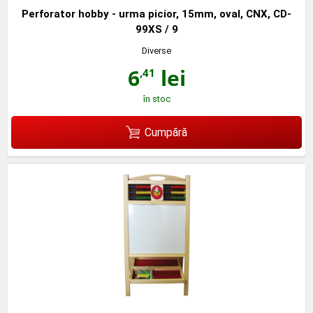
Perforator hobby - urma picior, 15mm, oval, CNX, CD-
99XS / 9
Diverse
6
lei
,41
în stoc
Cumpără