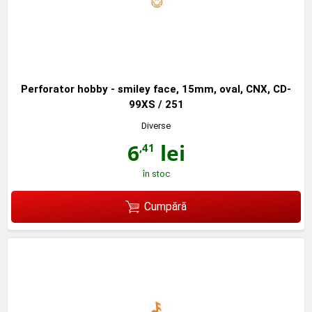
Perforator hobby - smiley face, 15mm, oval, CNX, CD-
99XS / 251
Diverse
6
lei
,41
în stoc
Cumpără