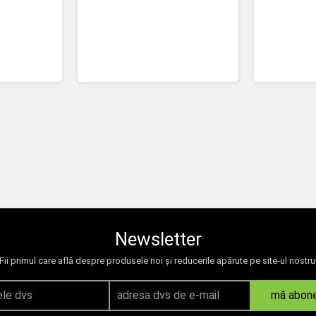
Newsletter
Fii primul care află despre produsele noi și reducerile apărute pe site-ul nostru
mă abon