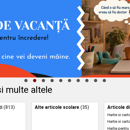
i multe altele
ti
(813)
Alte articole scolare
(35)
Articole d
Hartie si car
Hartie si car
Hartie pentru