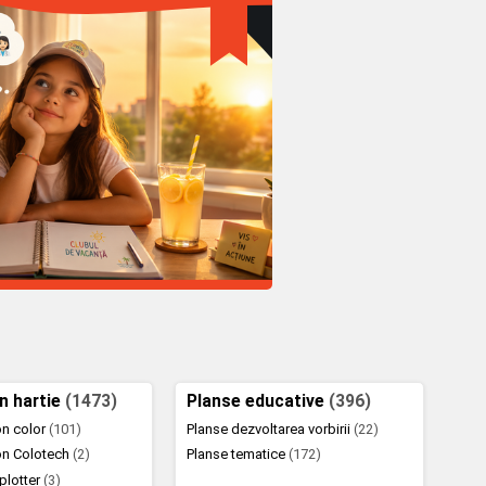
in hartie
(1473)
Planse educative
(396)
ton color
(101)
Planse dezvoltarea vorbirii
(22)
ton Colotech
(2)
Planse tematice
(172)
 plotter
(3)