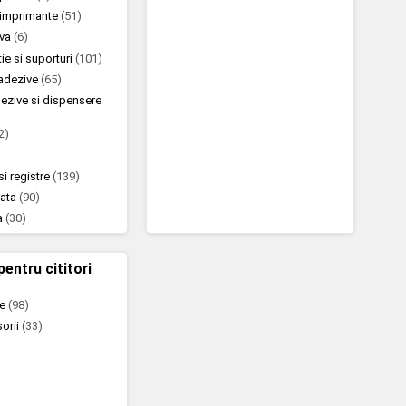
u imprimante
(51)
iva
(6)
ie si suporturi
(101)
oadezive
(65)
ezive si dispensere
2)
si registre
(139)
nata
(90)
a
(30)
pentru cititori
te
(98)
sorii
(33)