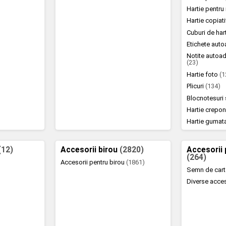
Hartie pentr
Hartie copiat
Cuburi de hart
Etichete aut
Notite autoad
(23)
Hartie foto
(1
Plicuri
(134)
Blocnotesuri 
Hartie crepo
Hartie gumat
(12)
Accesorii birou
(2820)
Accesorii 
(264)
Accesorii pentru birou
(1861)
Semn de car
Diverse acce