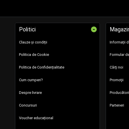
-
Politici
Magazi
Clauze și condiții
Informații 
Politica de Cookie
Formular de
Politica de Confidențialitate
Cărţi noi
Cum cumperi?
Promoţii
Despre livrare
Producători
Concursuri
Parteneri
Voucher educațional