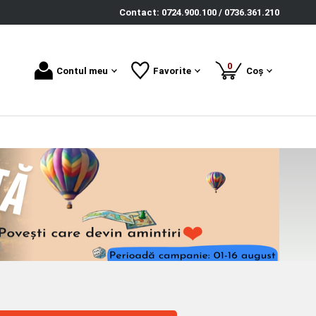
Contact: 0724.900.100 / 0736.361.210
produse
0
Contul meu
Favorite
Coș