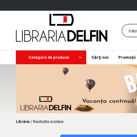
Categorii de produse
Cărţi noi
Promoţii
Librărie
/
Rechizite scolare