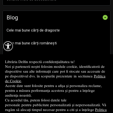
Blog
-
Cele mai bune cărți de dragoste

Cele mai bune cărți românești
Cele mai bune cărți religioase
Librăria Delfin respectă confidențialitatea ta!
Noi și partenerii noștri folosim module cookie, identificatorii de
Cele mai bune cărți de istorie
dispozitive sau alte informații care pot fi stocate sau accesate de
pe dispozitivul dvs. în scopurile prezentate in sectiunea
Politica
de Cookie
.
Top cărți beletristică
Aceste date sunt folosite pentru a afișa și personaliza reclame,
pentru a măsura performanța acestora și pentru a înțelege
...toate știrile
audiența noastră.
Cu acordul tău, putem folosi datele tale
personale pentru publicitate personalizată și nepersonalizată. Vă
© 2004 - 2026
Grup DZC SRL
rugăm să alocați timpul necesar pentru a citi și a înțelege
Politica