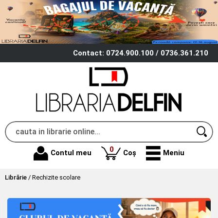
Contact: 0724.900.100 / 0736.361.210
produse
0
Contul meu
Coș
Meniu
Librărie
/
Rechizite scolare