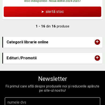
stoc indisponibil - Noua editie 2024-2025 !
➤
alertă stoc
1 - 16
din
16
produse
+
Categorii librarie online
+
Edituri /Promotii
Newsletter
Fii primul care află despre produsele noi și reducerile apărute
pe site-ul nostru!