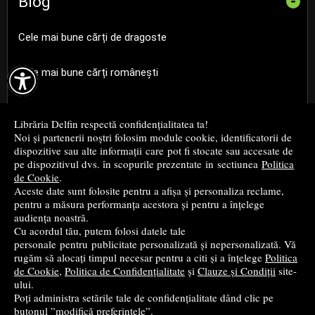
Blog
-
Cele mai bune cărți de dragoste

Cele mai bune cărți românești
Cele mai bune cărți religioase
Librăria Delfin respectă confidențialitatea ta!
Noi și partenerii noștri folosim module cookie, identificatorii de
Cele mai bune cărți de istorie
dispozitive sau alte informații care pot fi stocate sau accesate de
pe dispozitivul dvs. în scopurile prezentate in sectiunea
Politica
de Cookie
.
Top cărți beletristică
Aceste date sunt folosite pentru a afișa și personaliza reclame,
pentru a măsura performanța acestora și pentru a înțelege
...toate știrile
audiența noastră.
Cu acordul tău, putem folosi datele tale
personale pentru publicitate personalizată și nepersonalizată. Vă
© 2004 - 2026
Grup DZC SRL
rugăm să alocați timpul necesar pentru a citi și a înțelege
Politica
de Cookie
,
Politica de Confidențialitate
și
Clauze și Condiții
site-
Magazin virtual
creat de
Vital Soft
ului.
Poți administra setările tale de confidențialitate dând clic pe
butonul ”modifică preferințele”.
Created in 0.2390 sec