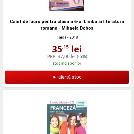
Caiet de lucru pentru clasa a 6-a. Limba si literatura
romana - Mihaela Dobos
Taida
- 2018
35
lei
,15
PRP:
37,00 lei
(-5%)
stoc indisponibil
➤
alertă stoc