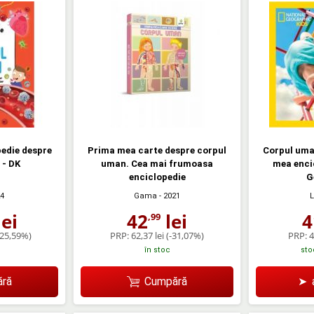
edie despre
Prima mea carte despre corpul
Corpul uma
 - DK
uman. Cea mai frumoasa
mea enci
enciclopedie
G
24
Gama
- 2021
L
ei
42
lei
4
,99
-25,59%)
PRP:
62,37 lei
(-31,07%)
PRP:
4
în stoc
sto
ră
Cumpără
➤