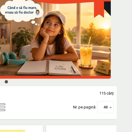
115 cărți
Nr. pe pagină:
48