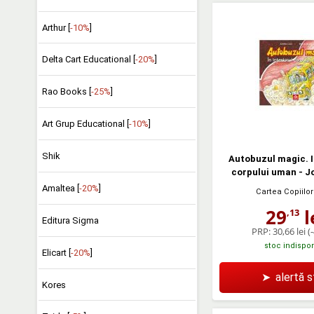
Arthur [
-10%
]
Delta Cart Educational [
-20%
]
Rao Books [
-25%
]
Art Grup Educational [
-10%
]
Shik
Autobuzul magic. In
corpului uman - J
Amaltea [
-20%
]
Cartea Copiilor
29
l
,13
Editura Sigma
PRP:
30,66 lei
(
stoc indispon
Elicart [
-20%
]
➤
alertă 
Kores