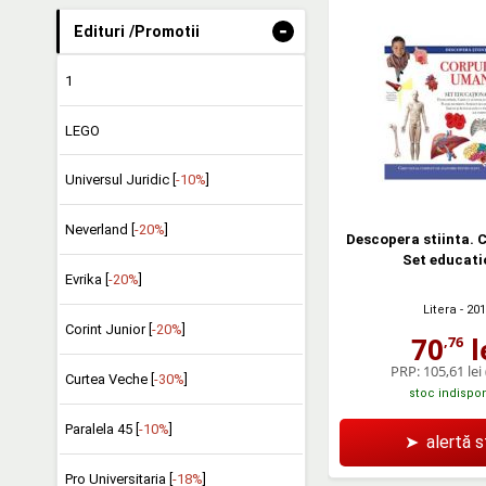
-
Edituri /Promotii
1
LEGO
Universul Juridic [
-10%
]
Neverland [
-20%
]
Descopera stiinta. 
Set educati
Evrika [
-20%
]
Litera
- 20
Corint Junior [
-20%
]
70
l
,76
PRP:
105,61 lei
Curtea Veche [
-30%
]
stoc indispon
Paralela 45 [
-10%
]
➤
alertă 
Pro Universitaria [
-18%
]