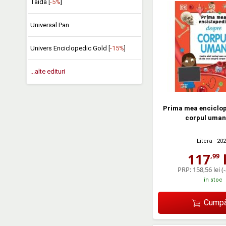
Taida [
-5%
]
Universal Pan
Univers Enciclopedic Gold [
-15%
]
...alte edituri
Prima mea enciclop
corpul uman
Litera
- 20
117
l
,99
PRP:
158,56 lei
(
în stoc
Cumpă