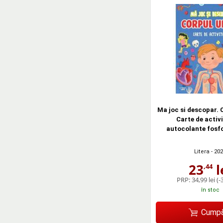
Ma joc si descopar.
Carte de activi
autocolante fosf
Litera
- 20
23
l
,44
PRP:
34,99 lei
(-
în stoc
Cumpă