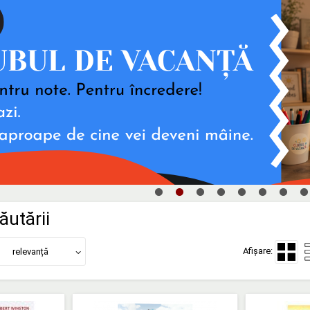
ăutării
Afișare:
relevanță