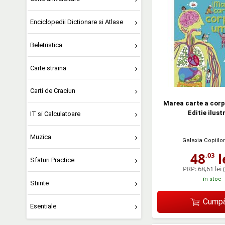
Enciclopedii Dictionare si Atlase
Beletristica
Carte straina
Carti de Craciun
Marea carte a corp
Editie ilust
IT si Calculatoare
Muzica
Galaxia Copiilor
48
l
,03
Sfaturi Practice
PRP:
68,61 lei
în stoc
Stiinte
Cumpă
Esentiale