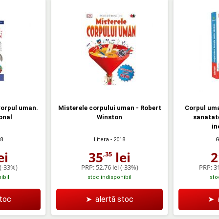
Corpul uman.
Misterele corpului uman - Robert
Corpul uma
onal
Winston
sanatate
in
18
Litera
- 2018
ei
35
lei
2
,35
(-33%)
PRP:
52,76 lei
(-33%)
PRP:
31
ibil
stoc indisponibil
sto
stoc
➤
alertă stoc
➤