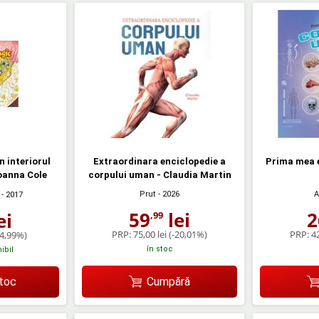
 interiorul
Extraordinara enciclopedie a
Prima mea e
oanna Cole
corpului uman - Claudia Martin
Prut
- 2026
A
- 2017
59
lei
2
ei
,99
PRP:
75,00 lei
(-20,01%)
PRP:
42
-4,99%)
în stoc
ibil
Cumpără
stoc