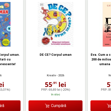
 Corpul uman.
DE CE? Corpul uman
Eva. Cum a c
tati cu
200 de milio
orescente!
umana 
26
Kreativ
- 2026
N
ei
55
lei
5
,91
33,01%)
PRP:
69,89 lei
(-20%)
PRP:
89
în stoc
ră
Cumpără