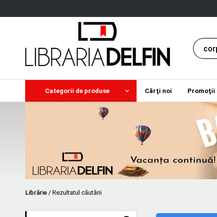
Categorii de produse
Cărţi noi
Promoţii
Librărie
/
Rezultatul căutării