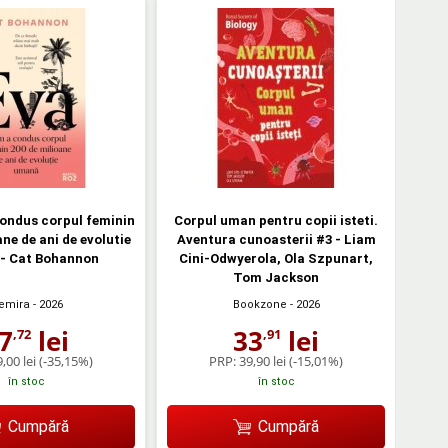
ondus corpul feminin
Corpul uman pentru copii isteti.
ane de ani de evolutie
Aventura cunoasterii #3 - Liam
- Cat Bohannon
Cini-Odwyerola, Ola Szpunart,
Tom Jackson
emira
- 2026
Bookzone
- 2026
7
lei
33
lei
,72
,91
,00 lei
(-35,15%)
PRP:
39,90 lei
(-15,01%)
în stoc
în stoc
Cumpără
Cumpără