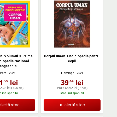
n. Volumul 3. Prima
Corpul uman. Enciclopedie pentru
clopedie National
copii
eographic
itera
- 2024
Flamingo
- 2021
1
lei
39
lei
,99
,54
2,28 lei
(-0,69%)
PRP:
46,52 lei
(-15%)
c indisponibil
stoc indisponibil
alertă stoc
➤
alertă stoc