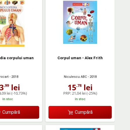
dia corpului uman
Corpul uman - Alex Frith
nicart
- 2018
Niculescu ABC
- 2018
3
lei
15
lei
,99
,78
,09 lei
(-10,73%)
PRP:
21,04 lei
(-25%)
în stoc
în stoc
Cumpără
Cumpără