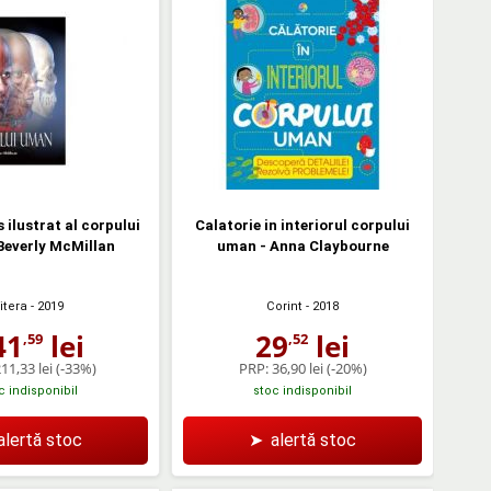
 ilustrat al corpului
Calatorie in interiorul corpului
Beverly McMillan
uman - Anna Claybourne
itera
- 2019
Corint
- 2018
41
lei
29
lei
,59
,52
11,33 lei
(-33%)
PRP:
36,90 lei
(-20%)
c indisponibil
stoc indisponibil
alertă stoc
➤
alertă stoc