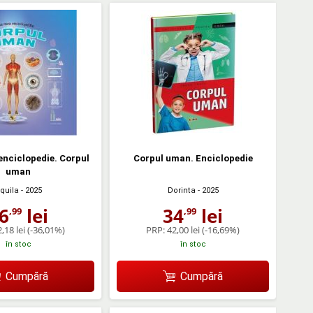
nciclopedie. Corpul
Corpul uman. Enciclopedie
uman
quila
- 2025
Dorinta
- 2025
6
lei
34
lei
,99
,99
,18 lei
(-36,01%)
PRP:
42,00 lei
(-16,69%)
în stoc
în stoc
Cumpără
Cumpără