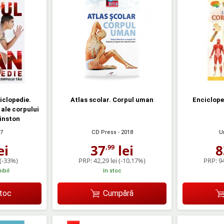
iclopedie.
Atlas scolar. Corpul uman
Enciclope
ale corpului
Winston
CD Press
- 2018
U
17
37
lei
8
ei
,99
PRP:
42,29 lei
(-10,17%)
PRP:
94
(-33%)
în stoc
ibil
Cumpără
stoc