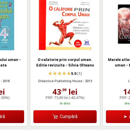
ului uman -
O calatorie prin corpul uman.
Marele atlas
rata
Editie revizuita - Silvia Olteanu
uman - 
5.0
(1)
- 2018
Didactica Publishing House
- 2013
L
ei
43
lei
1
,99
(-30%)
PRP:
73,89 lei
(-40,47%)
PRP:
2
în stoc
sto
ră
Cumpără
➤