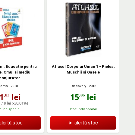
n. Educatie pentru
Atlasul Corpului Uman 1 - Pielea,
. Omul si mediul
Muschii si Oasele
conjurator
Discovery
- 2018
Gama
- 2018
15
lei
1
lei
,86
,83
,19 lei
(-30,01%)
c indisponibil
stoc indisponibil
alertă stoc
➤
alertă stoc