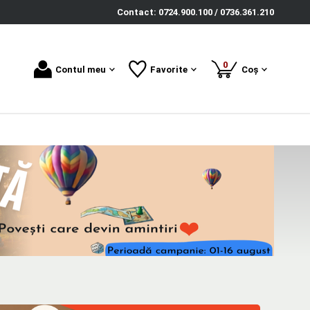
Contact: 0724.900.100 / 0736.361.210
produse
0
Contul meu
Favorite
Coș