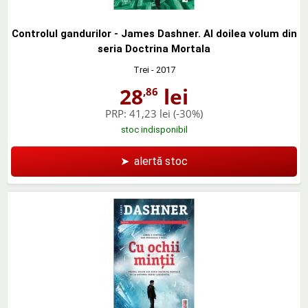
Controlul gandurilor - James Dashner. Al doilea volum din
seria Doctrina Mortala
Trei
- 2017
28
lei
,86
PRP:
41,23 lei
(-30%)
stoc indisponibil
➤
alertă stoc