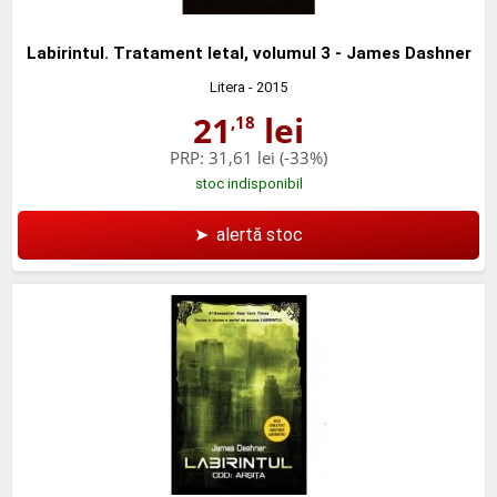
Labirintul. Tratament letal, volumul 3 - James Dashner
Litera
- 2015
21
lei
,18
PRP:
31,61 lei
(-33%)
stoc indisponibil
➤
alertă stoc