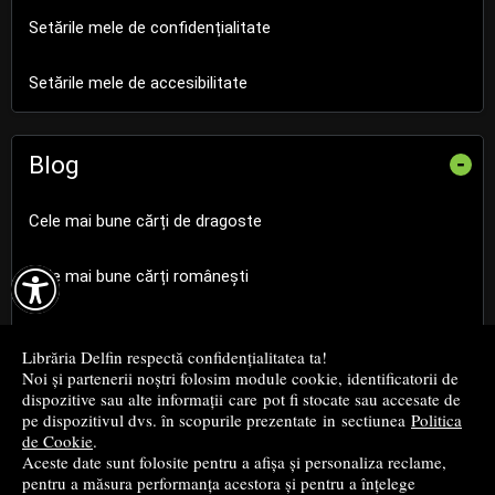
Setările mele de confidențialitate
Setările mele de accesibilitate
Blog
-
Cele mai bune cărți de dragoste

Cele mai bune cărți românești
Cele mai bune cărți religioase
Librăria Delfin respectă confidențialitatea ta!
Noi și partenerii noștri folosim module cookie, identificatorii de
Cele mai bune cărți de istorie
dispozitive sau alte informații care pot fi stocate sau accesate de
pe dispozitivul dvs. în scopurile prezentate in sectiunea
Politica
de Cookie
.
Top cărți beletristică
Aceste date sunt folosite pentru a afișa și personaliza reclame,
pentru a măsura performanța acestora și pentru a înțelege