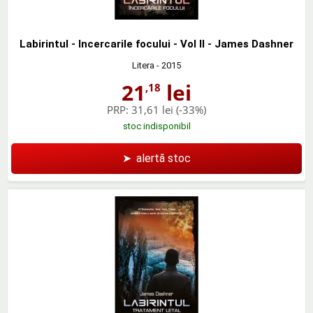
Labirintul - Incercarile focului - Vol II - James Dashner
Litera
- 2015
21
lei
,18
PRP:
31,61 lei
(-33%)
stoc indisponibil
➤
alertă stoc