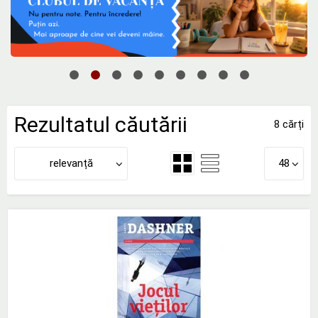
Rezultatul căutării
8 cărți
relevanță
48