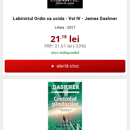
Labirintul Ordin sa ucida - Vol IV - James Dashner
Litera
- 2017
21
lei
,18
PRP:
31,61 lei
(-33%)
stoc indisponibil
➤
alertă stoc