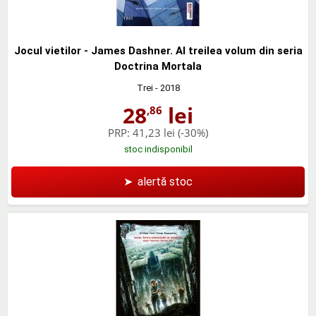
Jocul vietilor - James Dashner. Al treilea volum din seria
Doctrina Mortala
Trei
- 2018
28
lei
,86
PRP:
41,23 lei
(-30%)
stoc indisponibil
➤
alertă stoc