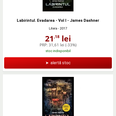
Labirintul. Evadarea - Vol I - James Dashner
Litera
- 2017
21
lei
,18
PRP:
31,61 lei
(-33%)
stoc indisponibil
➤
alertă stoc