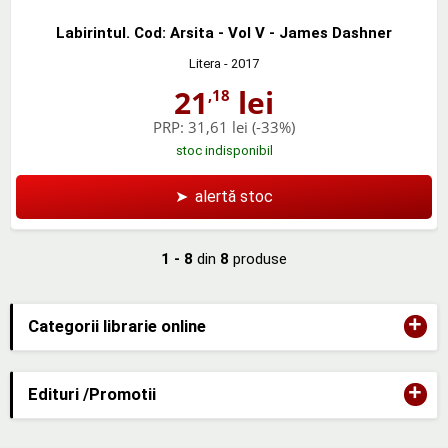
Labirintul. Cod: Arsita - Vol V - James Dashner
Litera
- 2017
21
lei
,18
PRP:
31,61 lei
(-33%)
stoc indisponibil
➤
alertă stoc
1 - 8
din
8
produse
+
Categorii librarie online
+
Edituri /Promotii