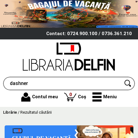
Contact: 0724.900.100 / 0736.361.210
produse
0
Contul meu
Coș
Meniu
Librărie
/
Rezultatul căutării