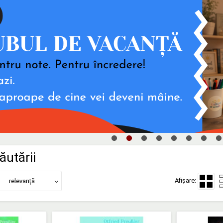
ăutării
Afișare:
relevanță