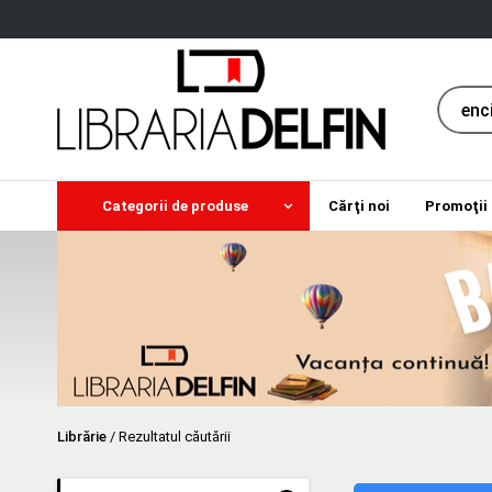
Categorii de produse
Cărţi noi
Promoţii
Librărie
/
Rezultatul căutării