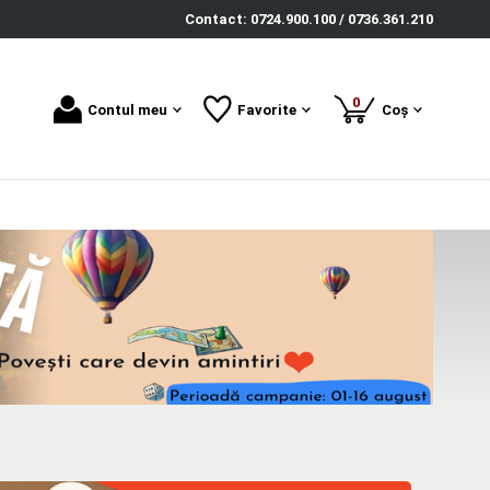
Contact: 0724.900.100 / 0736.361.210
produse
0
Contul meu
Favorite
Coș