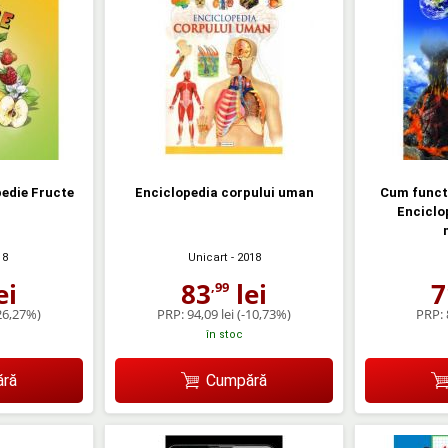
edie Fructe
Enciclopedia corpului uman
Cum funct
Enciclo
18
Unicart
- 2018
ei
83
lei
7
,99
26,27%)
PRP:
94,09 lei
(-10,73%)
PRP:
în stoc
ră
Cumpără