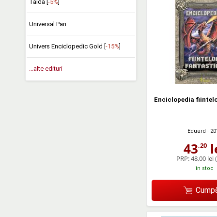
Taida [
-5%
]
Universal Pan
Univers Enciclopedic Gold [
-15%
]
...alte edituri
Enciclopedia fiintel
Eduard
- 20
43
l
,20
PRP:
48,00 lei
în stoc
Cumpă