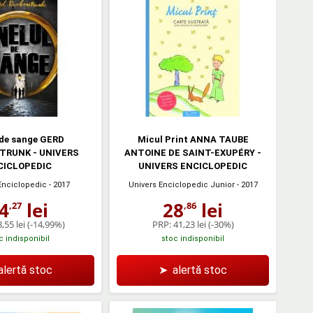
 de sange GERD
Micul Print ANNA TAUBE
TRUNK - UNIVERS
ANTOINE DE SAINT-EXUPÉRY -
CICLOPEDIC
UNIVERS ENCICLOPEDIC
Enciclopedic
- 2017
Univers Enciclopedic Junior
- 2017
4
lei
28
lei
,27
,86
,55 lei
(-14,99%)
PRP:
41,23 lei
(-30%)
c indisponibil
stoc indisponibil
alertă stoc
➤
alertă stoc