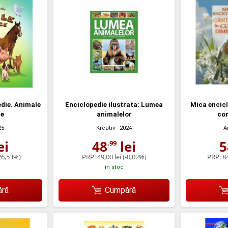
die. Animale
Enciclopedie ilustrata: Lumea
Mica encicl
ce
animalelor
cor
25
Kreativ
- 2024
A
ei
48
lei
5
,99
26,53%)
PRP:
49,00 lei
(-0,02%)
PRP:
84
în stoc
ră
Cumpără