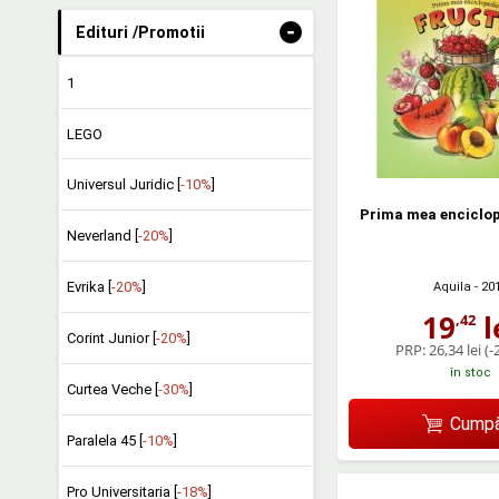
-
Edituri /Promotii
1
LEGO
Universul Juridic [
-10%
]
Prima mea enciclop
Neverland [
-20%
]
Evrika [
-20%
]
Aquila
- 20
19
l
,42
Corint Junior [
-20%
]
PRP:
26,34 lei
(-
în stoc
Curtea Veche [
-30%
]
Cumpă
Paralela 45 [
-10%
]
Pro Universitaria [
-18%
]