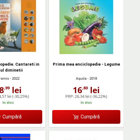
opedie. Cantareti in
Prima mea enciclopedie - Legume
ul diminetii
ramis
- 2022
Aquila
- 2018
8
lei
16
lei
,99
,80
,57 lei
(-30,25%)
PRP:
26,34 lei
(-36,22%)
în stoc
în stoc
Cumpără
Cumpără