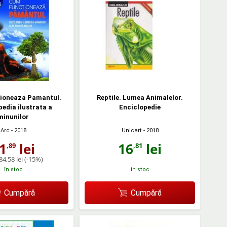
ioneaza Pamantul.
Reptile. Lumea Animalelor.
pedia ilustrata a
Enciclopedie
minunilor
Unicart
- 2018
Arc
- 2018
16
lei
1
lei
,81
,89
84,58 lei
(-15%)
în stoc
în stoc
Cumpără
Cumpără