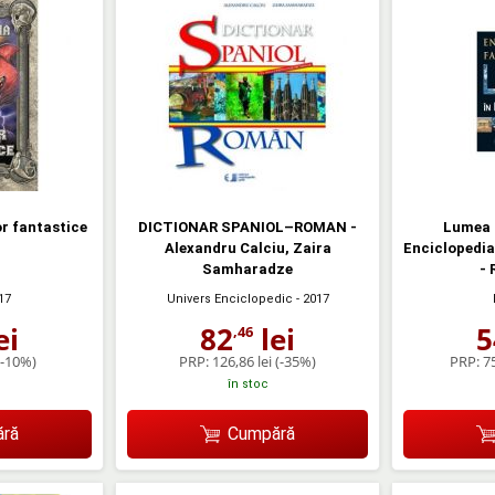
or fantastice
DICTIONAR SPANIOL–ROMAN -
Lumea i
Alexandru Calciu, Zaira
Enciclopedia 
Samharadze
- 
17
Univers Enciclopedic
- 2017
ei
82
lei
5
,46
(-10%)
PRP:
126,86 lei
(-35%)
PRP:
75
în stoc
ră
Cumpără