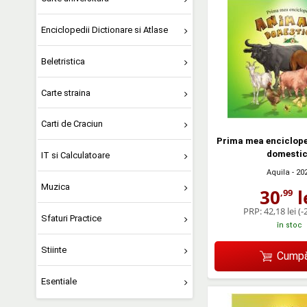
Enciclopedii Dictionare si Atlase
Beletristica
Carte straina
Carti de Craciun
Prima mea enciclope
domesti
IT si Calculatoare
Aquila
- 20
Muzica
30
l
,99
PRP:
42,18 lei
(-
Sfaturi Practice
în stoc
Stiinte
Cumpă
Esentiale