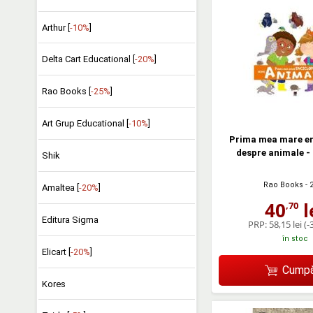
Arthur [
-10%
]
Delta Cart Educational [
-20%
]
Rao Books [
-25%
]
Art Grup Educational [
-10%
]
Prima mea mare en
despre animale -
Shik
Rao Books
- 
Amaltea [
-20%
]
40
l
,70
Editura Sigma
PRP:
58,15 lei
(-
în stoc
Elicart [
-20%
]
Cumpă
Kores