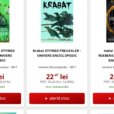
r OTFRIED
Krabat OTFRIED PREUSSLER -
Inelul
UNIVERS
UNIVERS ENCICLOPEDIC
RUEBENS
DIC
EN
Junior
- 2017
Univers Enciclopedic
- 2017
Univers 
ei
22
lei
2
,47
30,01%)
PRP:
26,43 lei
(-14,98%)
PRP:
28
ibil
stoc indisponibil
sto
stoc
➤
alertă stoc
➤