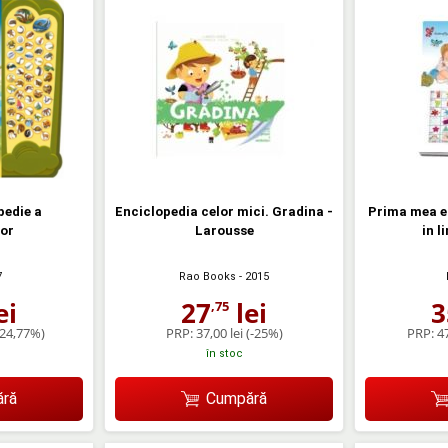
pedie a
Enciclopedia celor mici. Gradina -
Prima mea en
lor
Larousse
in l
7
Rao Books
- 2015
ei
27
lei
3
,75
-24,77%)
PRP:
37,00 lei
(-25%)
PRP:
47
în stoc
ră
Cumpără