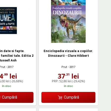
n date si fapte.
Enciclopedia vizuala a copiilor.
familiei tale. Editia 2
Dinozaurii - Clare Hibbert
Russell Ash
Prut
- 2017
Prut
- 2017
4
lei
37
lei
,99
,31
,00 lei
(-26,68%)
PRP:
52,86 lei
(-29,42%)
în stoc
în stoc
Cumpără
Cumpără