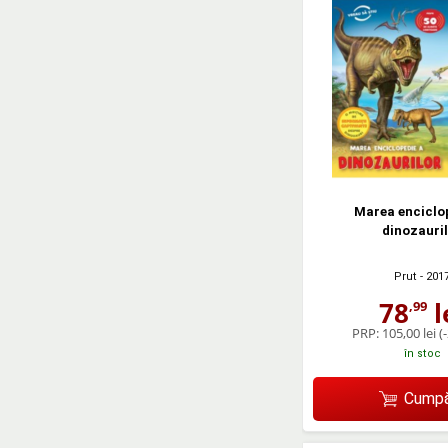
Marea enciclo
dinozauri
Prut
- 201
78
l
,99
PRP:
105,00 lei
(
în stoc
Cumpă