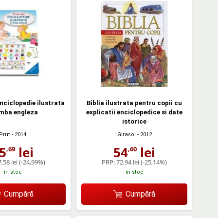
ciclopedie ilustrata
Biblia ilustrata pentru copii cu
imba engleza
explicatii enciclopedice si date
istorice
Prut
- 2014
Girasol
- 2012
5
lei
54
lei
,69
,60
,58 lei
(-24,99%)
PRP:
72,94 lei
(-25,14%)
în stoc
în stoc
Cumpără
Cumpără