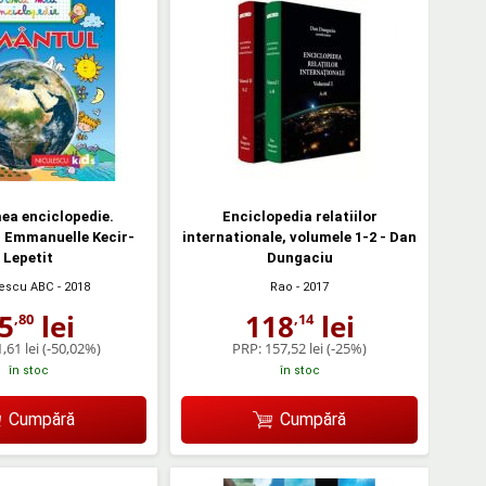
ea enciclopedie.
Enciclopedia relatiilor
 Emmanuelle Kecir-
internationale, volumele 1-2 - Dan
Lepetit
Dungaciu
lescu ABC
- 2018
Rao
- 2017
5
lei
118
lei
,80
,14
,61 lei
(-50,02%)
PRP:
157,52 lei
(-25%)
în stoc
în stoc
Cumpără
Cumpără