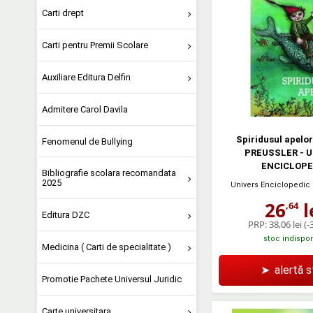
Carti drept
Carti pentru Premii Scolare
Auxiliare Editura Delfin
Admitere Carol Davila
Spiridusul apelo
Fenomenul de Bullying
PREUSSLER - 
ENCICLOPE
Bibliografie scolara recomandata
2025
Univers Enciclopedic 
26
l
,64
Editura DZC
PRP:
38,06 lei
(-
stoc indispon
Medicina ( Carti de specialitate )
➤
alertă 
Promotie Pachete Universul Juridic
Carte universitara