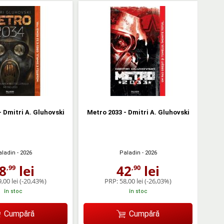
- Dmitri A. Gluhovski
Metro 2033 - Dmitri A. Gluhovski
aladin
- 2026
Paladin
- 2026
8
lei
42
lei
,99
,90
,00 lei
(-20,43%)
PRP:
58,00 lei
(-26,03%)
în stoc
în stoc
Cumpără
Cumpără