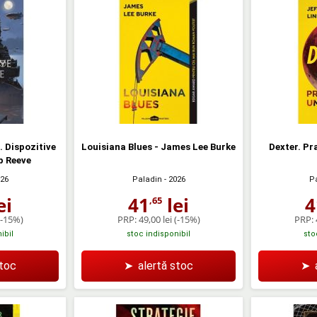
. Dispozitive
Louisiana Blues - James Lee Burke
Dexter. Pr
p Reeve
026
Paladin
- 2026
P
ei
41
lei
4
,65
(-15%)
PRP:
49,00 lei
(-15%)
PRP:
ibil
stoc indisponibil
sto
stoc
➤
alertă stoc
➤