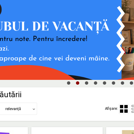
ăutării
Afișare:
relevanță