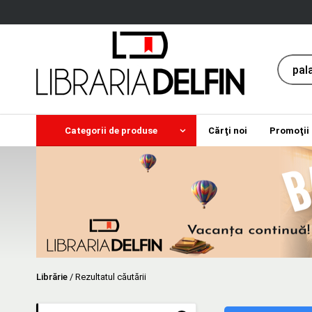
Categorii de produse
Cărţi noi
Promoţii
Librărie
/
Rezultatul căutării