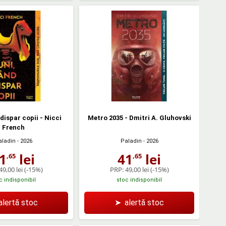
dispar copii - Nicci
Metro 2035 - Dmitri A. Gluhovski
French
aladin
- 2026
Paladin
- 2026
1
lei
41
lei
,65
,65
49,00 lei
(-15%)
PRP:
49,00 lei
(-15%)
c indisponibil
stoc indisponibil
alertă stoc
➤
alertă stoc