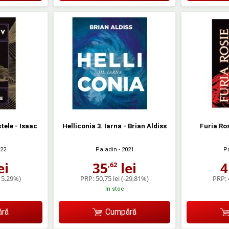
stele - Isaac
Helliconia 3. Iarna - Brian Aldiss
Furia Ro
022
Paladin
- 2021
P
ei
35
lei
4
,62
15,29%)
PRP:
50,75 lei
(-29,81%)
PRP:
în stoc
ră
Cumpără