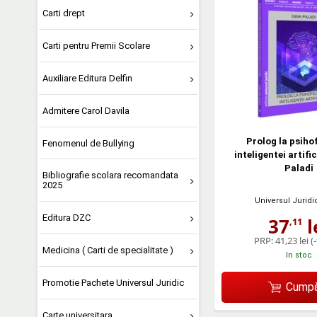
Carti drept
Carti pentru Premii Scolare
Auxiliare Editura Delfin
Admitere Carol Davila
Prolog la psihof
Fenomenul de Bullying
inteligentei artifi
Paladi
Bibliografie scolara recomandata
2025
Universul Juridi
Editura DZC
37
l
,11
PRP:
41,23 lei
(
Medicina ( Carti de specialitate )
în stoc
Promotie Pachete Universul Juridic
Cumpă
Carte universitara