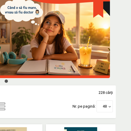
228 cărți
Nr. pe pagină:
48