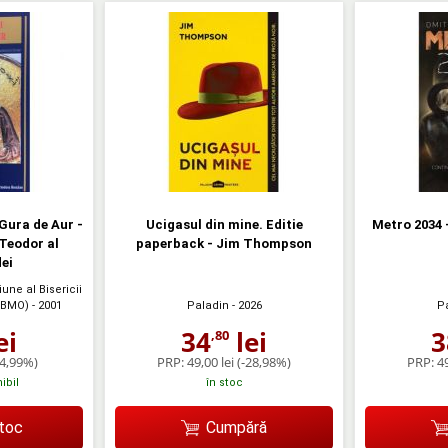
Gura de Aur -
Ucigasul din mine. Editie
Metro 2034 
 Teodor al
paperback - Jim Thompson
ei
iune al Bisericii
Paladin
- 2026
P
IBMO)
- 2001
34
lei
3
ei
,80
PRP:
49,00 lei
(-28,98%)
PRP:
49
-4,99%)
în stoc
ibil
Cumpără
stoc