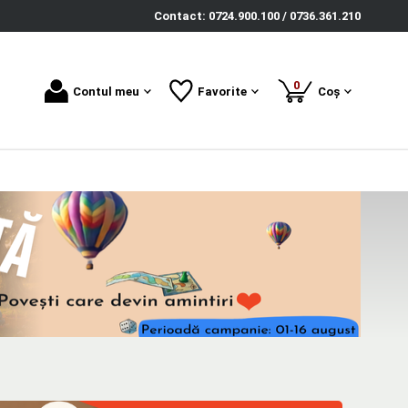
Contact: 0724.900.100 / 0736.361.210
produse
0
Contul meu
Favorite
Coș