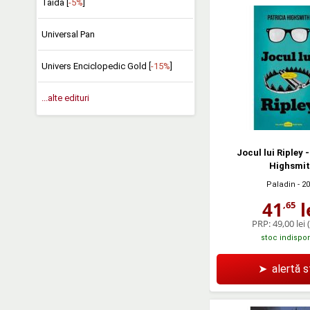
Taida [
-5%
]
Universal Pan
Univers Enciclopedic Gold [
-15%
]
...alte edituri
Jocul lui Ripley 
Highsmi
Paladin
- 2
41
l
,65
PRP:
49,00 lei
stoc indispon
➤
alertă 