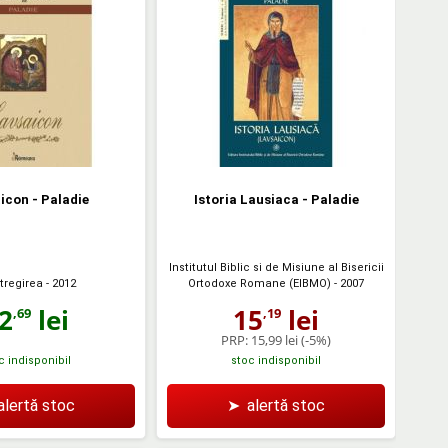
icon - Paladie
Istoria Lausiaca - Paladie
Institutul Biblic si de Misiune al Bisericii
tregirea
- 2012
Ortodoxe Romane (EIBMO)
- 2007
2
lei
15
lei
,69
,19
PRP:
15,99 lei
(-5%)
c indisponibil
stoc indisponibil
alertă stoc
➤
alertă stoc