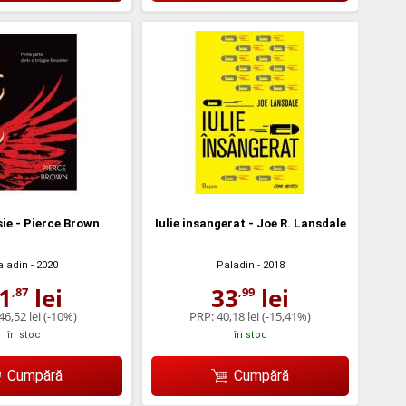
sie - Pierce Brown
Iulie insangerat - Joe R. Lansdale
aladin
- 2020
Paladin
- 2018
1
lei
33
lei
,87
,99
46,52 lei
(-10%)
PRP:
40,18 lei
(-15,41%)
în stoc
în stoc
Cumpără
Cumpără