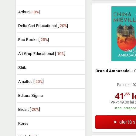
Arthur [
-10%
]
Delta Cart Educational [
-20%
]
Rao Books [
-25%
]
Art Grup Educational [
-10%
]
Shik
Orasul Ambasadei - C
Amaltea [
-20%
]
Paladin
- 2
41
l
,65
Editura Sigma
PRP:
49,00 lei
stoc indispon
Elicart [
-20%
]
➤
alertă 
Kores