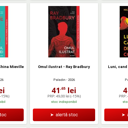
hina Mieville
Omul ilustrat - Ray Bradbury
Luni, cand 
026
Paladin
- 2026
P
ei
41
lei
4
,65
(-15%)
PRP:
49,00 lei
(-15%)
PRP:
ibil
stoc indisponibil
sto
stoc
➤
alertă stoc
➤