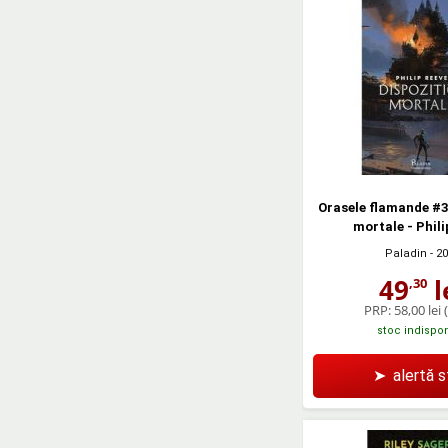
Orasele flamande #3
mortale - Phili
Paladin
- 2
49
l
,30
PRP:
58,00 lei
stoc indispon
➤
alertă 