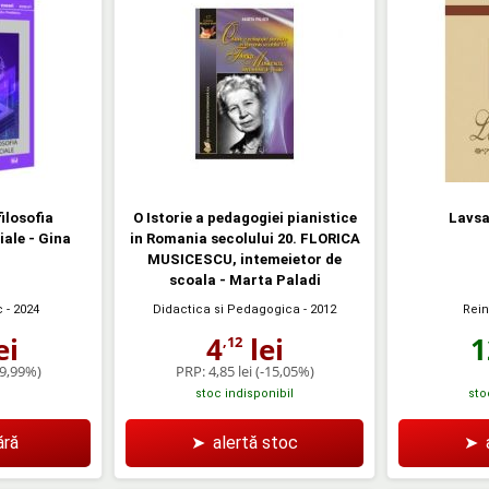
ilosofia
O Istorie a pedagogiei pianistice
Lavsa
ciale - Gina
in Romania secolului 20. FLORICA
MUSICESCU, intemeietor de
scoala - Marta Paladi
Rein
c
- 2024
Didactica si Pedagogica
- 2012
1
ei
4
lei
,12
-9,99%)
PRP:
4,85 lei
(-15,05%)
stoc indisponibil
sto
ră
➤
alertă stoc
➤