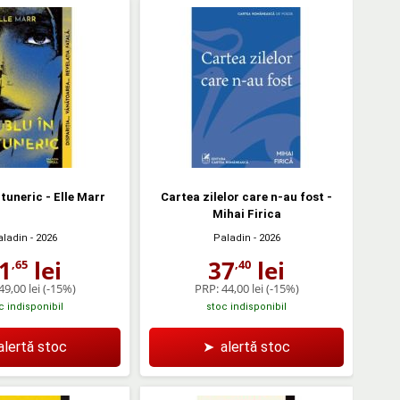
ntuneric - Elle Marr
Cartea zilelor care n-au fost -
Mihai Firica
aladin
- 2026
Paladin
- 2026
1
lei
37
lei
,65
,40
49,00 lei
(-15%)
PRP:
44,00 lei
(-15%)
c indisponibil
stoc indisponibil
alertă stoc
➤
alertă stoc