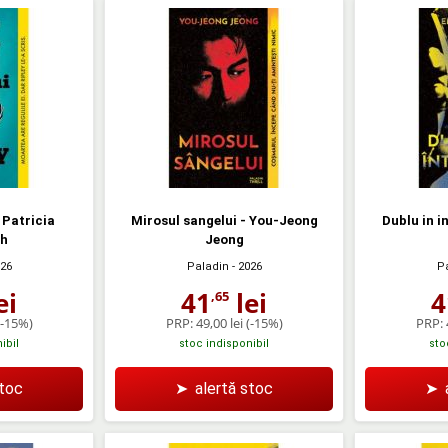
- Patricia
Mirosul sangelui - You-Jeong
Dublu in i
th
Jeong
026
Paladin
- 2026
P
ei
41
lei
4
,65
(-15%)
PRP:
49,00 lei
(-15%)
PRP:
ibil
stoc indisponibil
sto
stoc
➤
alertă stoc
➤