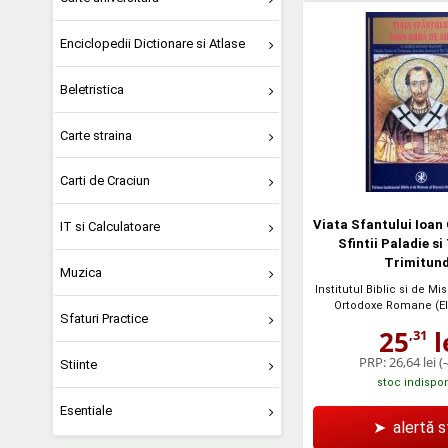
Enciclopedii Dictionare si Atlase
Beletristica
Carte straina
Carti de Craciun
Viata Sfantului Ioan 
IT si Calculatoare
Sfintii Paladie si
Trimitund
Muzica
Institutul Biblic si de Mis
Ortodoxe Romane (E
Sfaturi Practice
25
l
,31
PRP:
26,64 lei
(
Stiinte
stoc indispon
Esentiale
➤
alertă 