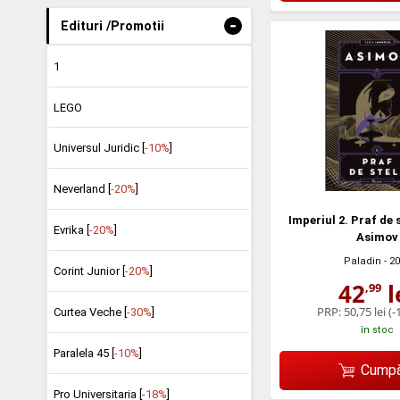
-
Edituri /Promotii
1
LEGO
Universul Juridic [
-10%
]
Neverland [
-20%
]
Imperiul 2. Praf de 
Evrika [
-20%
]
Asimov
Paladin
- 2
Corint Junior [
-20%
]
42
l
,99
PRP:
50,75 lei
(-
Curtea Veche [
-30%
]
în stoc
Paralela 45 [
-10%
]
Cumpă
Pro Universitaria [
-18%
]