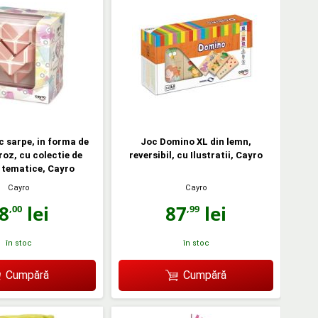
c sarpe, in forma de
Joc Domino XL din lemn,
roz, cu colectie de
reversibil, cu Ilustratii, Cayro
 tematice, Cayro
Cayro
Cayro
8
lei
87
lei
,00
,99
în stoc
în stoc
Cumpără
Cumpără