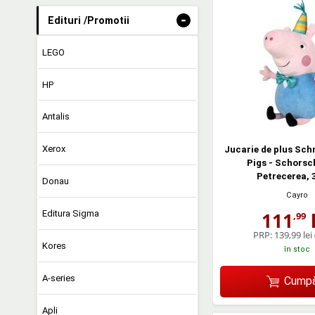
-
Edituri /Promotii
LEGO
HP
Antalis
Xerox
Jucarie de plus Sch
Pigs - Schorsc
Petrecerea, 
Donau
Cayro
Editura Sigma
111
l
,99
PRP:
139,99 lei
Kores
în stoc
A-series
Cumpă
Apli