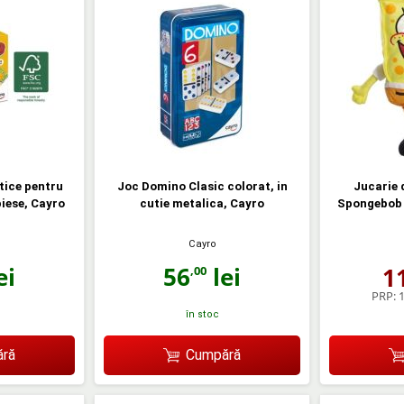
tice pentru
Joc Domino Clasic colorat, in
Jucarie 
piese, Cayro
cutie metalica, Cayro
Spongebob 
Cayro
ei
56
lei
1
,00
PRP:
1
în stoc
ră
Cumpără