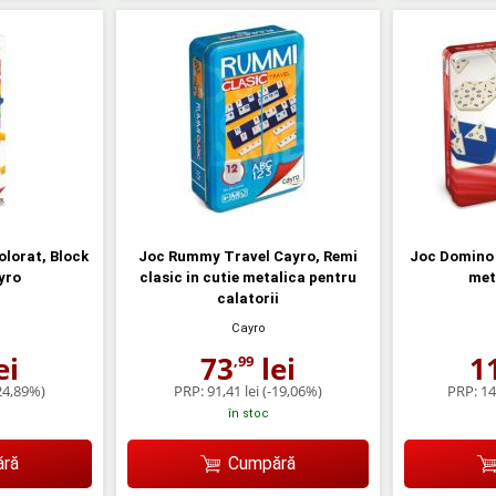
olorat, Block
Joc Rummy Travel Cayro, Remi
Joc Domino t
yro
clasic in cutie metalica pentru
met
calatorii
Cayro
ei
73
lei
1
,99
24,89%)
PRP:
91,41 lei
(-19,06%)
PRP:
14
în stoc
ră
Cumpără