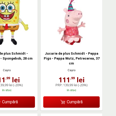
de plus Schmidt -
Jucarie de plus Schmidt - Peppa
- Spongebob, 28 cm
Pigs - Peppa Wutz, Petrecerea, 37
cm
Cayro
Cayro
11
lei
111
lei
,99
,99
39,99 lei
(-20%)
PRP:
139,99 lei
(-20%)
în stoc
în stoc
Cumpără
Cumpără