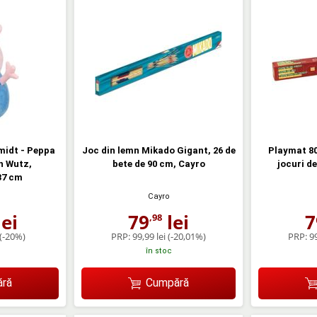
midt - Peppa
Joc din lemn Mikado Gigant, 26 de
Playmat 80
h Wutz,
bete de 90 cm, Cayro
jocuri d
37 cm
Cayro
ei
79
lei
7
,98
(-20%)
PRP:
99,99 lei
(-20,01%)
PRP:
99
în stoc
ră
Cumpără