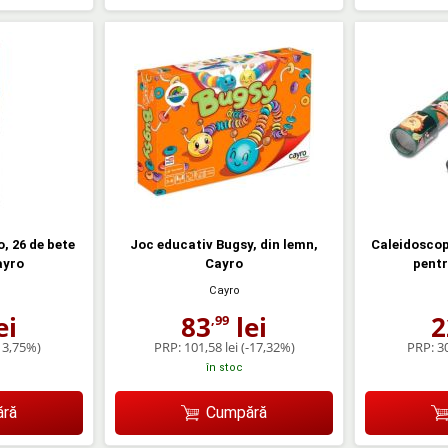
, 26 de bete
Joc educativ Bugsy, din lemn,
Caleidoscop 
ayro
Cayro
pentr
Cayro
ei
83
lei
2
,99
13,75%)
PRP:
101,58 lei
(-17,32%)
PRP:
30
în stoc
ră
Cumpără