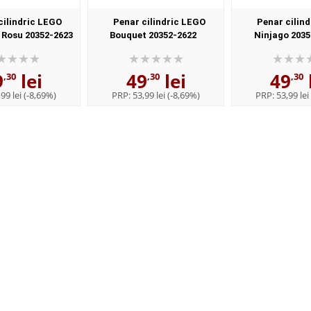
cilindric LEGO
Penar cilindric LEGO
Penar cilin
 Rosu 20352-2623
Bouquet 20352-2622
Ninjago 2035
9
lei
49
lei
49
,30
,30
,30
99 lei
(-8,69%)
PRP:
53,99 lei
(-8,69%)
PRP:
53,99 lei