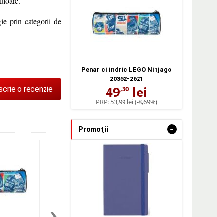
culoare.
ie prin categorii de
Penar cilindric LEGO Ninjago
20352-2621
49
lei
scrie o recenzie
,30
PRP:
53,99 lei
(-8,69%)
-
Promoţii
›