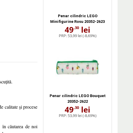
Penar cilindric LEGO
Minifigurine Rosu 20352-2623
49
lei
,30
PRP:
53,99 lei
(-8,69%)
cuțită.
Penar cilindric LEGO Bouquet
20352-2622
de calitate și procese
49
lei
,30
PRP:
53,99 lei
(-8,69%)
, în căutarea de noi