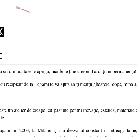
E
 și scriitura ta este aprigă, mai bine ține creionul ascuțit în permanență!
 recipient de la Legami te va ajuta să-ți menții ghearele, oops, mina as
te un atelier de creație, cu pasiune pentru inovație, estetică, materiale 
te.
ărut în 2003, la Milano, și s-a dezvoltat constant în întreaga lume