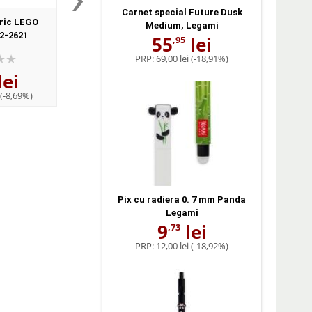
Carnet special Future Dusk
dric LEGO
Penar cilindric LEGO
Penar neechipat 
Medium, Legami
2-2621
Minifigurine Albastru 20352-
Minifigurine Rosu 2035
55
lei
,95
1973
PRP:
69,00 lei
(-18,91%)
lei
49
lei
81
lei
,30
,93
(-8,69%)
PRP:
53,99 lei
(-8,69%)
PRP:
85,99 lei
(-4,7
Pix cu radiera 0. 7 mm Panda
Legami
9
lei
,73
PRP:
12,00 lei
(-18,92%)