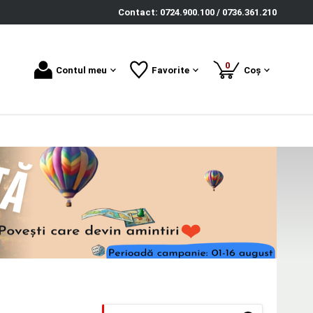
Contact: 0724.900.100 / 0736.361.210
produse
0
Contul meu
Favorite
Coș