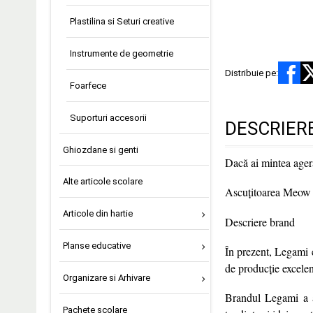
Plastilina si Seturi creative
Instrumente de geometrie
Distribuie pe:
Foarfece
Suporturi accesorii
DESCRIER
Ghiozdane si genti
Dacă ai mintea ageră
Alte articole scolare
Ascuțitoarea Meow cu
Articole din hartie
Descriere brand
Planse educative
În prezent, Legami es
de producție excelen
Organizare si Arhivare
Brandul Legami a ap
Pachete scolare