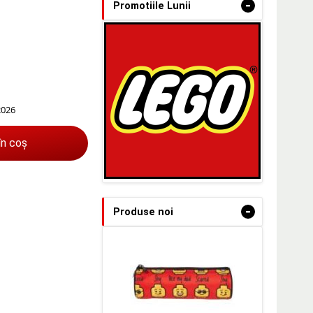
-
Promotiile Lunii
2026
în coș
-
Produse noi