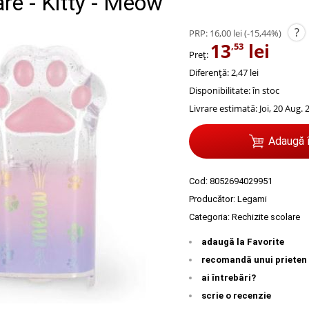
re - Kitty - Meow
?
PRP:
16,00 lei
(-15,44%)
13
lei
,53
Preț:
Diferență: 2,47 lei
Disponibilitate:
în stoc
Livrare estimată:
Joi, 20 Aug. 
Adaugă 
Cod:
8052694029951
Producător:
Legami
Categoria:
Rechizite scolare
adaugă la Favorite
recomandă unui prieten
ai întrebări?
scrie o recenzie