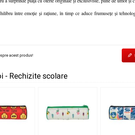
tru a surprinde piața cu oferte originale și exclusiviste, pline de umor și 
ilibru între emoție și rațiune, în timp ce aduce frumusețe și tehnolog
✎
espre acest produs!
 - Rechizite scolare