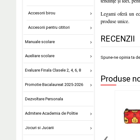
tendințe și idei, pen
Legami oferă un ech
Accesorii birou
produse unice.
Accesorii pentru cititori
RECENZII
Manuale scolare
Auxiliare scolare
Spune-ne opinia ta d
Evaluare Finala Clasele 2, 4, 6, 8
Produse noi
Promotie Bacalaureat 2025-2026
Dezvoltare Personala
Admitere Academia de Politie
Jocuri si Jucarii
‹