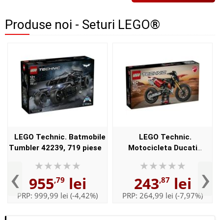
Produse noi - Seturi LEGO®
LEGO Technic. Batmobile
LEGO Technic.
Tumbler 42239, 719 piese
Motocicleta Ducati
Desmo450 MX versiunea de
‹
›
uzina 42238, 457 piese
955
lei
243
lei
,79
,87
PRP:
999,99 lei
(-4,42%)
PRP:
264,99 lei
(-7,97%)