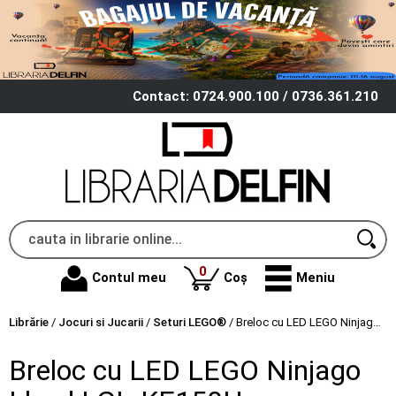
Contact: 0724.900.100 / 0736.361.210
produse
0
Contul meu
Coș
Meniu
Librărie
/
Jocuri si Jucarii
/
Seturi LEGO®
/
Breloc cu LED LEGO Ninjago Lloyd LGL-KE150H
Breloc cu LED LEGO Ninjago