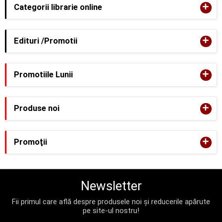
+
Categorii librarie online
+
Edituri /Promotii
+
Promotiile Lunii
+
Produse noi
+
Promoţii
Newsletter
Fii primul care află despre produsele noi și reducerile apărute
pe site-ul nostru!