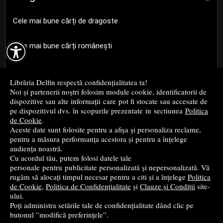
Cele mai bune cărți de dragoste

Cele mai bune cărți românești
Cele mai bune cărți religioase
Librăria Delfin respectă confidențialitatea ta!
Noi și partenerii noștri folosim module cookie, identificatorii de
Cele mai bune cărți de istorie
dispozitive sau alte informații care pot fi stocate sau accesate de
pe dispozitivul dvs. în scopurile prezentate in sectiunea
Politica
de Cookie
.
Top cărți beletristică
Aceste date sunt folosite pentru a afișa și personaliza reclame,
pentru a măsura performanța acestora și pentru a înțelege
...toate știrile
audiența noastră.
Cu acordul tău, putem folosi datele tale
personale pentru publicitate personalizată și nepersonalizată. Vă
© 2004 - 2026
Grup DZC SRL
rugăm să alocați timpul necesar pentru a citi și a înțelege
Politica
de Cookie
,
Politica de Confidențialitate
și
Clauze și Condiții
site-
Magazin online
creat de
Vital Soft
ului.
Poți administra setările tale de confidențialitate dând clic pe
butonul ”modifică preferințele”.
Created in 0.0853 sec