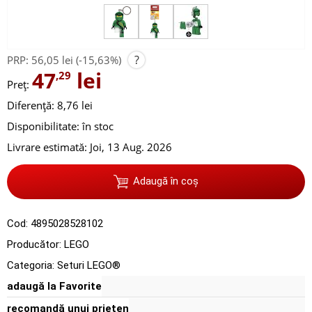
?
PRP:
56,05 lei
(-15,63%)
47
lei
,29
Preț:
Diferență: 8,76 lei
Disponibilitate:
în stoc
Livrare estimată:
Joi, 13 Aug. 2026
Adaugă în coș
Cod:
4895028528102
Producător:
LEGO
Categoria:
Seturi LEGO®
adaugă la Favorite
recomandă unui prieten