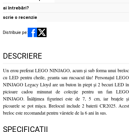
ai întrebări?
scrie o recenzie
Distribuie pe:
DESCRIERE
Un erou preferat LEGO NINJAGO, acum şi sub forma unui breloc
cu LED pentru cheile, geanta sau rucsacul tău! Personajul LEGO
NINJAGO Legacy Lloyd are un buton în piept şi 2 becuri LED în
picioare cadou minunat de colecţie pentru un fan LEGO
NINJAGO. Înălţimea figurinei este de 7, 5 cm, iar braţele şi
picoarele se pot mişca. Brelocul include 2 baterii CR2025. Acest
breloc este recomandat pentru vârstele de la 6 ani în sus.
SPECIFICAȚII