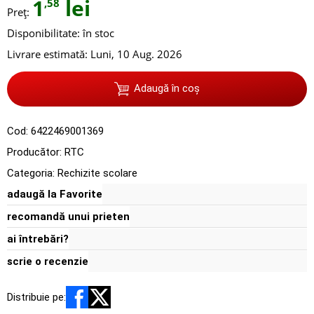
1
lei
,58
Preț:
Disponibilitate:
în stoc
Livrare estimată:
Luni, 10 Aug. 2026
Adaugă în coș
Cod:
6422469001369
Producător:
RTC
Categoria:
Rechizite scolare
adaugă la Favorite
recomandă unui prieten
ai întrebări?
scrie o recenzie
Distribuie pe: