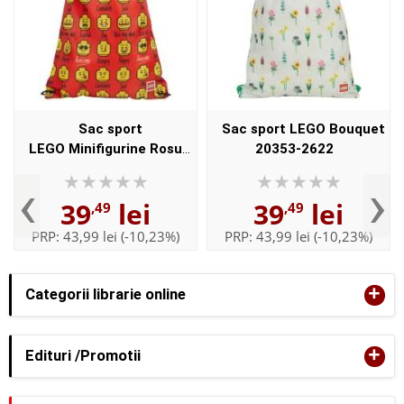
Sac sport
Sac sport LEGO Bouquet
LEGO Minifigurine Rosu
20353-2622
20353-2623
‹
›
39
lei
39
lei
,49
,49
PRP:
43,99 lei
(-10,23%)
PRP:
43,99 lei
(-10,23%)
+
Categorii librarie online
+
Edituri /Promotii