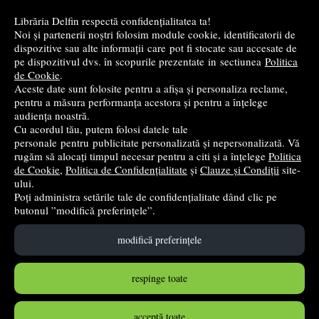
Cele mai bune cărți religioase
Librăria Delfin respectă confidențialitatea ta!
Noi și partenerii noștri folosim module cookie, identificatorii de
Cele mai bune cărți de istorie
dispozitive sau alte informații care pot fi stocate sau accesate de
pe dispozitivul dvs. în scopurile prezentate in sectiunea
Politica
de Cookie
.
Top cărți beletristică
Aceste date sunt folosite pentru a afișa și personaliza reclame,
pentru a măsura performanța acestora și pentru a înțelege
...toate știrile
audiența noastră.
Cu acordul tău, putem folosi datele tale
personale pentru publicitate personalizată și nepersonalizată. Vă
© 2004 - 2026
Grup DZC SRL
rugăm să alocați timpul necesar pentru a citi și a înțelege
Politica
de Cookie
,
Politica de Confidențialitate
și
Clauze și Condiții
site-
Magazin online
creat de
Vital Soft
ului.
Poți administra setările tale de confidențialitate dând clic pe
butonul ”modifică preferințele”.
Created in 0.1029 sec
modifică preferințele
respinge toate
acceptă toate