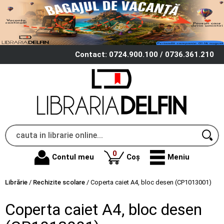
Contact: 0724.900.100 / 0736.361.210
produse
0
Contul meu
Coș
Meniu
Librărie
/
Rechizite scolare
/
Coperta caiet A4, bloc desen (CP1013001)
Coperta caiet A4, bloc desen