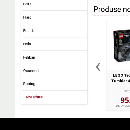
Leitz
Produse noi
Flaro
Post-it
Noki
‹
Pelikan
Qconnect
LEGO Tec
Tumbler 42
Rotring
95
...alte edituri
PRP:
999