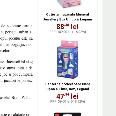
Cutiuta muzicala Musical
Jewellery Box Unicorn Legami
88
lei
,38
 de societate care a
 si peisajul urban al
PRP:
109,00 lei
(-18,92%)
copul jocului este sa
el mai bogat jucator.
rselor.
e. Jucatorii isi aleg
te o suma initiala de
de joc si pot cumpara
i jucatori le platesc
Lanterna proiectoare Once
Upon a Time, Roz, Legami
47
lei
,84
stelul Bran, Palatul
PRP:
59,00 lei
(-18,92%)
ste o calatorie prin