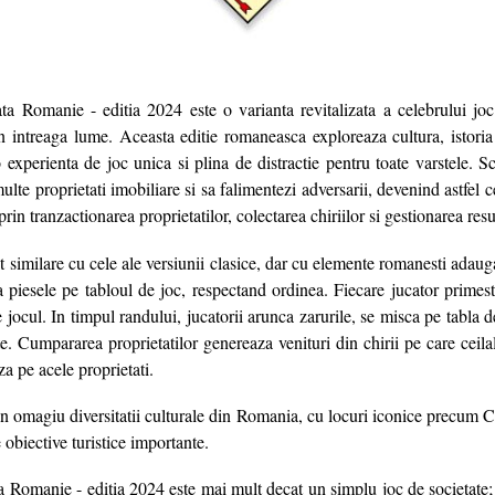
 Romanie - editia 2024 este o varianta revitalizata a celebrului joc
in intreaga lume. Aceasta editie romaneasca exploreaza cultura, istoria
experienta de joc unica si plina de distractie pentru toate varstele. S
lte proprietati imobiliare si sa falimentezi adversarii, devenind astfel c
rin tranzactionarea proprietatilor, colectarea chiriilor si gestionarea resu
t similare cu cele ale versiunii clasice, dar cu elemente romanesti adaugat
za piesele pe tabloul de joc, respectand ordinea. Fiecare jucator primes
 jocul. In timpul randului, jucatorii arunca zarurile, se misca pe tabla 
te. Cumpararea proprietatilor genereaza venituri din chirii pe care ceilalt
za pe acele proprietati.
n omagiu diversitatii culturale din Romania, cu locuri iconice precum Ca
 obiective turistice importante.
omanie - editia 2024 este mai mult decat un simplu joc de societate; e