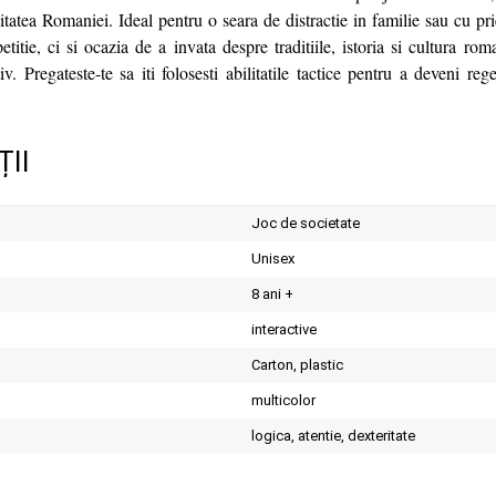
itatea Romaniei. Ideal pentru o seara de distractie in familie sau cu prie
titie, ci si ocazia de a invata despre traditiile, istoria si cultura ro
iv. Pregateste-te sa iti folosesti abilitatile tactice pentru a deveni reg
ȚII
Joc de societate
Unisex
8 ani +
interactive
Carton, plastic
multicolor
logica, atentie, dexteritate