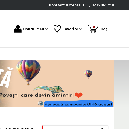
Contact: 0724.900.100 / 0736.361.210
produse
0
Contul meu
Favorite
Coș