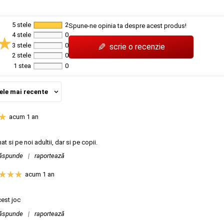
5 stele
2
Spune-ne opinia ta despre acest produs!
4 stele
0
✎
3 stele
0
scrie o recenzie
2 stele
0
1 stea
0
ele mai recente
acum 1 an
nat si pe noi adultii, dar si pe copii.
ăspunde
|
raportează
acum 1 an
cest joc
ăspunde
|
raportează