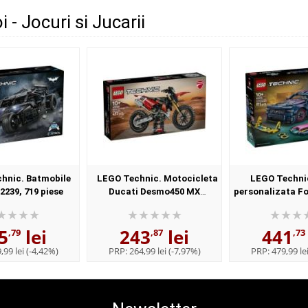
 - Jocuri si Jucarii
hnic. Batmobile
LEGO Technic. Motocicleta
LEGO Techni
239, 719 piese
Ducati Desmo450 MX
personalizata F
versiunea de uzina 42238, 457
GT 42236, 97
piese
5
lei
243
lei
441
,79
,87
,73
,99 lei
(-4,42%)
PRP:
264,99 lei
(-7,97%)
PRP:
479,99 le