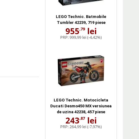
LEGO Technic. Batmobile
Tumbler 42239, 719 piese
955
lei
,79
PRP:
999,99 lei
(-4,42%)
LEGO Technic. Motocicleta
Ducati Desmo450 MX versiunea
de uzina 42238, 457 piese
243
lei
,87
PRP:
264,99 lei
(-7,97%)