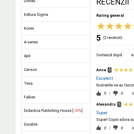
RECENZII
Donau
Editura Sigma
Rating general
Kores
5
(2 recenzii)
A-series
Sortează după
c
Apli
Canson
Anca
5
Excelent
Tesa
Ilustratiile ne-au fasci
0
|
0
r
Falken
Alexandru
5
Didactica Publishing House [
-30%
]
Super
Super! Copiii adora a
Durable
0
|
0
r