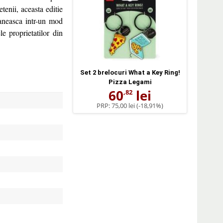
tenii, aceasta editie
maneasca intr-un mod
ele proprietatilor din
Set 2 brelocuri What a Key Ring!
Pizza Legami
60
lei
,82
PRP:
75,00 lei
(-18,91%)