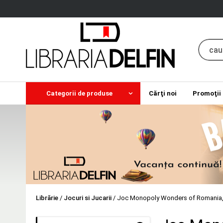
Categorii de produse
Cărţi noi
Promoţii
Librărie
/
Jocuri si Jucarii
/
Joc Monopoly Wonders of Romania,