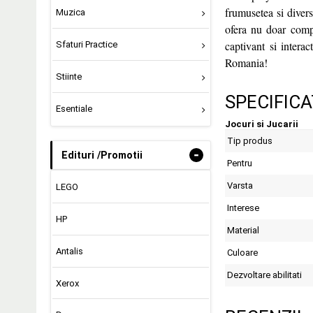
frumusetea si divers
Muzica
ofera nu doar compe
captivant si interact
Sfaturi Practice
Romania!
Stiinte
SPECIFICA
Esentiale
Jocuri si Jucarii
Tip produs
-
Edituri /Promotii
Pentru
Varsta
LEGO
Interese
HP
Material
Antalis
Culoare
Dezvoltare abilitati
Xerox