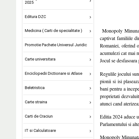
2025
Editura DZC
Monopoly Minunata
Medicina ( Carti de specialitate )
captivat familiile d
Romaniei, oferind o 
Promotie Pachete Universul Juridic
acumulezi cat mai mu
Carte universitara
Jocul se desfasoara p
Regulile jocului sun
Enciclopedii Dictionare si Atlase
pionii si isi plasea
bani pentru a incepe
Beletristica
proprietati dezvalui
Carte straina
atunci cand aterizea
Editia 2024 aduce u
Carti de Craciun
Parlamentului si alte
IT si Calculatoare
Monopoly Minunata R