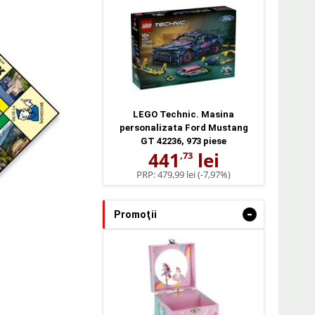
LEGO Technic. Masina
personalizata Ford Mustang
GT 42236, 973 piese
441
lei
,73
PRP:
479,99 lei
(-7,97%)
-
Promoţii