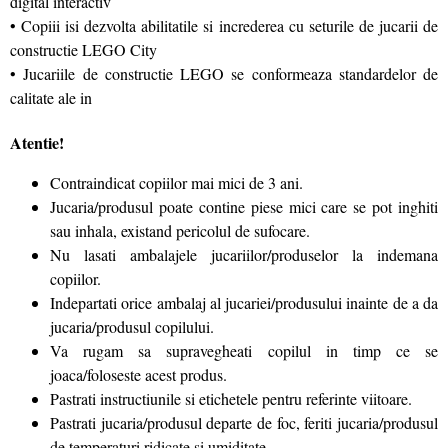
digital interactiv
• Copiii isi dezvolta abilitatile si increderea cu seturile de jucarii de
constructie LEGO City
• Jucariile de constructie LEGO se conformeaza standardelor de
calitate ale in
Atentie!
Contraindicat copiilor mai mici de 3 ani.
Jucaria/produsul poate contine piese mici care se pot inghiti
sau inhala, existand pericolul de sufocare.
Nu lasati ambalajele jucariilor/produselor la indemana
copiilor.
Indepartati orice ambalaj al jucariei/produsului inainte de a da
jucaria/produsul copilului.
Va rugam sa supravegheati copilul in timp ce se
joaca/foloseste acest produs.
Pastrati instructiunile si etichetele pentru referinte viitoare.
Pastrati jucaria/produsul departe de foc, feriti jucaria/produsul
de temperaturi ridicate si umiditate.