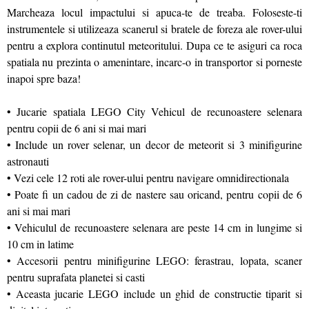
Marcheaza locul impactului si apuca-te de treaba. Foloseste-ti
instrumentele si utilizeaza scanerul si bratele de foreza ale rover-ului
pentru a explora continutul meteoritului. Dupa ce te asiguri ca roca
spatiala nu prezinta o amenintare, incarc-o in transportor si porneste
inapoi spre baza!
• Jucarie spatiala LEGO City Vehicul de recunoastere selenara
pentru copii de 6 ani si mai mari
• Include un rover selenar, un decor de meteorit si 3 minifigurine
astronauti
• Vezi cele 12 roti ale rover-ului pentru navigare omnidirectionala
• Poate fi un cadou de zi de nastere sau oricand, pentru copii de 6
ani si mai mari
• Vehiculul de recunoastere selenara are peste 14 cm in lungime si
10 cm in latime
• Accesorii pentru minifigurine LEGO: ferastrau, lopata, scaner
pentru suprafata planetei si casti
• Aceasta jucarie LEGO include un ghid de constructie tiparit si