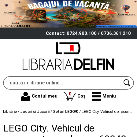
Contact: 0724.900.100 / 0736.361.210
produse
0
Contul meu
Coș
Meniu
Librărie
/
Jocuri si Jucarii
/
Seturi LEGO®
/
LEGO City. Vehicul de recunoastere selenara 60348, 275 de piese
LEGO City. Vehicul de