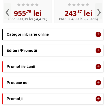
Desmo450 MX versiunea de
‹
›
uzina 42238, 457 piese
955
lei
243
lei
,79
,87
PRP:
999,99 lei
(-4,42%)
PRP:
264,99 lei
(-7,97%)
+
Categorii librarie online
+
Edituri /Promotii
+
Promotiile Lunii
+
Produse noi
+
Promoţii