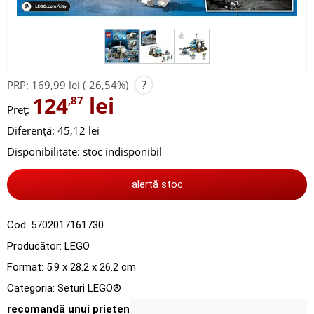
?
PRP:
169,99 lei
(-26,54%)
124
lei
,87
Preț:
Diferență: 45,12 lei
Disponibilitate:
stoc indisponibil
alertă stoc
Cod:
5702017161730
Producător:
LEGO
Format: 5.9 x 28.2 x 26.2 cm
Categoria:
Seturi LEGO®
recomandă unui prieten