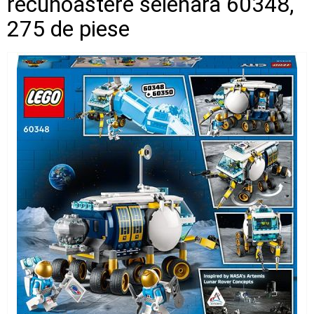
recunoastere selenara 60348,
275 de piese