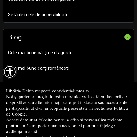
Setările mele de accesibilitate
Blog
-
Cele mai bune cărți de dragoste

Cele mai bune cărți românești
Cele mai bune cărți religioase
Librăria Delfin respectă confidențialitatea ta!
Noi și partenerii noștri folosim module cookie, identificatorii de
Cele mai bune cărți de istorie
dispozitive sau alte informații care pot fi stocate sau accesate de
pe dispozitivul dvs. în scopurile prezentate in sectiunea
Politica
de Cookie
.
Top cărți beletristică
Aceste date sunt folosite pentru a afișa și personaliza reclame,
pentru a măsura performanța acestora și pentru a înțelege
...toate știrile
audiența noastră.