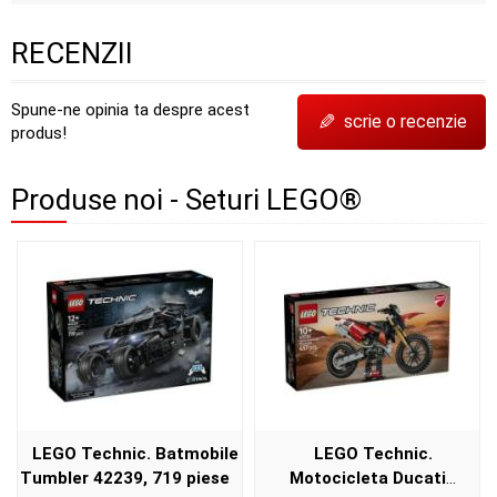
RECENZII
Spune-ne opinia ta despre acest
✎
scrie o recenzie
produs!
Produse noi - Seturi LEGO®
LEGO Technic. Batmobile
LEGO Technic.
Tumbler 42239, 719 piese
Motocicleta Ducati