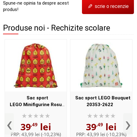
Spune-ne opinia ta despre acest
✎
scrie o recenzie
produs!
Produse noi - Rechizite scolare
Sac sport
Sac sport LEGO Bouquet
LEGO Minifigurine Rosu
20353-2622
20353-2623
‹
›
39
lei
39
lei
,49
,49
PRP:
43,99 lei
(-10,23%)
PRP:
43,99 lei
(-10,23%)