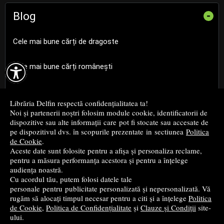
Blog
-
Cele mai bune cărți de dragoste

Cele mai bune cărți românești
Cele mai bune cărți religioase
Librăria Delfin respectă confidențialitatea ta!
Noi și partenerii noștri folosim module cookie, identificatorii de
Cele mai bune cărți de istorie
dispozitive sau alte informații care pot fi stocate sau accesate de
pe dispozitivul dvs. în scopurile prezentate in sectiunea
Politica
de Cookie
.
Top cărți beletristică
Aceste date sunt folosite pentru a afișa și personaliza reclame,
pentru a măsura performanța acestora și pentru a înțelege
...toate știrile
audiența noastră.
Cu acordul tău, putem folosi datele tale
personale pentru publicitate personalizată și nepersonalizată. Vă
© 2004 - 2026
Grup DZC SRL
rugăm să alocați timpul necesar pentru a citi și a înțelege
Politica
de Cookie
,
Politica de Confidențialitate
și
Clauze și Condiții
site-
Magazin online
creat de
Vital Soft
ului.