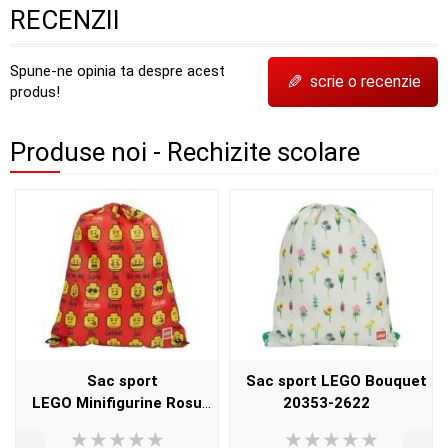
RECENZII
Spune-ne opinia ta despre acest
✎
scrie o recenzie
produs!
Produse noi - Rechizite scolare
Sac sport
Sac sport LEGO Bouquet
LEGO Minifigurine Rosu
20353-2622
20353-2623