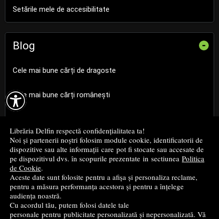
Setările mele de accesibilitate
Blog
-
Cele mai bune cărți de dragoste

Cele mai bune cărți românești
Cele mai bune cărți religioase
Librăria Delfin respectă confidențialitatea ta!
Noi și partenerii noștri folosim module cookie, identificatorii de
Cele mai bune cărți de istorie
dispozitive sau alte informații care pot fi stocate sau accesate de
pe dispozitivul dvs. în scopurile prezentate in sectiunea
Politica
de Cookie
.
Top cărți beletristică
Aceste date sunt folosite pentru a afișa și personaliza reclame,
pentru a măsura performanța acestora și pentru a înțelege
...toate știrile
audiența noastră.
Cu acordul tău, putem folosi datele tale
personale pentru publicitate personalizată și nepersonalizată. Vă