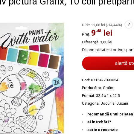
v pictura Grafix, 10 coli pretipari
?
PRP:
11,08 lei
(-14,44%)
9
lei
,48
Preț:
Diferență: 1,60 lei
Disponibilitate:
stoc indisponi
alertă s
Cod:
8715427090054
Producător:
Grafix
Format: 32.4 x 1 x 22.5
Categoria:
Jocuri si Jucarii
recomandă unui prieten
ai întrebări?
scrie o recenzie