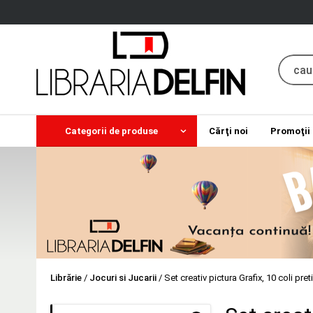
Categorii de produse
Cărţi noi
Promoţii
Librărie
/
Jocuri si Jucarii
/
Set creativ pictura Grafix, 10 coli pret