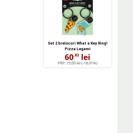
Set 2 brelocuri What a Key Ring!
Pizza Legami
60
lei
,82
PRP:
75,00 lei
(-18,91%)