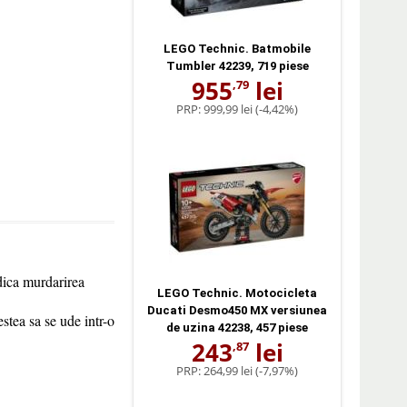
LEGO Technic. Batmobile
Tumbler 42239, 719 piese
955
lei
,79
PRP:
999,99 lei
(-4,42%)
edica murdarirea
LEGO Technic. Motocicleta
Ducati Desmo450 MX versiunea
stea sa se ude intr-o
de uzina 42238, 457 piese
243
lei
,87
PRP:
264,99 lei
(-7,97%)