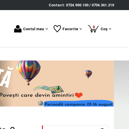
Contact: 0724.900.100 / 0736.361.210
produse
0
Contul meu
Favorite
Coș