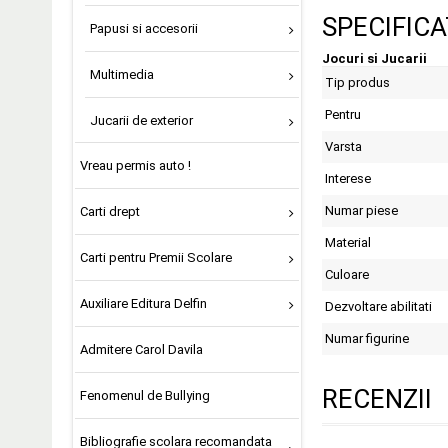
SPECIFICA
Papusi si accesorii
Jocuri si Jucarii
Multimedia
Tip produs
Pentru
Jucarii de exterior
Varsta
Vreau permis auto !
Interese
Numar piese
Carti drept
Material
Carti pentru Premii Scolare
Culoare
Auxiliare Editura Delfin
Dezvoltare abilitati
Numar figurine
Admitere Carol Davila
RECENZII
Fenomenul de Bullying
Bibliografie scolara recomandata