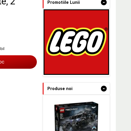
te, 2
-
Promotiile Lunii
bil
toc
-
Produse noi