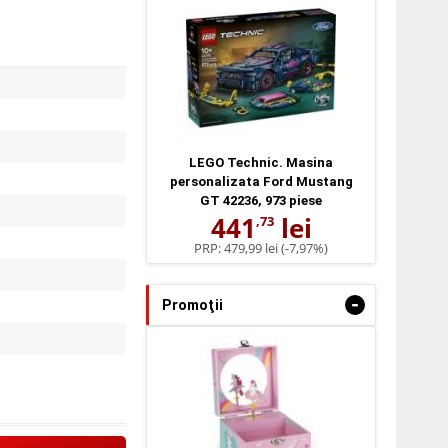
LEGO Technic. Masina
personalizata Ford Mustang
GT 42236, 973 piese
441
lei
,73
PRP:
479,99 lei
(-7,97%)
-
Promoţii