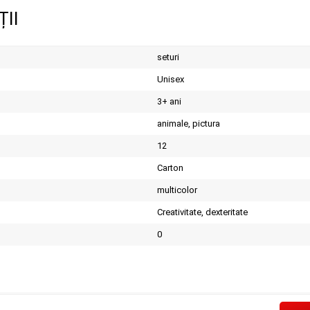
ȚII
seturi
Unisex
3+ ani
animale, pictura
12
Carton
multicolor
Creativitate, dexteritate
0