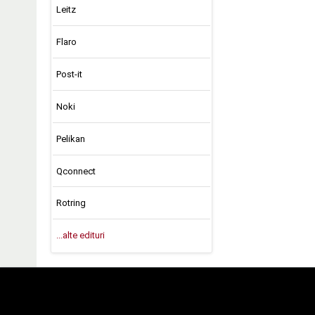
Leitz
Flaro
Post-it
Noki
Pelikan
Qconnect
Rotring
...alte edituri