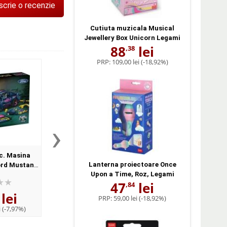
scrie o recenzie
Cutiuta muzicala Musical
Jewellery Box Unicorn Legami
88
lei
,38
PRP:
109,00 lei
(-18,92%)
›
c. Masina
LEGO Technic. Masina
LEGO Technic. Masin
Lanterna proiectoare Once
ord Mustang
Ferrari 488 PISTA 42235, 882
Dodge Viper GTS-R 422
Upon a Time, Roz, Legami
3 piese
piese
piese
47
lei
,84
lei
322
lei
322
lei
,10
,10
PRP:
59,00 lei
(-18,92%)
i
(-7,97%)
PRP:
349,99 lei
(-7,97%)
PRP:
349,99 lei
(-7,9