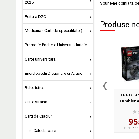
2025
Spune-ne opinia ta d
Editura DZC
Produse noi
Medicina ( Carti de specialitate )
Promotie Pachete Universul Juridic
Carte universitara
Enciclopedii Dictionare si Atlase
‹
Beletristica
LEGO Tec
Tumbler 42
Carte straina
Carti de Craciun
95
PRP:
999
IT si Calculatoare