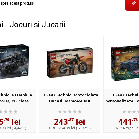
✎
espre acest produs!
 - Jocuri si Jucarii
hnic. Batmobile
LEGO Technic. Motocicleta
LEGO Techni
239, 719 piese
Ducati Desmo450 MX
personalizata F
versiunea de uzina 42238, 457
GT 42236, 97
piese
5
lei
243
lei
441
,79
,87
,73
,99 lei
(-4,42%)
PRP:
264,99 lei
(-7,97%)
PRP:
479,99 le