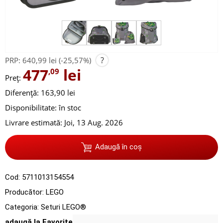
?
PRP:
640,99 lei
(-25,57%)
477
lei
,09
Preț:
Diferență: 163,90 lei
Disponibilitate:
în stoc
Livrare estimată:
Joi, 13 Aug. 2026
Adaugă în coș
Cod:
5711013154554
Producător:
LEGO
Categoria:
Seturi LEGO®
adaugă la Favorite