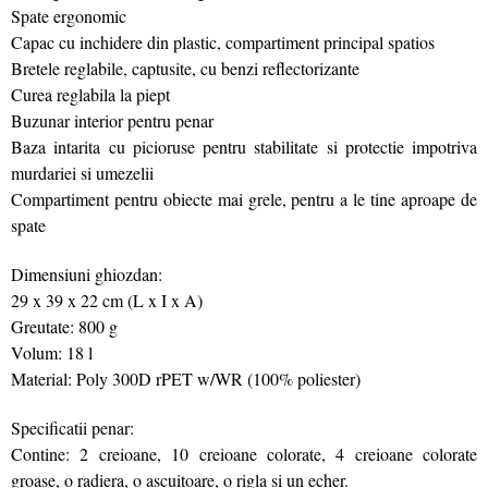
Spate ergonomic
Capac cu inchidere din plastic, compartiment principal spatios
Bretele reglabile, captusite, cu benzi reflectorizante
Curea reglabila la piept
Buzunar interior pentru penar
Baza intarita cu picioruse pentru stabilitate si protectie impotriva
murdariei si umezelii
Compartiment pentru obiecte mai grele, pentru a le tine aproape de
spate
Dimensiuni ghiozdan:
29 x 39 x 22 cm (L x I x A)
Greutate: 800 g
Volum: 18 l
Material: Poly 300D rPET w/WR (100% poliester)
Specificatii penar:
Contine: 2 creioane, 10 creioane colorate, 4 creioane colorate
groase, o radiera, o ascuitoare, o rigla si un echer.