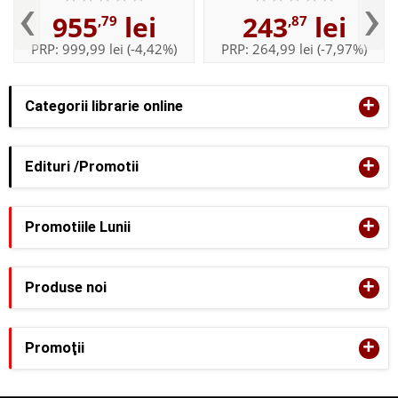
‹
›
uzina 42238, 457 piese
955
lei
243
lei
,79
,87
PRP:
999,99 lei
(-4,42%)
PRP:
264,99 lei
(-7,97%)
+
Categorii librarie online
+
Edituri /Promotii
+
Promotiile Lunii
+
Produse noi
+
Promoţii