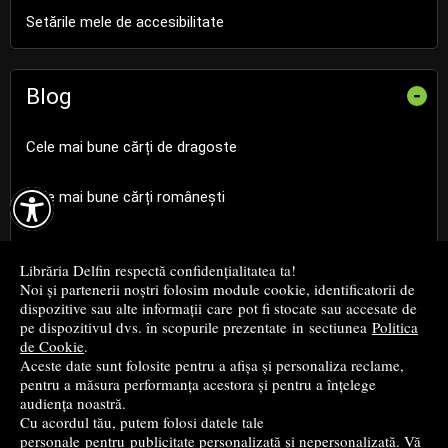
Setările mele de accesibilitate
Blog
-
Cele mai bune cărți de dragoste

Cele mai bune cărți românești
Cele mai bune cărți religioase
Librăria Delfin respectă confidențialitatea ta!
Noi și partenerii noștri folosim module cookie, identificatorii de
Cele mai bune cărți de istorie
dispozitive sau alte informații care pot fi stocate sau accesate de
pe dispozitivul dvs. în scopurile prezentate in sectiunea
Politica
de Cookie
.
Top cărți beletristică
Aceste date sunt folosite pentru a afișa și personaliza reclame,
pentru a măsura performanța acestora și pentru a înțelege
...toate știrile
audiența noastră.
Cu acordul tău, putem folosi datele tale
personale pentru publicitate personalizată și nepersonalizată. Vă