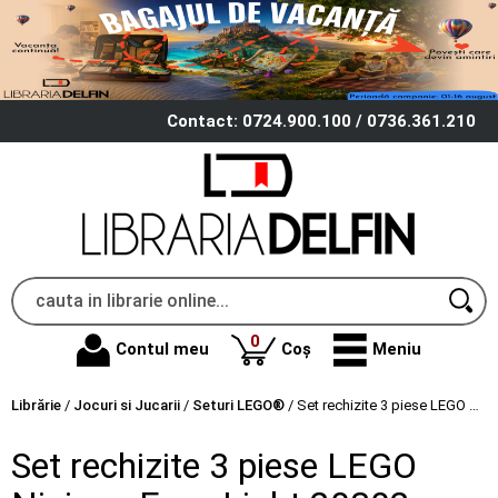
Contact: 0724.900.100 / 0736.361.210
produse
0
Contul meu
Coș
Meniu
Librărie
/
Jocuri si Jucarii
/
Seturi LEGO®
/
Set rechizite 3 piese LEGO Ninjago Easy Light 20302-2501
Set rechizite 3 piese LEGO