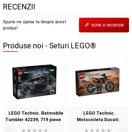
RECENZII
Spune-ne opinia ta despre acest
✎
scrie o recenzie
produs!
Produse noi - Seturi LEGO®
LEGO Technic. Batmobile
LEGO Technic.
Tumbler 42239, 719 piese
Motocicleta Ducati
Desmo450 MX versiunea de