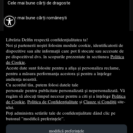
Cele mai bune cărți de dragoste

Cele mai bune cărți românești
Cele mai bune cărți religioase
Librăria Delfin respectă confidențialitatea ta!
Noi și partenerii noștri folosim module cookie, identificatorii de
Cele mai bune cărți de istorie
dispozitive sau alte informații care pot fi stocate sau accesate de
pe dispozitivul dvs. în scopurile prezentate in sectiunea
Politica
de Cookie
.
Top cărți beletristică
Aceste date sunt folosite pentru a afișa și personaliza reclame,
pentru a măsura performanța acestora și pentru a înțelege
...toate știrile
audiența noastră.
Cu acordul tău, putem folosi datele tale
personale pentru publicitate personalizată și nepersonalizată. Vă
© 2004 - 2026
Grup DZC SRL
rugăm să alocați timpul necesar pentru a citi și a înțelege
Politica
de Cookie
,
Politica de Confidențialitate
și
Clauze și Condiții
site-
Magazin online
creat de
Vital Soft
ului.
Poți administra setările tale de confidențialitate dând clic pe
butonul ”modifică preferințele”.
Created in 0.0963 sec
modifică preferințele