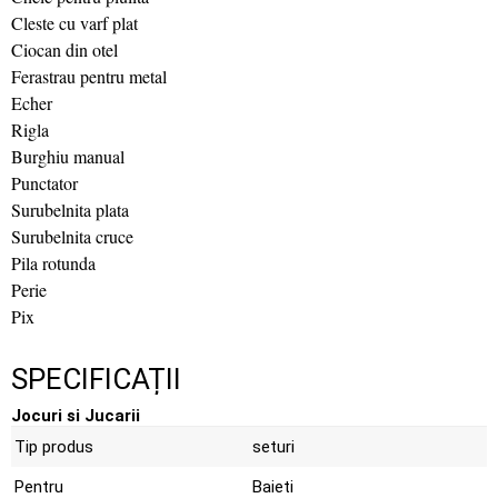
Cleste cu varf plat
Ciocan din otel
Ferastrau pentru metal
Echer
Rigla
Burghiu manual
Punctator
Surubelnita plata
Surubelnita cruce
Pila rotunda
Perie
Pix
SPECIFICAȚII
Jocuri si Jucarii
Tip produs
seturi
Pentru
Baieti