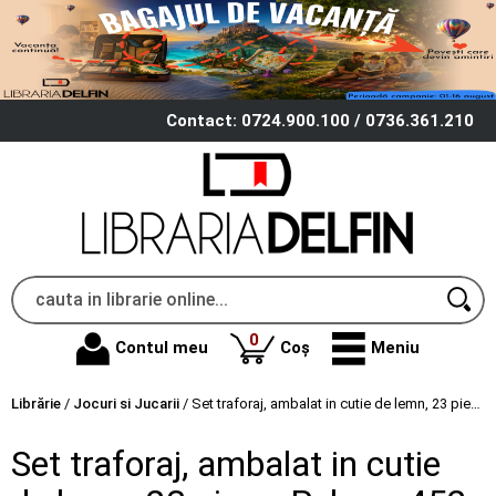
Contact: 0724.900.100 / 0736.361.210
produse
0
Contul meu
Coș
Meniu
Librărie
/
Jocuri si Jucarii
/
Set traforaj, ambalat in cutie de lemn, 23 piese, Pebaro 452
Set traforaj, ambalat in cutie