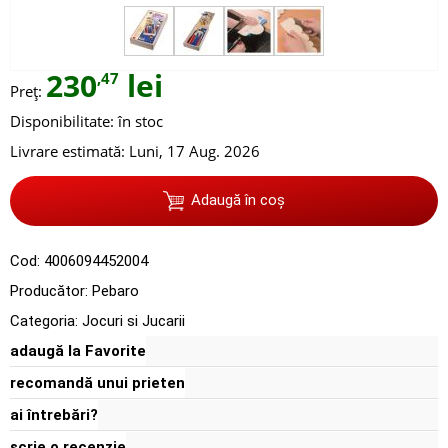
230
lei
,47
Preț:
Disponibilitate:
în stoc
Livrare estimată:
Luni, 17 Aug. 2026
Adaugă în coș
Cod:
4006094452004
Producător:
Pebaro
Categoria:
Jocuri si Jucarii
adaugă la Favorite
recomandă unui prieten
ai întrebări?
scrie o recenzie