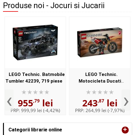
Produse noi - Jocuri si Jucarii
LEGO Technic. Batmobile
LEGO Technic.
Tumbler 42239, 719 piese
Motocicleta Ducati
Desmo450 MX versiunea de
‹
›
uzina 42238, 457 piese
955
lei
243
lei
,79
,87
PRP:
999,99 lei
(-4,42%)
PRP:
264,99 lei
(-7,97%)
+
Categorii librarie online