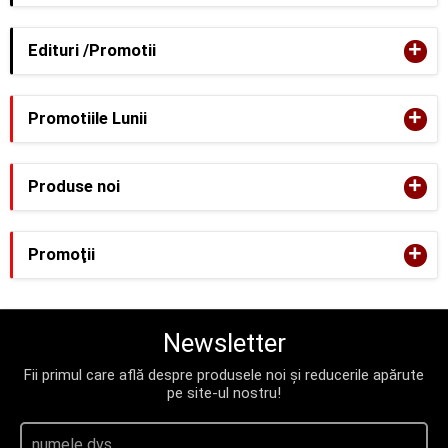
+
Edituri /Promotii
+
Promotiile Lunii
+
Produse noi
+
Promoţii
Newsletter
Fii primul care află despre produsele noi și reducerile apărute
pe site-ul nostru!