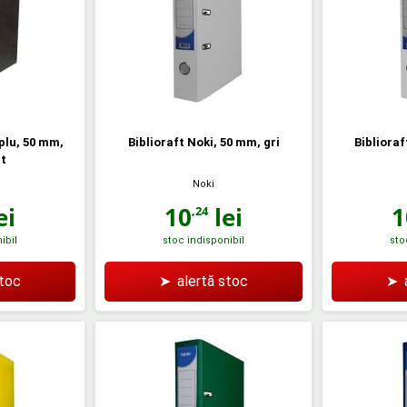
plu, 50 mm,
Biblioraft Noki, 50 mm, gri
Biblioraf
t
Noki
ei
10
lei
1
,24
ibil
stoc indisponibil
sto
stoc
➤
alertă stoc
➤