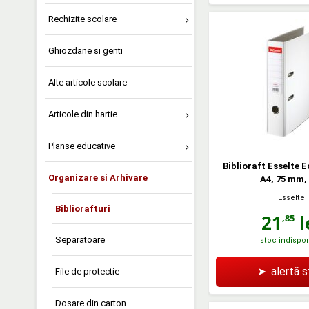
Rechizite scolare
Ghiozdane si genti
Alte articole scolare
Articole din hartie
Planse educative
Biblioraft Esselte 
Organizare si Arhivare
A4, 75 mm, 
Esselte
Bibliorafturi
21
l
,85
Separatoare
stoc indispon
➤
alertă 
File de protectie
Dosare din carton