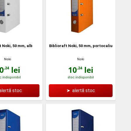
t Noki, 50 mm, alb
Biblioraft Noki, 50 mm, portocaliu
Noki
Noki
0
lei
10
lei
,24
,24
c indisponibil
stoc indisponibil
alertă stoc
➤
alertă stoc