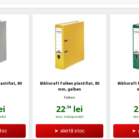
astifiat, 80
Biblioraft Falken plastifiat, 80
Biblioraft 
mm, galben
Falken
ei
22
lei
2
,34
ibil
stoc indisponibil
sto
stoc
➤
alertă stoc
➤