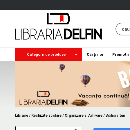
Categorii de produse
Cărţi noi
Promoţii
Librărie
/
Rechizite scolare
/
Organizare si Arhivare
/
Bibliorafturi