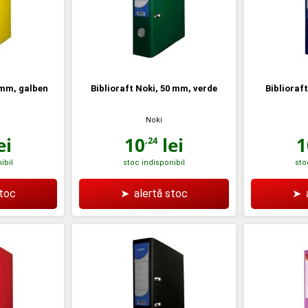
 mm, galben
Biblioraft Noki, 50 mm, verde
Biblioraf
Noki
ei
10
lei
1
,24
ibil
stoc indisponibil
sto
stoc
➤
alertă stoc
➤