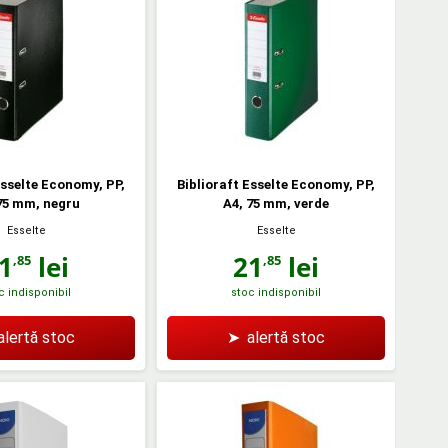
Esselte Economy, PP,
Biblioraft Esselte Economy, PP,
75 mm, negru
A4, 75 mm, verde
Esselte
Esselte
1
lei
21
lei
,85
,85
c indisponibil
stoc indisponibil
alertă stoc
➤
alertă stoc