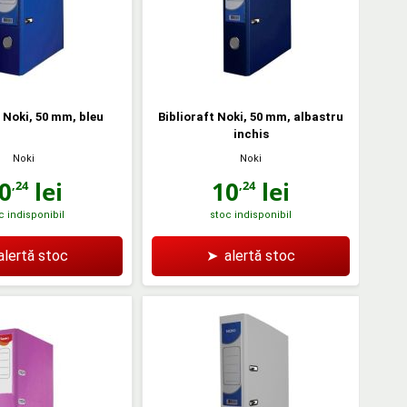
t Noki, 50 mm, bleu
Biblioraft Noki, 50 mm, albastru
inchis
Noki
Noki
0
lei
10
lei
,24
,24
c indisponibil
stoc indisponibil
alertă stoc
➤
alertă stoc