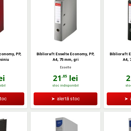
Economy, PP,
Biblioraft Esselte Economy, PP,
Biblioraft 
siniu
A4, 75 mm, gri
A4, 
Esselte
ei
21
lei
2
,85
ibil
stoc indisponibil
sto
stoc
➤
alertă stoc
➤