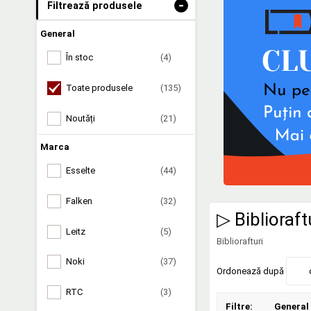
-
Filtrează produsele
General
În stoc
(4)
Toate produsele
(135)
Noutăți
(21)
Marca
Esselte
(44)
Falken
(32)
▷ Biblioraft
Leitz
(5)
Bibliorafturi
Noki
(37)
Ordonează după
RTC
(3)
Filtre:
General