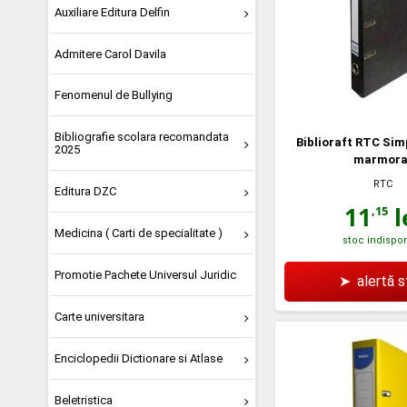
Auxiliare Editura Delfin
Admitere Carol Davila
Fenomenul de Bullying
Bibliografie scolara recomandata
Biblioraft RTC Sim
2025
marmora
RTC
Editura DZC
11
l
,15
Medicina ( Carti de specialitate )
stoc indispon
Promotie Pachete Universul Juridic
➤
alertă 
Carte universitara
Enciclopedii Dictionare si Atlase
Beletristica