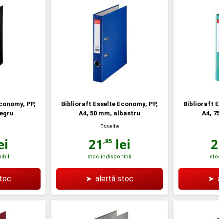
Economy, PP,
Biblioraft Esselte Economy, PP,
Biblioraft 
negru
A4, 50 mm, albastru
A4, 7
Esselte
ei
21
lei
2
,85
ibil
stoc indisponibil
sto
stoc
➤
alertă stoc
➤