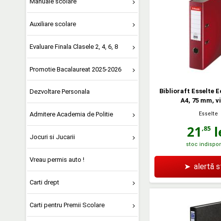
Manuale scolare
Auxiliare scolare
Evaluare Finala Clasele 2, 4, 6, 8
Promotie Bacalaureat 2025-2026
Biblioraft Esselte 
Dezvoltare Personala
A4, 75 mm, vi
Esselte
Admitere Academia de Politie
21
l
,85
Jocuri si Jucarii
stoc indispon
Vreau permis auto !
➤
alertă 
Carti drept
Carti pentru Premii Scolare