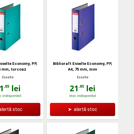
Esselte Economy, PP,
Biblioraft Esselte Economy, PP,
5 mm, turcoaz
A4, 75 mm, mov
Esselte
Esselte
1
lei
21
lei
,85
,85
c indisponibil
stoc indisponibil
alertă stoc
➤
alertă stoc