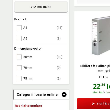
vezi mai multe
Format
A4
(18)
A5
(3)
Dimensiune cotor
50mm
(10)
Biblioraft Falken pl
70mm
(9)
mm, gri
Falken
75mm
(2)
22
l
,34
stoc indispon
-
Categorii librarie online
➤
alertă 
Rechizite scolare