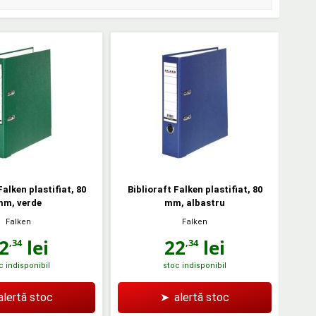
Falken plastifiat, 80
Biblioraft Falken plastifiat, 80
mm, verde
mm, albastru
Falken
Falken
2
lei
22
lei
,34
,34
c indisponibil
stoc indisponibil
alertă stoc
➤
alertă stoc