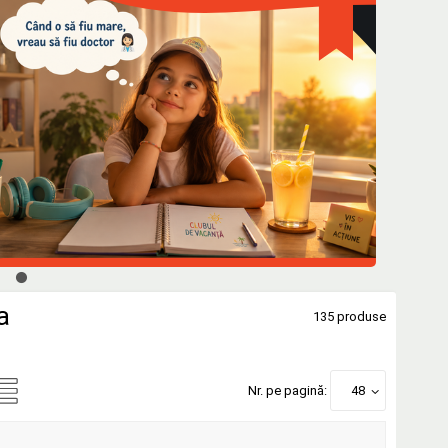
a
135 produse
Nr. pe pagină:
48