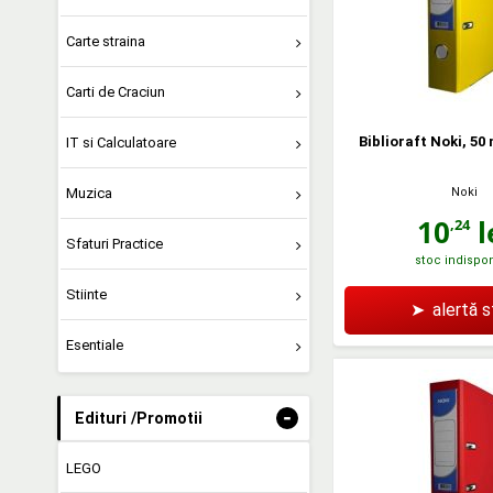
Carte straina
Carti de Craciun
Biblioraft Noki, 50
IT si Calculatoare
Noki
Muzica
10
l
,24
Sfaturi Practice
stoc indispon
Stiinte
➤
alertă 
Esentiale
-
Edituri /Promotii
LEGO