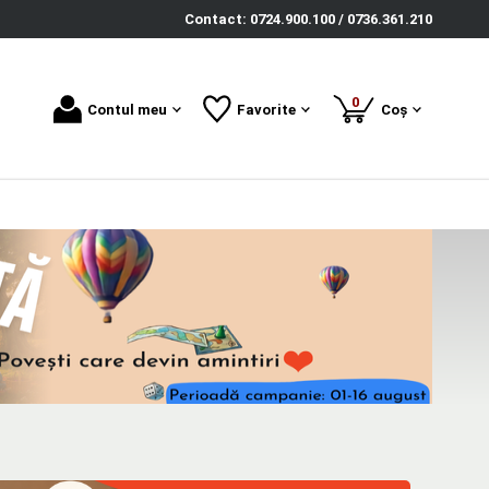
Contact: 0724.900.100 / 0736.361.210
produse
0
Contul meu
Favorite
Coș