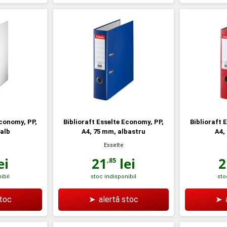
Economy, PP,
Biblioraft Esselte Economy, PP,
Biblioraft 
alb
A4, 75 mm, albastru
A4,
Esselte
ei
21
lei
2
,85
ibil
stoc indisponibil
sto
stoc
➤
alertă stoc
➤