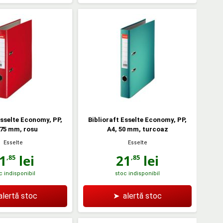
Esselte Economy, PP,
Biblioraft Esselte Economy, PP,
 75 mm, rosu
A4, 50 mm, turcoaz
Esselte
Esselte
1
lei
21
lei
,85
,85
c indisponibil
stoc indisponibil
alertă stoc
➤
alertă stoc