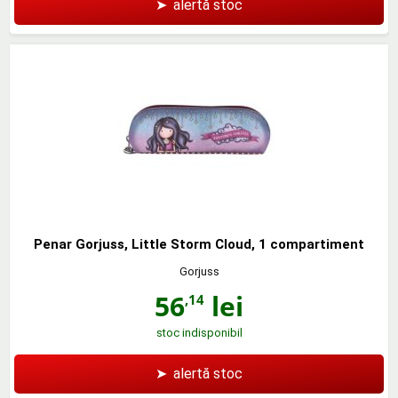
➤
alertă stoc
Penar Gorjuss, Little Storm Cloud, 1 compartiment
Gorjuss
56
lei
,14
stoc indisponibil
➤
alertă stoc