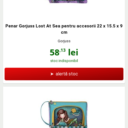
Penar Gorjuss Lost At Sea pentru accesorii 22 x 15.5 x 9
cm
Gorjuss
58
lei
,13
stoc indisponibil
➤
alertă stoc