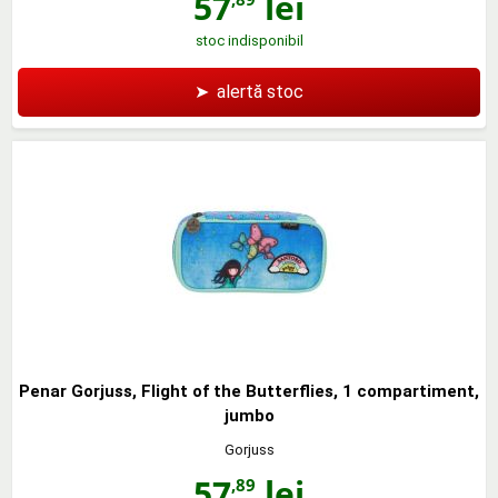
57
lei
stoc indisponibil
➤
alertă stoc
Penar Gorjuss, Flight of the Butterflies, 1 compartiment,
jumbo
Gorjuss
57
lei
,89