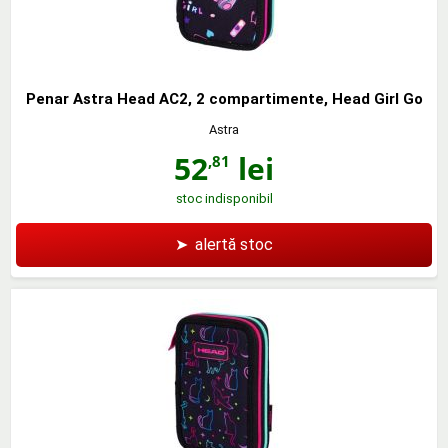
Penar Astra Head AC2, 2 compartimente, Head Girl Go
Astra
52
lei
,81
stoc indisponibil
➤
alertă stoc