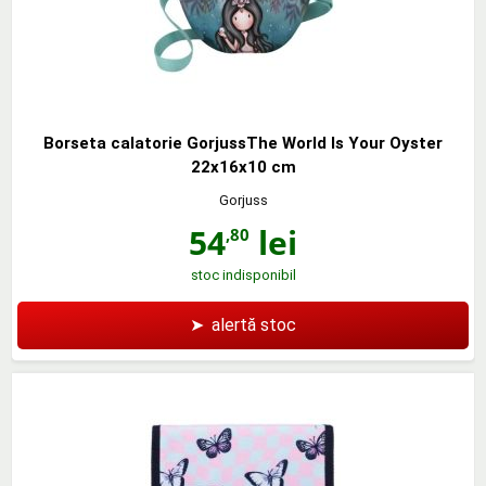
Borseta calatorie GorjussThe World Is Your Oyster
22x16x10 cm
Gorjuss
54
lei
,80
stoc indisponibil
➤
alertă stoc