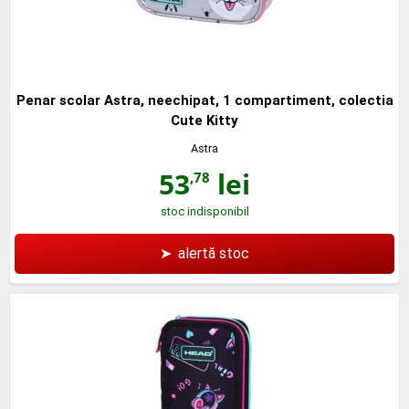
Penar scolar Astra, neechipat, 1 compartiment, colectia
Cute Kitty
Astra
53
lei
,78
stoc indisponibil
➤
alertă stoc