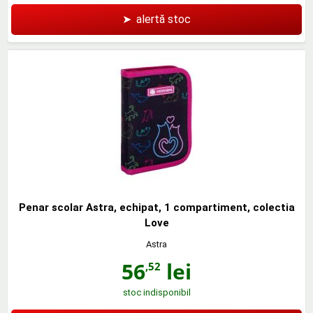
➤
alertă stoc
Penar scolar Astra, echipat, 1 compartiment, colectia
Love
Astra
56
lei
,52
stoc indisponibil