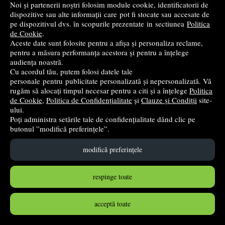
Noi și partenerii noștri folosim module cookie, identificatorii de
Penar PC03 ST Right Dinosaur 1 compartiment, 2
dispozitive sau alte informații care pot fi stocate sau accesate de
clapete
pe dispozitivul dvs. în scopurile prezentate in sectiunea
Politica
de Cookie
.
Majewski
Aceste date sunt folosite pentru a afișa și personaliza reclame,
52
lei
pentru a măsura performanța acestora și pentru a înțelege
,65
audiența noastră.
Cu acordul tău, putem folosi datele tale
stoc indisponibil
personale pentru publicitate personalizată și nepersonalizată. Vă
rugăm să alocați timpul necesar pentru a citi și a înțelege
Politica
➤
alertă stoc
de Cookie
,
Politica de Confidențialitate
și
Clauze și Condiții
site-
ului.
Poți administra setările tale de confidențialitate dând clic pe
butonul ”modifică preferințele”.
modifică preferințele
respinge toate
acceptă toate