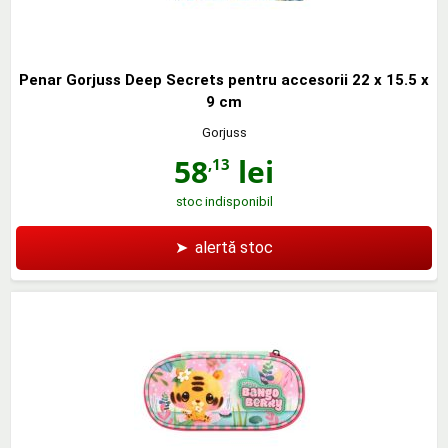
Penar Gorjuss Deep Secrets pentru accesorii 22 x 15.5 x
9 cm
Gorjuss
58
lei
,13
stoc indisponibil
➤
alertă stoc