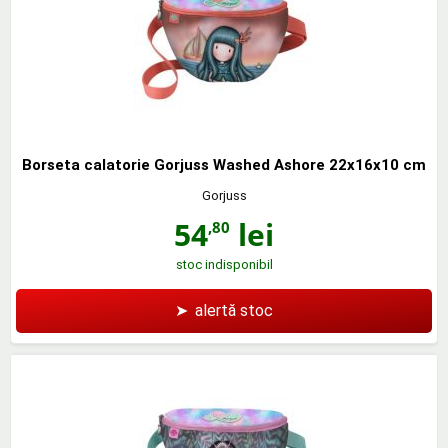
Borseta calatorie Gorjuss Washed Ashore 22x16x10 cm
Gorjuss
54
lei
,80
stoc indisponibil
➤
alertă stoc