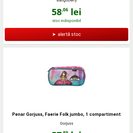
Bangoberry
58
lei
,06
stoc indisponibil
➤
alertă stoc
Penar Gorjuss, Faerie Folk jumbo, 1 compartiment
Gorjuss
,89