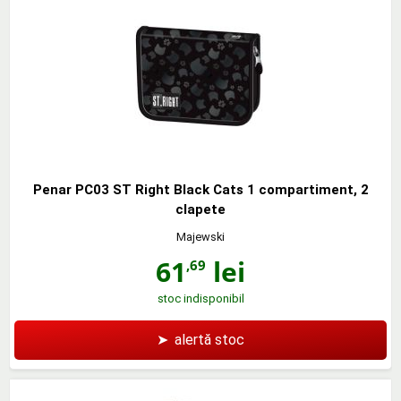
Penar PC03 ST Right Black Cats 1 compartiment, 2
clapete
Majewski
61
lei
,69
stoc indisponibil
➤
alertă stoc