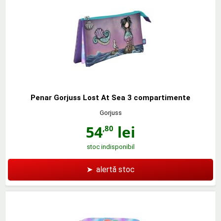
Penar Gorjuss Lost At Sea 3 compartimente
Gorjuss
54
lei
,80
stoc indisponibil
➤
alertă stoc