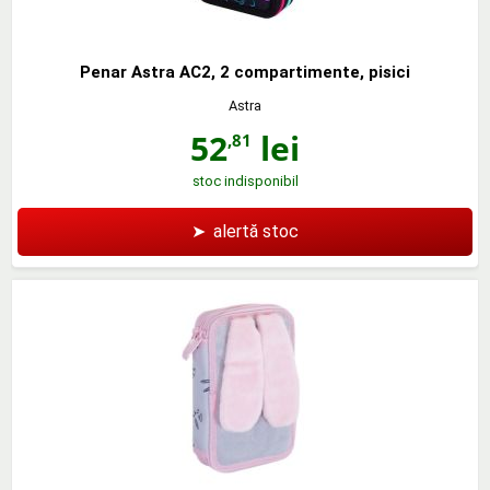
Penar Astra AC2, 2 compartimente, pisici
Astra
52
lei
,81
stoc indisponibil
➤
alertă stoc