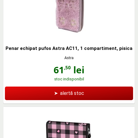
Penar echipat pufos Astra AC11, 1 compartiment, pisica
Astra
61
lei
,50
stoc indisponibil
➤
alertă stoc