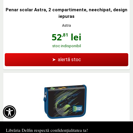
Penar scolar Astra, 2 compartimente, neechipat, design
iepuras
Astra
52
lei
,81
stoc indisponibil
➤
alertă stoc

Librăria Delfin respectă confidențialitatea ta!