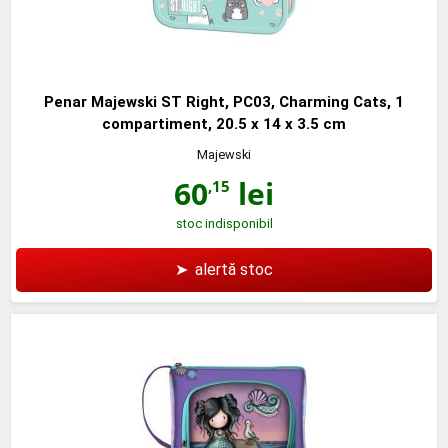
Penar Majewski ST Right, PC03, Charming Cats, 1
compartiment, 20.5 x 14 x 3.5 cm
Majewski
60
lei
,15
stoc indisponibil
➤
alertă stoc