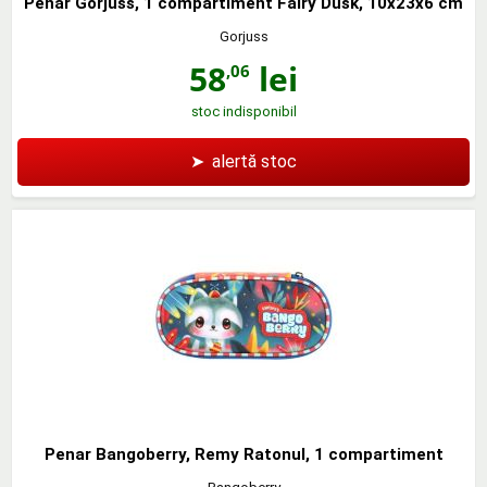
Penar Gorjuss, 1 compartiment Fairy Dusk, 10x23x6 cm
Gorjuss
58
lei
,06
stoc indisponibil
➤
alertă stoc
Penar Bangoberry, Remy Ratonul, 1 compartiment