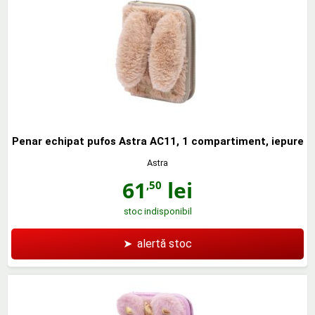
Penar echipat pufos Astra AC11, 1 compartiment, iepure
Astra
61
lei
,50
stoc indisponibil
➤
alertă stoc