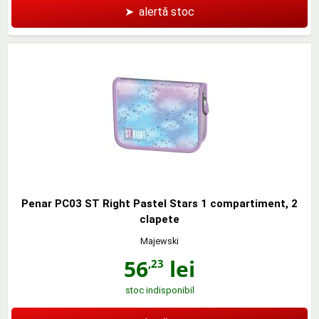
➤
alertă stoc
Penar PC03 ST Right Pastel Stars 1 compartiment, 2
clapete
Majewski
56
lei
,23
stoc indisponibil