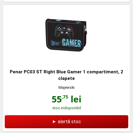
Penar PC03 ST Right Blue Gamer 1 compartiment, 2
clapete
Majewski
55
lei
,75
stoc indisponibil
➤
alertă stoc