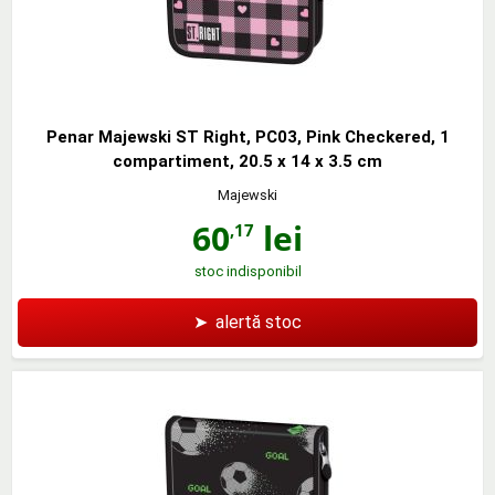
Penar Majewski ST Right, PC03, Pink Checkered, 1
compartiment, 20.5 x 14 x 3.5 cm
Majewski
60
lei
,17
stoc indisponibil
➤
alertă stoc