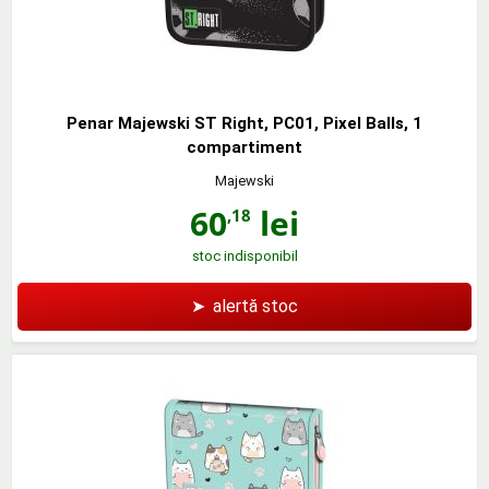
Penar Majewski ST Right, PC01, Pixel Balls, 1
compartiment
Majewski
60
lei
,18
stoc indisponibil
➤
alertă stoc