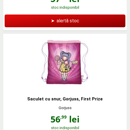
stoc indisponibil
➤
alertă stoc
Saculet cu snur, Gorjuss, First Prize
Gorjuss
56
lei
,99
stoc indisponibil