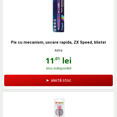
Pix cu mecanism, uscare rapida, ZX Speed, blister
Astra
11
lei
,01
stoc indisponibil
➤
alertă stoc