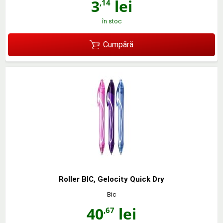
3
lei
,14
în stoc
Cumpără
Roller BIC, Gelocity Quick Dry
Bic
40
lei
,67