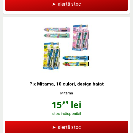
➤
alertă stoc
Pix Mitama, 10 culori, design baiat
Mitama
15
lei
,69
stoc indisponibil
➤
alertă stoc