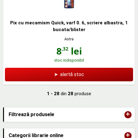
Pix cu mecamism Quick, varf 0. 6, scriere albastra, 1
bucata/blister
Astra
8
lei
,32
stoc indisponibil
➤
alertă stoc
1 - 28
din
28
produse
+
Filtrează produsele
+
Categorii librarie online