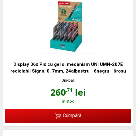
Display 36x Pix cu gel si mecanism UNI UMN-207E
reciclabil Signo, 0. 7mm, 24albastru - 6negru - 6rosu
Uni-ball
260
lei
,71
în stoc
Cumpără