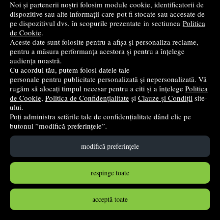
Noi și partenerii noștri folosim module cookie, identificatorii de
dispozitive sau alte informații care pot fi stocate sau accesate de
pe dispozitivul dvs. în scopurile prezentate in sectiunea
Politica
Magazin
-
de Cookie
.
Aceste date sunt folosite pentru a afișa și personaliza reclame,
pentru a măsura performanța acestora și pentru a înțelege
Informații de contact
audiența noastră.
Cu acordul tău, putem folosi datele tale
Formular de retur
personale pentru publicitate personalizată și nepersonalizată. Vă
rugăm să alocați timpul necesar pentru a citi și a înțelege
Politica
de Cookie
,
Politica de Confidențialitate
și
Clauze și Condiții
site-
Cărţi noi
ului.
Poți administra setările tale de confidențialitate dând clic pe
butonul ”modifică preferințele”.
Promoţii
modifică preferințele
Producători
respinge toate
Parteneri
acceptă toate
Top & Setări
-