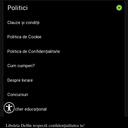
Politici
-
Clauze și condiții
Politica de Cookie
Politica de Confidențialitate
Cum cumperi?
Despre livrare
Concursuri

Voucher educațional
SEAP SICAP
Librăria Delfin respectă confidențialitatea ta!