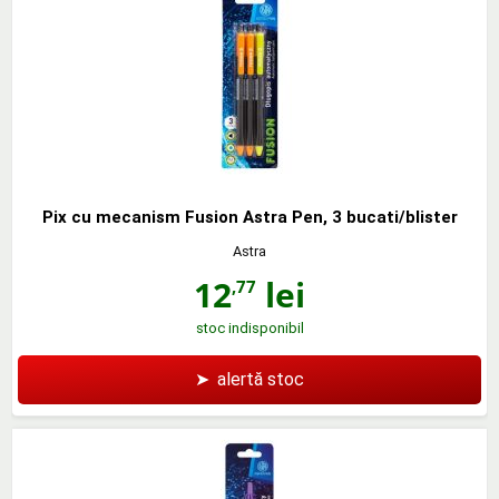
Pix cu mecanism Fusion Astra Pen, 3 bucati/blister
Astra
12
lei
,77
stoc indisponibil
➤
alertă stoc