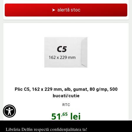
➤
alertă stoc
Plic C5, 162 x 229 mm, alb, gumat, 80 g/mp, 500
bucati/cutie
RTC

51
lei
,65
stoc indisponibil
Librăria Delfin respectă confidențialitatea ta!