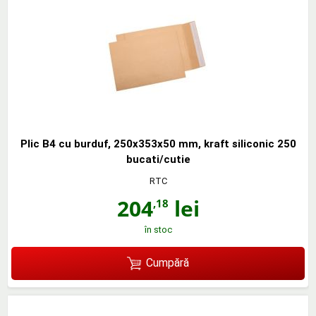
Plic B4 cu burduf, 250x353x50 mm, kraft siliconic 250
bucati/cutie
RTC
204
lei
,18
în stoc
Cumpără