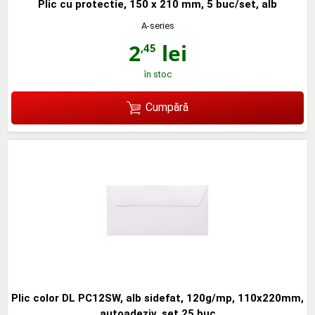
Plic cu protectie, 150 x 210 mm, 5 buc/set, alb
A-series
2
lei
,45
în stoc
Cumpără
Plic color DL PC12SW, alb sidefat, 120g/mp, 110x220mm,
autoadeziv, set 25 buc