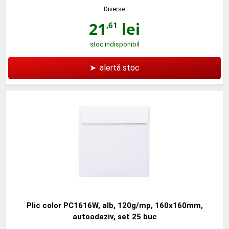
Diverse
21
lei
,61
stoc indisponibil
➤
alertă stoc
Plic color PC1616W, alb, 120g/mp, 160x160mm,
autoadeziv, set 25 buc