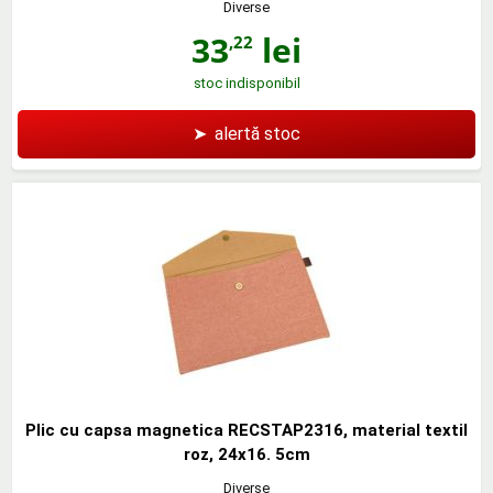
Diverse
33
lei
,22
stoc indisponibil
➤
alertă stoc
Plic cu capsa magnetica RECSTAP2316, material textil
roz, 24x16. 5cm
Diverse