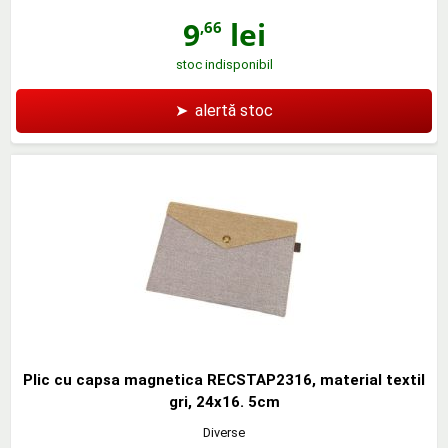
9
lei
,66
stoc indisponibil
➤
alertă stoc
Plic cu capsa magnetica RECSTAP2316, material textil
gri, 24x16. 5cm
Diverse