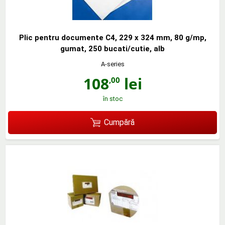
Plic pentru documente C4, 229 x 324 mm, 80 g/mp,
gumat, 250 bucati/cutie, alb
A-series
108
lei
,00
în stoc
Cumpără