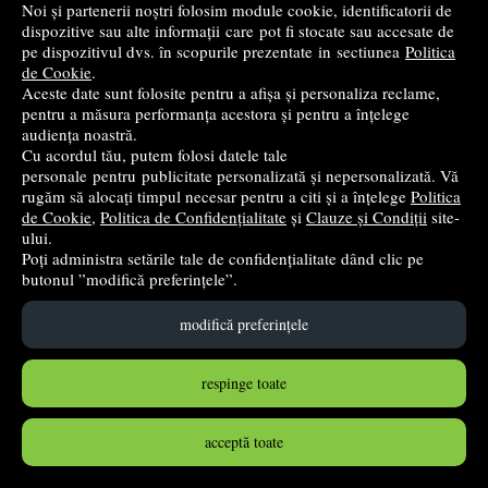
Noi și partenerii noștri folosim module cookie, identificatorii de
➤
alertă stoc
dispozitive sau alte informații care pot fi stocate sau accesate de
pe dispozitivul dvs. în scopurile prezentate in sectiunea
Politica
de Cookie
.
Aceste date sunt folosite pentru a afișa și personaliza reclame,
pentru a măsura performanța acestora și pentru a înțelege
audiența noastră.
Cu acordul tău, putem folosi datele tale
personale pentru publicitate personalizată și nepersonalizată. Vă
rugăm să alocați timpul necesar pentru a citi și a înțelege
Politica
de Cookie
,
Politica de Confidențialitate
și
Clauze și Condiții
site-
ului.
Poți administra setările tale de confidențialitate dând clic pe
butonul ”modifică preferințele”.
Plic C5, 162 x 229 mm ,kraft, banda silicon, 90 g/mp, 500
modifică preferințele
bucati/cutie
RTC
respinge toate
60
lei
,53
acceptă toate
stoc indisponibil