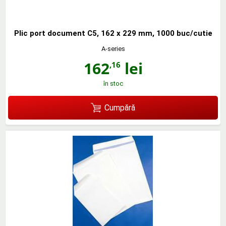
Plic port document C5, 162 x 229 mm, 1000 buc/cutie
A-series
162
lei
,16
în stoc
Cumpără