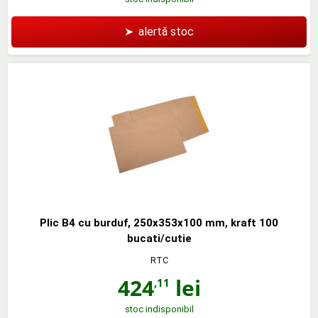
➤
alertă stoc
Plic B4 cu burduf, 250x353x100 mm, kraft 100
bucati/cutie
RTC
424
lei
,11
stoc indisponibil