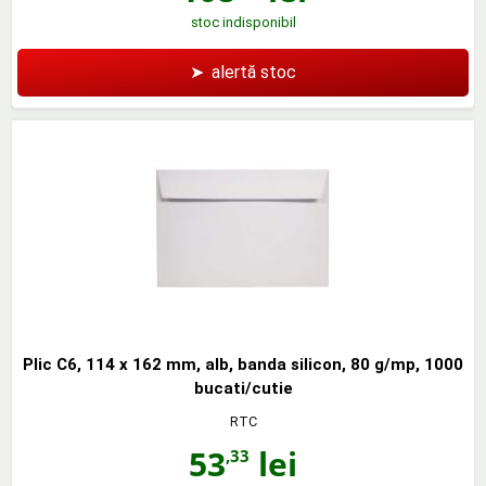
stoc indisponibil
➤
alertă stoc
Plic C6, 114 x 162 mm, alb, banda silicon, 80 g/mp, 1000
bucati/cutie
RTC
53
lei
,33