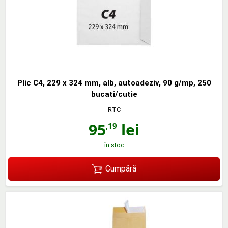
Plic C4, 229 x 324 mm, alb, autoadeziv, 90 g/mp, 250
bucati/cutie
RTC
95
lei
,19
în stoc
Cumpără