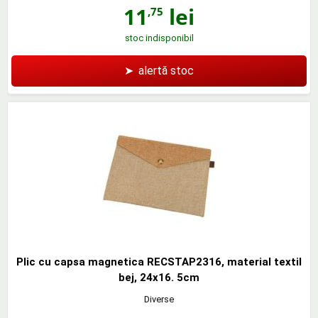
11
lei
,75
stoc indisponibil
➤
alertă stoc
Plic cu capsa magnetica RECSTAP2316, material textil
bej, 24x16. 5cm
Diverse