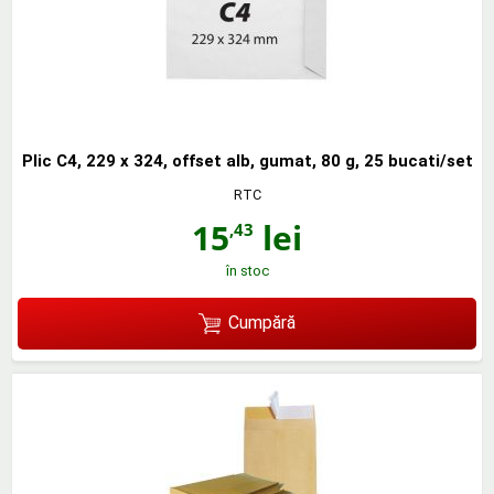
Plic C4, 229 x 324, offset alb, gumat, 80 g, 25 bucati/set
RTC
15
lei
,43
în stoc
Cumpără