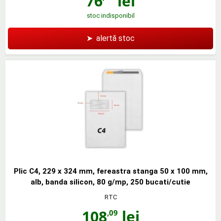
76
lei
stoc indisponibil
➤
alertă stoc
Plic C4, 229 x 324 mm, fereastra stanga 50 x 100 mm,
alb, banda silicon, 80 g/mp, 250 bucati/cutie
RTC
108
lei
,09