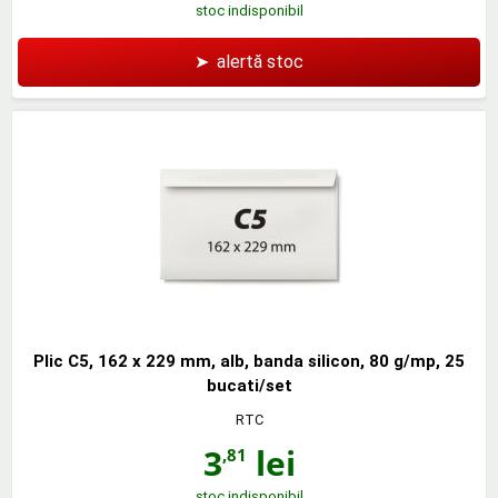
stoc indisponibil
➤
alertă stoc
Plic C5, 162 x 229 mm, alb, banda silicon, 80 g/mp, 25
bucati/set
RTC
3
lei
,81
stoc indisponibil