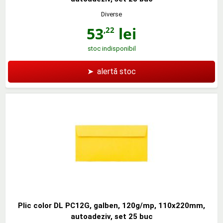
Diverse
53
lei
,22
stoc indisponibil
➤
alertă stoc
Plic color DL PC12G, galben, 120g/mp, 110x220mm,
autoadeziv, set 25 buc