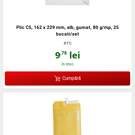
Plic C5, 162 x 229 mm, alb, gumat, 80 g/mp, 25
bucati/set
RTC
9
lei
,78
în stoc
Cumpără