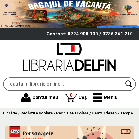
Contact: 0724.900.100 / 0736.361.210
produse
0
Contul meu
Coș
Meniu
Librărie
/
Rechizite scolare
/
Rechizite scolare
/
Pentru desen
/
Tempera, acuarele si guase