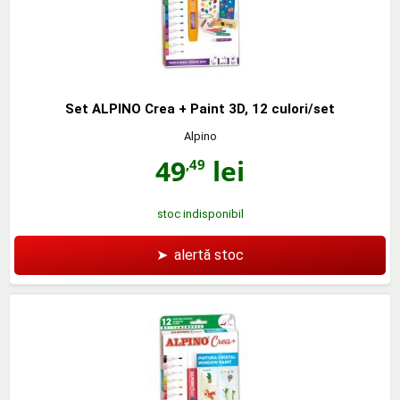
Set ALPINO Crea + Paint 3D, 12 culori/set
Alpino
49
lei
,49
stoc indisponibil
➤
alertă stoc