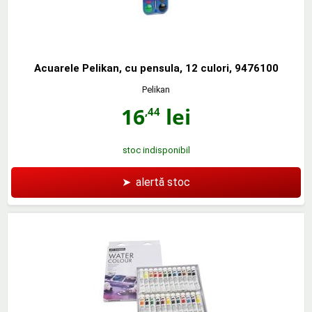
Acuarele Pelikan, cu pensula, 12 culori, 9476100
Pelikan
16
lei
,44
stoc indisponibil
➤
alertă stoc