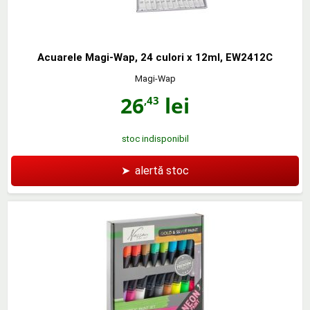
Acuarele Magi-Wap, 24 culori x 12ml, EW2412C
Magi-Wap
26
lei
,43
stoc indisponibil
➤
alertă stoc