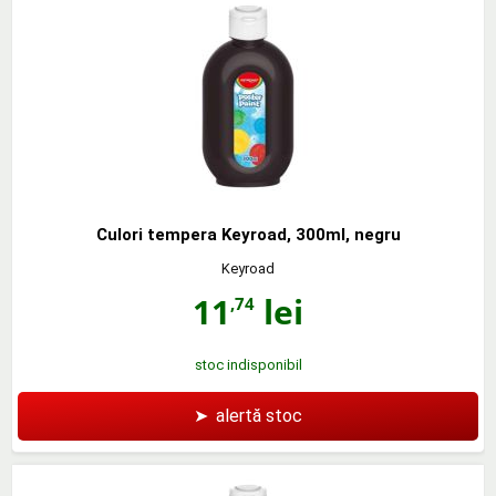
Culori tempera Keyroad, 300ml, negru
Keyroad
11
lei
,74
stoc indisponibil
➤
alertă stoc