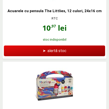
Acuarele cu pensula The Littlies, 12 culori, 24x16 cm
RTC
10
lei
,97
stoc indisponibil
➤
alertă stoc