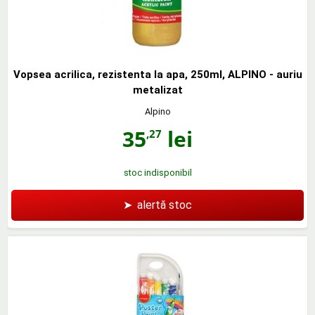
Vopsea acrilica, rezistenta la apa, 250ml, ALPINO - auriu
metalizat
Alpino
35
lei
,27
stoc indisponibil
➤
alertă stoc