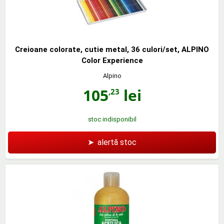
Creioane colorate, cutie metal, 36 culori/set, ALPINO
Color Experience
Alpino
105
lei
,23
stoc indisponibil
➤
alertă stoc