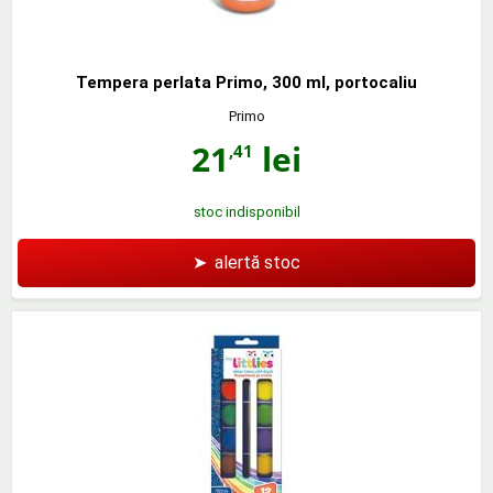
Tempera perlata Primo, 300 ml, portocaliu
Primo
21
lei
,41
stoc indisponibil
➤
alertă stoc