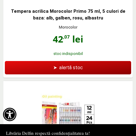
Tempera acrilica Morocolor Primo 75 ml, 5 culori de
baza: alb, galben, rosu, albastru
Morocolor
42
lei
,07
stoc indisponibil
➤
alertă stoc

Librăria Delfin respectă confidențialitatea ta!