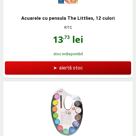
Acuarele cu pensula The Littlies, 12 culori
RTC
13
lei
,73
stoc indisponibil
➤
alertă stoc