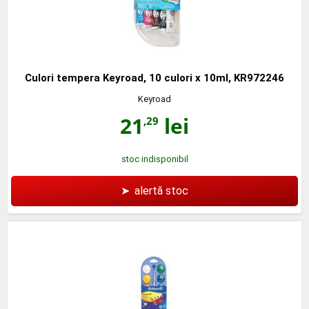
Culori tempera Keyroad, 10 culori x 10ml, KR972246
Keyroad
21
lei
,29
stoc indisponibil
➤
alertă stoc