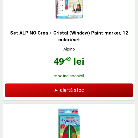
Set ALPINO Crea + Cristal (Window) Paint marker, 12
culori/set
Alpino
49
lei
,49
stoc indisponibil
➤
alertă stoc