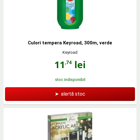
Culori tempera Keyroad, 300m, verde
Keyroad
11
lei
,74
stoc indisponibil
➤
alertă stoc