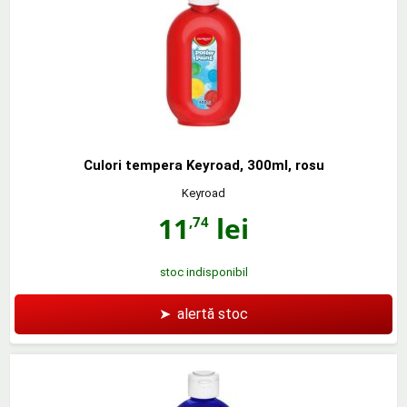
Culori tempera Keyroad, 300ml, rosu
Keyroad
11
lei
,74
stoc indisponibil
➤
alertă stoc