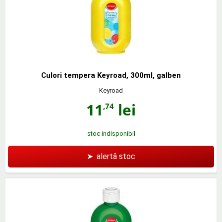
Culori tempera Keyroad, 300ml, galben
Keyroad
11
lei
,74
stoc indisponibil
➤
alertă stoc