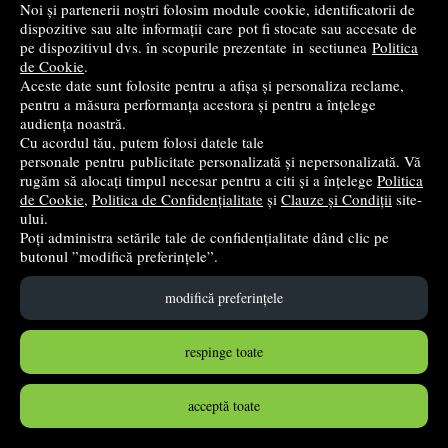
Noi și partenerii noștri folosim module cookie, identificatorii de
dispozitive sau alte informații care pot fi stocate sau accesate de
Set 24 tempera ulei Main Paper, 12 ml
pe dispozitivul dvs. în scopurile prezentate in sectiunea
Politica
de Cookie
.
Main Paper
Aceste date sunt folosite pentru a afișa și personaliza reclame,
39
lei
pentru a măsura performanța acestora și pentru a înțelege
,90
audiența noastră.
Cu acordul tău, putem folosi datele tale
personale pentru publicitate personalizată și nepersonalizată. Vă
stoc indisponibil
rugăm să alocați timpul necesar pentru a citi și a înțelege
Politica
de Cookie
,
Politica de Confidențialitate
și
Clauze și Condiții
site-
➤
alertă stoc
ului.
Poți administra setările tale de confidențialitate dând clic pe
butonul ”modifică preferințele”.
modifică preferințele
respinge toate
acceptă toate