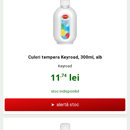
Culori tempera Keyroad, 300ml, alb
Keyroad
11
lei
,74
stoc indisponibil
➤
alertă stoc