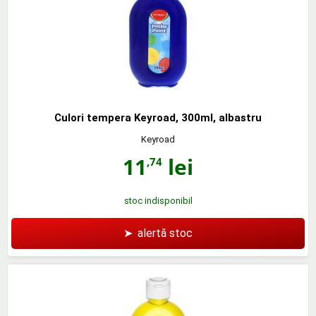
Culori tempera Keyroad, 300ml, albastru
Keyroad
11
lei
,74
stoc indisponibil
➤
alertă stoc