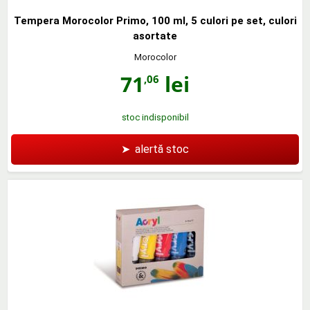
Tempera Morocolor Primo, 100 ml, 5 culori pe set, culori
asortate
Morocolor
71
lei
,06
stoc indisponibil
➤
alertă stoc