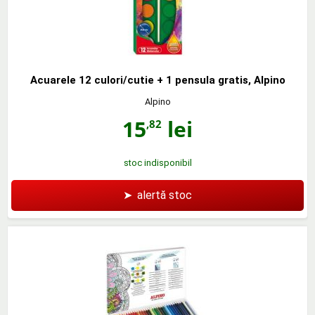
Acuarele 12 culori/cutie + 1 pensula gratis, Alpino
Alpino
15
lei
,82
stoc indisponibil
➤
alertă stoc