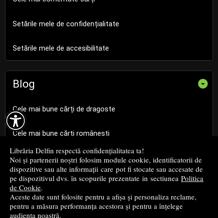
Setările mele de confidențialitate
Setările mele de accesibilitate
Blog
-
Cele mai bune cărți de dragoste

Cele mai bune cărți românești
Librăria Delfin respectă confidențialitatea ta!
Cele mai bune cărți religioase
Noi și partenerii noștri folosim module cookie, identificatorii de
dispozitive sau alte informații care pot fi stocate sau accesate de
pe dispozitivul dvs. în scopurile prezentate in sectiunea
Politica
Cele mai bune cărți de istorie
de Cookie
.
Aceste date sunt folosite pentru a afișa și personaliza reclame,
pentru a măsura performanța acestora și pentru a înțelege
Top cărți beletristică
audiența noastră.