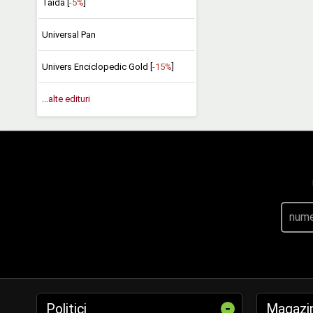
Taida [
-5%
]
Universal Pan
Univers Enciclopedic Gold [
-15%
]
...alte edituri
-
Politici
Magazi