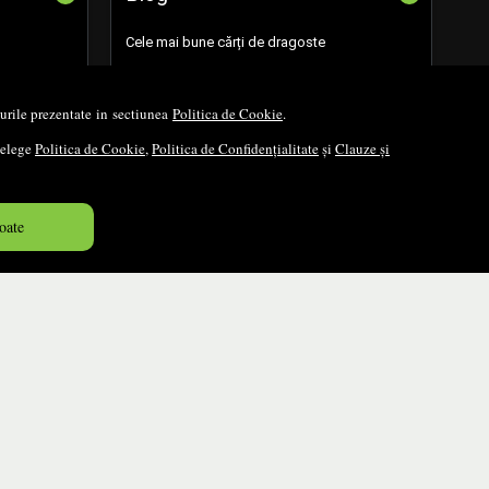
Cele mai bune cărți de dragoste
Cele mai bune cărți românești
opurile prezentate in sectiunea
Politica de Cookie
.
Cele mai bune cărți religioase
nțelege
Politica de Cookie
,
Politica de Confidențialitate
și
Clauze și
Cele mai bune cărți de istorie
oate
Top cărți beletristică
...toate știrile