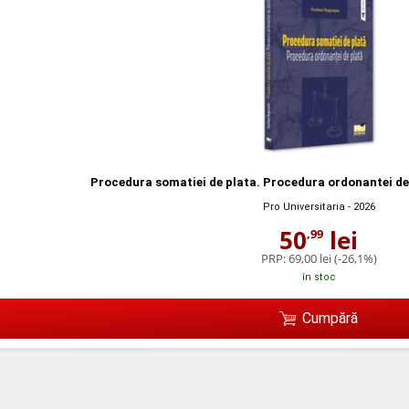
Procedura somatiei de plata. Procedura ordonantei de 
Pro Universitaria
- 2026
50
lei
,99
PRP:
69,00 lei
(-26,1%)
în stoc
Cumpără