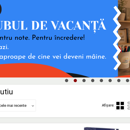
utiu
Afișare:
cele mai recente