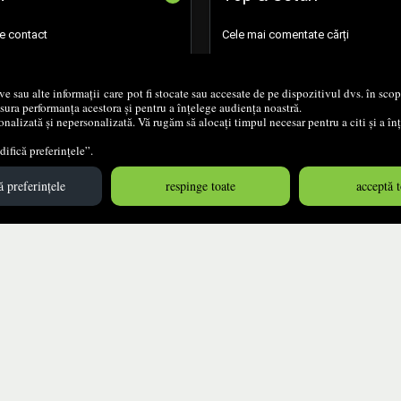
de contact
Cele mai comentate cărți
 retur
Setările mele de confidențialitate
ive sau alte informații care pot fi stocate sau accesate de pe dispozitivul dvs. în sc
ăsura performanța acestora și pentru a înțelege audiența noastră.
Setările mele de accesibilitate
nalizată și nepersonalizată. Vă rugăm să alocați timpul necesar pentru a citi și a î
ifică preferințele”.
 preferințele
respinge toate
acceptă t
© 2004 - 2026
Grup DZC SRL
Magazin virtual
creat de
Vital Soft
Created in 0.0948 sec