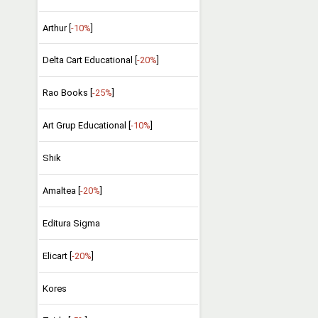
Arthur [
-10%
]
Delta Cart Educational [
-20%
]
Rao Books [
-25%
]
Art Grup Educational [
-10%
]
Shik
Amaltea [
-20%
]
Editura Sigma
Elicart [
-20%
]
Kores