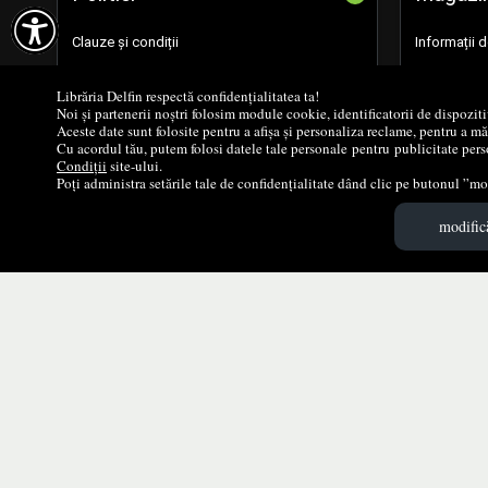

Clauze și condiții
Informații 
Politica de Cookie
Formular de
Librăria Delfin respectă confidențialitatea ta!
Noi și partenerii noștri folosim module cookie, identificatorii de dispozit
Aceste date sunt folosite pentru a afișa și personaliza reclame, pentru a m
Politica de Confidențialitate
Cărţi noi
Cu acordul tău, putem folosi datele tale personale pentru publicitate perso
Condiții
site-ului.
Poți administra setările tale de confidențialitate dând clic pe butonul ”mod
Cum cumperi?
Promoţii
modifică
Despre livrare
Edituri
Concursuri
Autori
Voucher educațional
Parteneri
SEAP SICAP