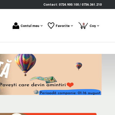
Contact: 0724.900.100 / 0736.361.210
produse
0
Contul meu
Favorite
Coș