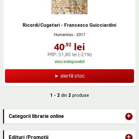
Ricordi/Cugetari - Francesco Guicciardini
Humanitas
- 2017
40
lei
,92
PRP:
51,80 lei
(-21%)
stoc indisponibil
➤
alertă stoc
1 - 2
din
2
produse
+
Categorii librarie online
+
Edituri /Promotii