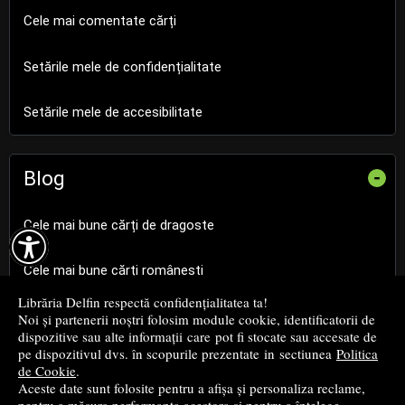
Cele mai comentate cărți
Setările mele de confidențialitate
Setările mele de accesibilitate
Blog
-
Cele mai bune cărți de dragoste

Cele mai bune cărți românești
Librăria Delfin respectă confidențialitatea ta!
Cele mai bune cărți religioase
Noi și partenerii noștri folosim module cookie, identificatorii de
dispozitive sau alte informații care pot fi stocate sau accesate de
pe dispozitivul dvs. în scopurile prezentate in sectiunea
Politica
Cele mai bune cărți de istorie
de Cookie
.
Aceste date sunt folosite pentru a afișa și personaliza reclame,