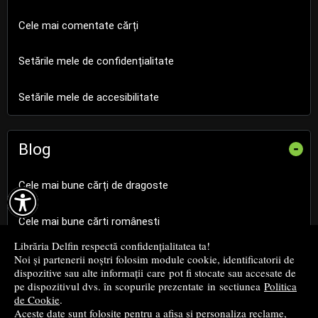
Cele mai comentate cărți
Setările mele de confidențialitate
Setările mele de accesibilitate
Blog
-
Cele mai bune cărți de dragoste

Cele mai bune cărți românești
Librăria Delfin respectă confidențialitatea ta!
Cele mai bune cărți religioase
Noi și partenerii noștri folosim module cookie, identificatorii de
dispozitive sau alte informații care pot fi stocate sau accesate de
pe dispozitivul dvs. în scopurile prezentate in sectiunea
Politica
Cele mai bune cărți de istorie
de Cookie
.
Aceste date sunt folosite pentru a afișa și personaliza reclame,