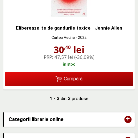
Elibereaza-te de gandurile toxice - Jennie Allen
Curtea Veche
- 2022
30
lei
,40
PRP:
47,57 lei
(-36,09%)
în stoc
Cumpără
1 - 3
din
3
produse
+
Categorii librarie online