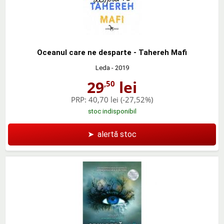
Oceanul care ne desparte - Tahereh Mafi
Leda
- 2019
29
lei
,50
PRP:
40,70 lei
(-27,52%)
stoc indisponibil
➤
alertă stoc