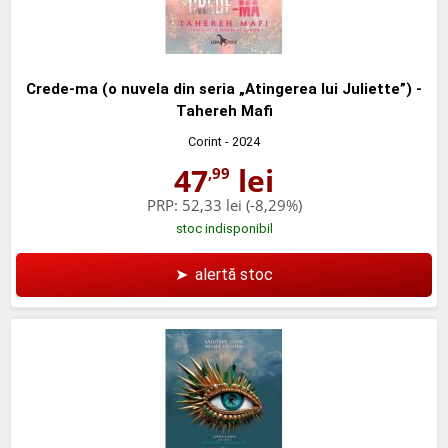
Crede-ma (o nuvela din seria „Atingerea lui Juliette”) -
Tahereh Mafi
Corint
- 2024
47
lei
,99
PRP:
52,33 lei
(-8,29%)
stoc indisponibil
➤
alertă stoc