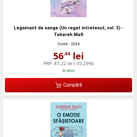
Legamant de sange (Un regat intretesut, vol. 3) -
Tahereh Mafi
Corint
- 2024
56
lei
,44
PRP:
87,22 lei
(-35,29%)
în stoc
Cumpără