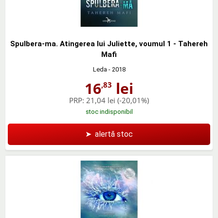
Spulbera-ma. Atingerea lui Juliette, voumul 1 - Tahereh
Mafi
Leda
- 2018
16
lei
,83
PRP:
21,04 lei
(-20,01%)
stoc indisponibil
➤
alertă stoc