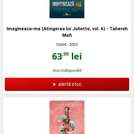
Imagineaza-ma (Atingerea lui Juliette, vol. 6) - Tahereh
Mafi
Corint
- 2023
63
lei
,99
stoc indisponibil
➤
alertă stoc