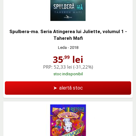
Spulbera-ma. Seria Atingerea lui Juliette, volumul 1 -
Tahereh Mafi
Leda
- 2018
35
lei
,99
PRP:
52,33 lei
(-31,22%)
stoc indisponibil
➤
alertă stoc