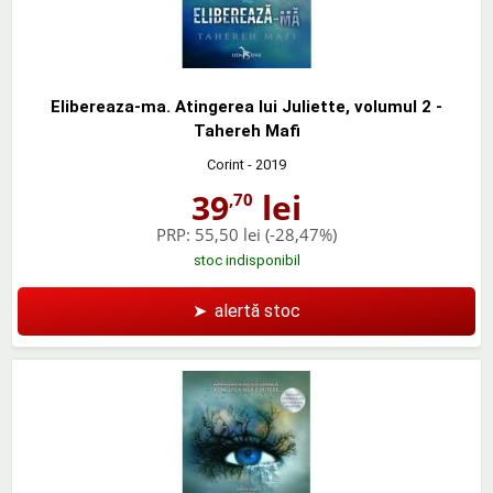
Elibereaza-ma. Atingerea lui Juliette, volumul 2 -
Tahereh Mafi
Corint
- 2019
39
lei
,70
PRP:
55,50 lei
(-28,47%)
stoc indisponibil
➤
alertă stoc