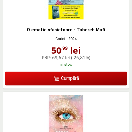
O emotie sfasietoare - Tahereh Mafi
Corint
- 2024
50
lei
,99
PRP:
69,67 lei
(-26,81%)
în stoc
Cumpără