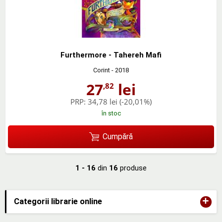
Furthermore - Tahereh Mafi
Corint
- 2018
27
lei
,82
PRP:
34,78 lei
(-20,01%)
în stoc
Cumpără
1 - 16
din
16
produse
+
Categorii librarie online