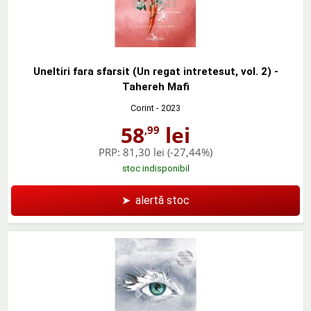
Uneltiri fara sfarsit (Un regat intretesut, vol. 2) -
Tahereh Mafi
Corint
- 2023
58
lei
,99
PRP:
81,30 lei
(-27,44%)
stoc indisponibil
➤
alertă stoc