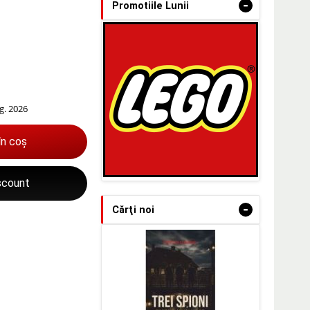
-
Promotiile Lunii
g. 2026
în coș
iscount
-
Cărţi noi