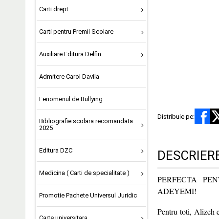
Carti drept
Carti pentru Premii Scolare
Auxiliare Editura Delfin
Admitere Carol Davila
Fenomenul de Bullying
Distribuie pe:
Bibliografie scolara recomandata
2025
Editura DZC
DESCRIER
Medicina ( Carti de specialitate )
PERFECTA PEN
ADEYEMI!
Promotie Pachete Universul Juridic
Pentru toti, Alizeh e
Carte universitara