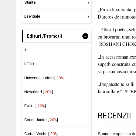
Stiinte
„Proza luxurianta, p
Dureros de frumoas
Esentiale
„Glasul poetic, scli
-
cu brocartul unui r
Edituri /Promotii
ROSHANI CHOKSHI, 
1
„In acest roman ex
superb construita c
LEGO
sa plasmuiasca un su
Universul Juridic [
-10%
]
„Pregateste-te sa fii
fara suflare.” ST
Neverland [
-20%
]
Evrika [
-20%
]
RECENZII
Corint Junior [
-20%
]
Curtea Veche [
-30%
]
Spune-ne opinia ta d