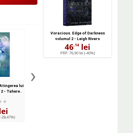
Voracious. Edge of Darkness
volumul 2 - Leigh Rivers
46
lei
,14
PRP:
76,90 lei
(-40%)
›
Atingerea lui
Spulbera-ma. Atingerea lui
Oceanul care ne des
 2 - Tahereh
Juliette, voumul 1 - Tahereh
Tahereh Mafi
Mafi
lei
16
lei
29
lei
,83
,50
(-28,47%)
PRP:
21,04 lei
(-20,01%)
PRP:
40,70 lei
(-27,5