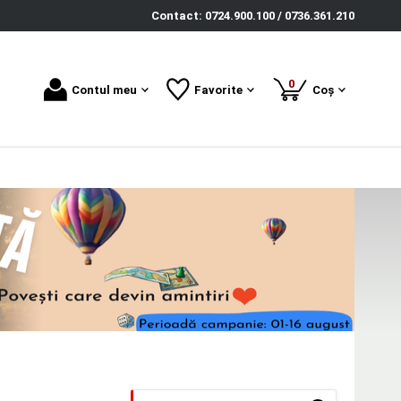
Contact: 0724.900.100 / 0736.361.210
produse
0
Contul meu
Favorite
Coș