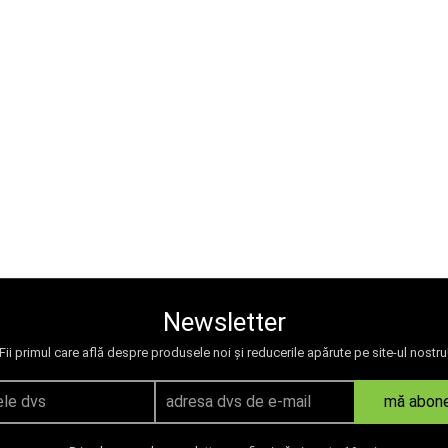
Newsletter
Fii primul care află despre produsele noi și reducerile apărute pe site-ul nostru
mă abon