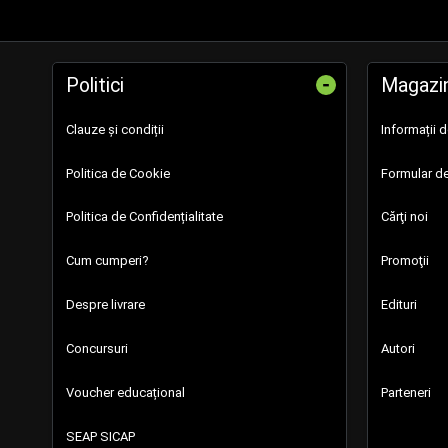
-
Politici
Magazi
Clauze și condiții
Informații 
Politica de Cookie
Formular de
Politica de Confidențialitate
Cărţi noi
Cum cumperi?
Promoţii
Despre livrare
Edituri
Concursuri
Autori
Voucher educațional
Parteneri
SEAP SICAP