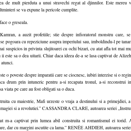
ea de mult pierduta a unui stravechi regat al djinnilor. Este mereu va
ltminteri se va expune la pericole cumplite.
face o greseala.
 Kamran, a auzit profetiile; stie despre infioratorul monstru care, s
 se pogoara cu repeziciune asupra imperiului sau, imboldindu-l pe tanar s
i suspicios in privinta slujitoarei cu ochi bizari, cu atat afla tot mai m
u ii este sa o dea uitarii. Chiar daca ideea de-a se lasa captivat de Aliz
 atunci.
ste o poveste despre imparatii care se ciocnesc, iubiri interzise si o regi
asca drum prin intuneric pentru a-si recapata tronul, a-si reconstrui im
a viata pe care au fost obligati sa o duca.
truita cu maiestrie, Mafi urzeste o vraja a destinului si a primejdiei, a i
, a magiei si a revolutiei.” CASSANDRA CLARE, autoarea seriei „Instr
t m-a captivat prin lumea abil construita si romantismul ei torid. 
oare, dar cu margini ascutite ca lama.” RENÉE AHDIEH, autoarea seriei 