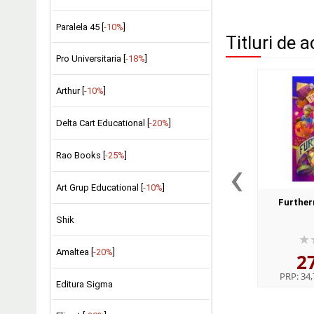
Paralela 45 [
-10%
]
Titluri de a
Pro Universitaria [
-18%
]
Arthur [
-10%
]
Delta Cart Educational [
-20%
]
‹
Rao Books [
-25%
]
Art Grup Educational [
-10%
]
Further
Shik
Amaltea [
-20%
]
2
PRP:
34,
Editura Sigma