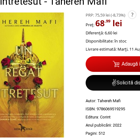
intretesut - Tahereh Mafi
?
PRP:
75,59 lei
(-8,73%)
68
lei
,99
Preț:
Diferență: 6,60 lei
Disponibilitate:
în stoc
Livrare estimată:
Marți, 11 Au
Adaugă 
✌
Solicită d
Autor:
Tahereh Mafi
ISBN:
9786069519295
Editura:
Corint
Anul publicării:
2022
Pagini:
512