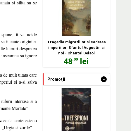
nata si silita sa se
e spune, ii va ucide
a ii caute originile.
Tragedia migratiilor si caderea
ulte lucruri despre ea
imperiilor. Sfantul Augustin si
noi - Chantal Delsol
eh inseamna sa ignore
48
lei
,00
na de mult uitata care
-
Promoţii
periul si a-si salva
ubirii interzise si a
umente Mortale”
Aceasta carte este o
„Urgia si zorile”