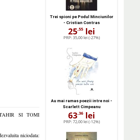
Trei spioni pe Podul Minciunilor
- Cristian Contras
25
lei
,55
PRP:
35,00 lei
(-27%)
Au mai ramas poezii intre noi -
Scarlett Cimpeanu
63
lei
,36
TAHIR SI TOMI
PRP:
72,00 lei
(-12%)
 dezvaluita niciodata: