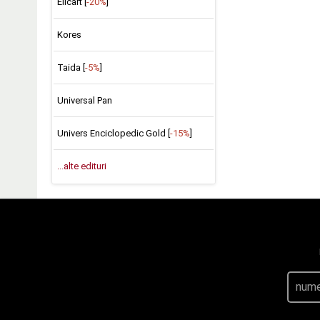
Elicart [
-20%
]
Kores
Taida [
-5%
]
Universal Pan
Univers Enciclopedic Gold [
-15%
]
...alte edituri