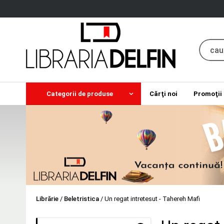
Categorii de produse
Cărţi noi
Promoţii
Librărie
/
Beletristica
/
Un regat intretesut - Tahereh Mafi