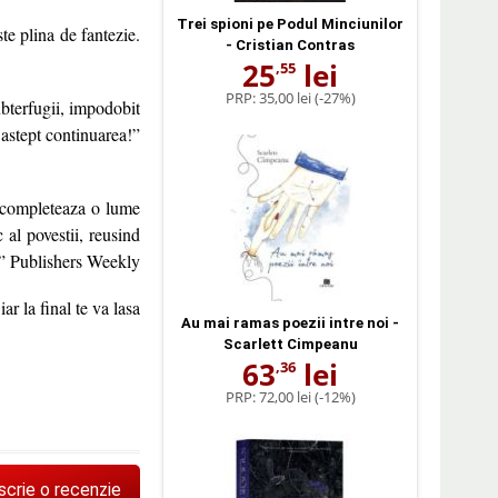
Trei spioni pe Podul Minciunilor
te plina de fantezie.
- Cristian Contras
25
lei
,55
PRP:
35,00 lei
(-27%)
ubterfugii, impodobit
astept continuarea!”
 completeaza o lume
al povestii, reusind
e.” Publishers Weekly
ar la final te va lasa
Au mai ramas poezii intre noi -
Scarlett Cimpeanu
63
lei
,36
PRP:
72,00 lei
(-12%)
scrie o recenzie