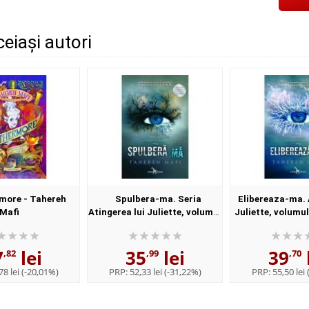
ceiași autori
more - Tahereh
Spulbera-ma. Seria
Elibereaza-ma. 
Mafi
Atingerea lui Juliette, volumul
Juliette, volumul
1 - Tahereh Mafi
Mafi
7
lei
35
lei
39
,82
,99
,70
78 lei
(-20,01%)
PRP:
52,33 lei
(-31,22%)
PRP:
55,50 lei