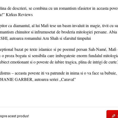
lina de descrieri, se combina cu un romantism sfasietor in aceasta poves
a!” Kirkus Reviews
pitor ca diamantul, al lui Mafi tese un basm invaluit in magie, tivit cu s
omantism chinuitor si infrumusetat de broderia mitologiei persane. Abia 
autoarea romanului Aru Shah si sfarsitul timpului
ceptional bazat pe texte islamice si pe poemul persan Sah-Namé, Mafi
u o proza bogata si sensibila care imbogateste enorm fundalul mitologic 
biect emotionant si o poveste de iubire tragica, plina de intrigi de curt
 distrus – aceasta poveste iti va patrunde in inima si o va face sa bubuie, i
EPHANIE GARBER, autoarea seriei „Caraval”
✎
espre acest produs!