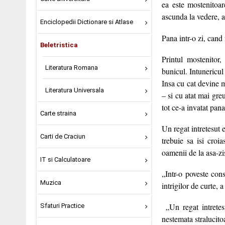
ea este mostenitoar
ascunda la vedere, a
Enciclopedii Dictionare si Atlase
Pana intr-o zi, cand 
Beletristica
Printul mostenitor,
Literatura Romana
bunicul. Intunericul
Insa cu cat devine ma
Literatura Universala
– si cu atat mai gre
tot ce-a invatat pana
Carte straina
Un regat intretesut e
Carti de Craciun
trebuie sa isi croi
oamenii de la asa-zis
IT si Calculatoare
„Intr-o poveste cons
Muzica
intrigilor de curte
„Un regat intretesu
Sfaturi Practice
nestemata stralucit