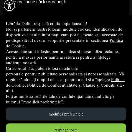

Cele mai bune cărți românești
Cele mai bune cărți religioase
Librăria Delfin respectă confidențialitatea ta!
Noi și partenerii noștri folosim module cookie, identificatorii de
Cele mai bune cărți de istorie
dispozitive sau alte informații care pot fi stocate sau accesate de
pe dispozitivul dvs. în scopurile prezentate in sectiunea
Politica
de Cookie
.
Top cărți beletristică
Aceste date sunt folosite pentru a afișa și personaliza reclame,
pentru a măsura performanța acestora și pentru a înțelege
...toate știrile
audiența noastră.
Cu acordul tău, putem folosi datele tale
personale pentru publicitate personalizată și nepersonalizată. Vă
© 2004 - 2026
Grup DZC SRL
rugăm să alocați timpul necesar pentru a citi și a înțelege
Politica
de Cookie
,
Politica de Confidențialitate
și
Clauze și Condiții
site-
Magazin online
creat de
Vital Soft
ului.
Poți administra setările tale de confidențialitate dând clic pe
butonul ”modifică preferințele”.
Created in 0.1009 sec
modifică preferințele
respinge toate