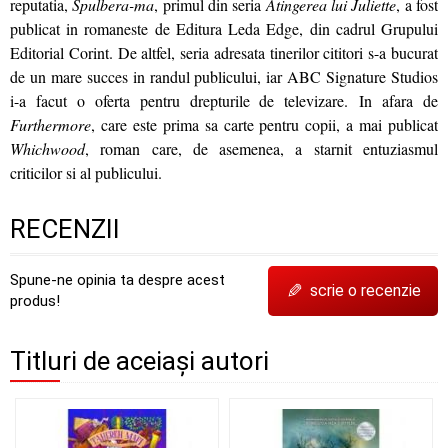
reputatia,
Spulbera-ma
, primul din seria
Atingerea lui Juliette
, a fost
publicat in romaneste de Editura Leda Edge, din cadrul Grupului
Editorial Corint. De altfel, seria adresata tinerilor cititori s-a bucurat
de un mare succes in randul publicului, iar ABC Signature Studios
i-a facut o oferta pentru drepturile de televizare. In afara de
Furthermore
, care este prima sa carte pentru copii, a mai publicat
Whichwood
, roman care, de asemenea, a starnit entuziasmul
criticilor si al publicului.
RECENZII
Spune-ne opinia ta despre acest
✎
scrie o recenzie
produs!
Titluri de aceiași autori