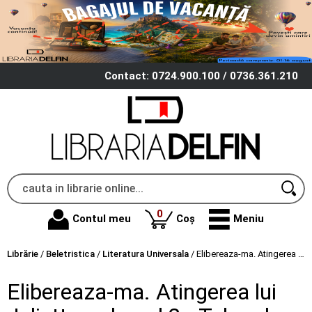
Contact: 0724.900.100 / 0736.361.210
produse
0
Contul meu
Coș
Meniu
Librărie
/
Beletristica
/
Literatura Universala
/
Elibereaza-ma. Atingerea lui Juliette, volumul 2 - Tahereh Mafi
Elibereaza-ma. Atingerea lui