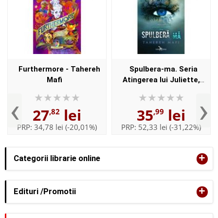
Furthermore - Tahereh
Spulbera-ma. Seria
Mafi
Atingerea lui Juliette,
volumul 1 - Tahereh Mafi
‹
›
27
lei
35
lei
,82
,99
PRP:
34,78 lei
(-20,01%)
PRP:
52,33 lei
(-31,22%)
+
Categorii librarie online
+
Edituri /Promotii