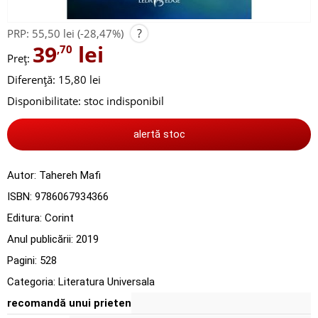
?
PRP:
55,50 lei
(-28,47%)
39
lei
,70
Preț:
Diferență: 15,80 lei
Disponibilitate:
stoc indisponibil
alertă stoc
Autor:
Tahereh Mafi
ISBN:
9786067934366
Editura:
Corint
Anul publicării:
2019
Pagini:
528
Categoria:
Literatura Universala
recomandă unui prieten