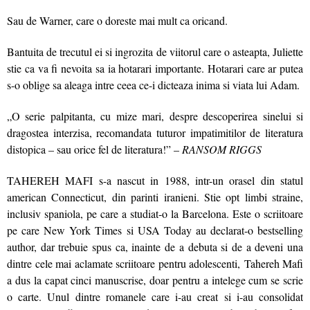
Sau de Warner, care o doreste mai mult ca oricand.
Bantuita de trecutul ei si ingrozita de viitorul care o asteapta, Juliette
stie ca va fi nevoita sa ia hotarari importante. Hotarari care ar putea
s-o oblige sa aleaga intre ceea ce-i dicteaza inima si viata lui Adam.
„O serie palpitanta, cu mize mari, despre descoperirea sinelui si
dragostea interzisa, recomandata tuturor impatimitilor de literatura
distopica – sau orice fel de literatura!” –
RANSOM RIGGS
TAHEREH MAFI s-a nascut in 1988, intr-un orasel din statul
american Connecticut, din parinti iranieni. Stie opt limbi straine,
inclusiv spaniola, pe care a studiat-o la Barcelona. Este o scriitoare
pe care New York Times si USA Today au declarat-o bestselling
author, dar trebuie spus ca, inainte de a debuta si de a deveni una
dintre cele mai aclamate scriitoare pentru adolescenti, Tahereh Mafi
a dus la capat cinci manuscrise, doar pentru a intelege cum se scrie
o carte. Unul dintre romanele care i-au creat si i-au consolidat