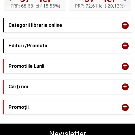
PRP:
68,68 lei
(-15,56%)
PRP:
72,61 lei
(-20,13%)
+
Categorii librarie online
+
Edituri /Promotii
+
Promotiile Lunii
+
Cărţi noi
+
Promoţii
Newsletter