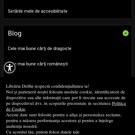
Setările mele de accesibilitate
Blog
-
Cele mai bune cărți de dragoste

Cele mai bune cărți românești
Cele mai bune cărți religioase
Librăria Delfin respectă confidențialitatea ta!
Noi și partenerii noștri folosim module cookie, identificatorii de
Cele mai bune cărți de istorie
dispozitive sau alte informații care pot fi stocate sau accesate de
pe dispozitivul dvs. în scopurile prezentate in sectiunea
Politica
de Cookie
.
Top cărți beletristică
Aceste date sunt folosite pentru a afișa și personaliza reclame,
pentru a măsura performanța acestora și pentru a înțelege
...toate știrile
audiența noastră.
Cu acordul tău, putem folosi datele tale