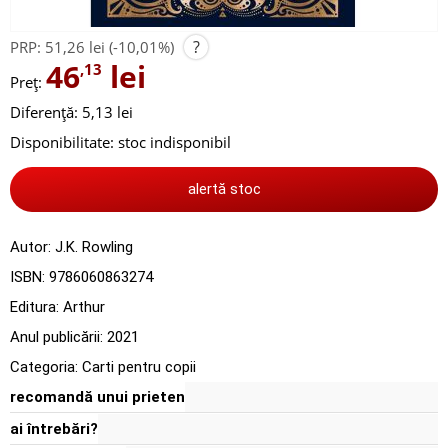
?
PRP:
51,26 lei
(-10,01%)
46
lei
,13
Preț:
Diferență: 5,13 lei
Disponibilitate:
stoc indisponibil
alertă stoc
Autor:
J.K. Rowling
ISBN:
9786060863274
Editura:
Arthur
Anul publicării:
2021
Categoria:
Carti pentru copii
recomandă unui prieten
ai întrebări?