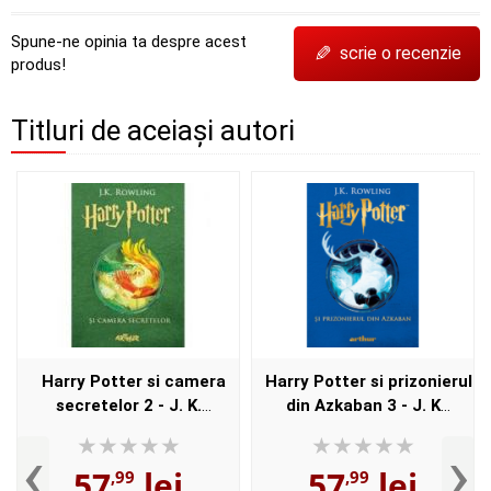
Spune-ne opinia ta despre acest
✎
scrie o recenzie
produs!
Titluri de aceiași autori
Harry Potter si camera
Harry Potter si prizonierul
secretelor 2 - J. K.
din Azkaban 3 - J. K
Rowling
Rowling
‹
›
57
lei
57
lei
,99
,99