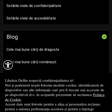
Setările mele de confidențialitate
Setările mele de accesibilitate
Blog
-
Cele mai bune cărți de dragoste

Cele mai bune cărți românești
Cele mai bune cărți religioase
Librăria Delfin respectă confidențialitatea ta!
Noi și partenerii noștri folosim module cookie, identificatorii de
Cele mai bune cărți de istorie
dispozitive sau alte informații care pot fi stocate sau accesate de
pe dispozitivul dvs. în scopurile prezentate in sectiunea
Politica
de Cookie
.
Top cărți beletristică
Aceste date sunt folosite pentru a afișa și personaliza reclame,
pentru a măsura performanța acestora și pentru a înțelege