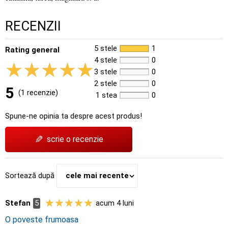
RECENZII
5 stele
1
Rating general
4 stele
0
3 stele
0
2 stele
0
5
(1 recenzie)
1 stea
0
Spune-ne opinia ta despre acest produs!
✎
scrie o recenzie
Sortează după
cele mai recente
Stefan
5
acum 4 luni
O poveste frumoasa