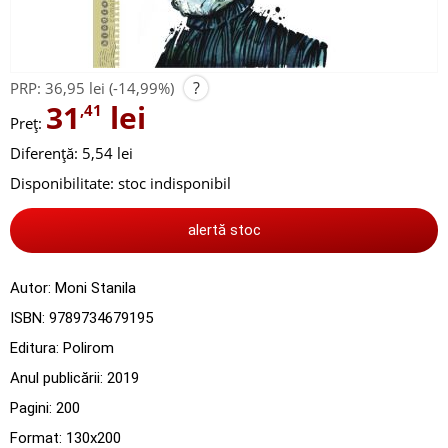
?
PRP:
36,95 lei
(-14,99%)
31
lei
,41
Preț:
Diferență: 5,54 lei
Disponibilitate:
stoc indisponibil
alertă stoc
Autor:
Moni Stanila
ISBN:
9789734679195
Editura:
Polirom
Anul publicării:
2019
Pagini:
200
Format: 130x200