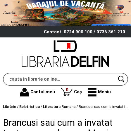
Contact: 0724.900.100 / 0736.361.210
produse
0
Contul meu
Coș
Meniu
Librărie
/
Beletristica
/
Literatura Romana
/
Brancusi sau cum a invatat testoasa sa zboare - Moni Stanila
Brancusi sau cum a invatat