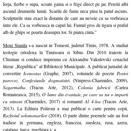
forja, fierbe o supa, scoate gaina si o frige direct pe jar. Peretii albi
ascund drumurile lumii. Scarile de funie urca pina la patul ascuns.
Sculpturile stau exact la distanta de care au nevoie ca sa vorbeasca
intre ele. Ca sa vorbeasca in capul lui. Fumul gros de tigara si praful
alb de ghips se poarta deasupra lor. Si piatra cinta.”
Moni Stanila
s-a nascut in Tomesti, judetul Timis, 1978. A studiat
teologie ortodoxa la Timisoara si Sibiu. Din 2010 traieste la
Chisinau si conduce impreuna cu Alexandru Vakulovski cenaclul
literar „Republica” al Bibliotecii Municipale. A publicat jurnalul de
convertire
Iconostas
(Graphe, 2007), volumele de poezie
Postoi
parovoz. Confesiunile dogmatiste
i (Ninpress-Charmides, 2009),
Sagarmatha
(Tracus Arte, 2012),
Colonia fabricii
(Cartea
Romaneasca, 2015),
O lume din evantaie, pe care sa nu o imparti
cu nimeni
(Charmides, 2017) si romanul
Al 4-lea
(Tracus Arte,
2013). La Editura Polirom a mai publicat o carte pentru copii,
Razboiul solomonarilor
(2018). O parte dintre poemele sale au fost
traduse in germana, engleza, franceza, suedeza, rusa, azera,
catalana, turca, maghiara s. a.