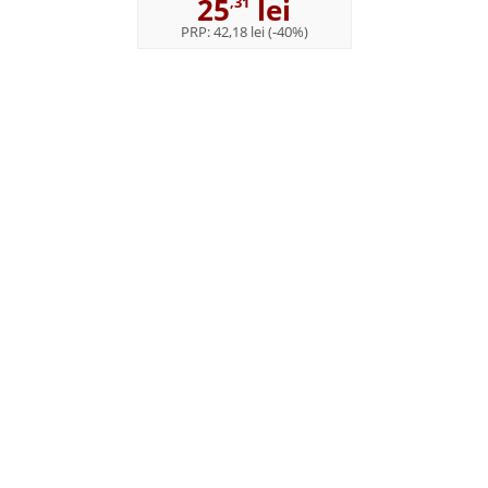
25
lei
,31
PRP:
42,18 lei
(-40%)