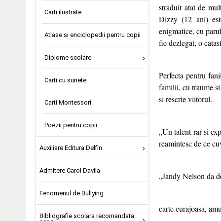
straduit atat de mul
Carti ilustrate
Dizzy (12 ani) est
enigmatice, cu parul
Atlase si enciclopedii pentru copii
fie dezlegat, o catas
Diplome scolare
Perfecta pentru fan
Carti cu sunete
familii, cu traume s
si rescrie viitorul.
Carti Montessori
Poezii pentru copii
„Un talent rar si ex
reamintesc de ce 
Auxiliare Editura Delfin
Admitere Carol Davila
„Jandy Nelson da dov
Fenomenul de Bullying
carte curajoasa, a
Bibliografie scolara recomandata