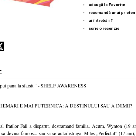
adaugă la Favorite
recomandă unui prieten
ai întrebări?
scrie o recenzie
E
ceput pana la sfarsit.“ - SHELF AWARENESS
EMARI E MAI PUTERNICA: A DESTINULUI SAU A INIMII?
al fratilor Fall a disparut, destramand familia. Acum, Wynton (19 an
 sa devina faimos... sau sa se autodistruga. Miles „Perfectul” (17 ani), si