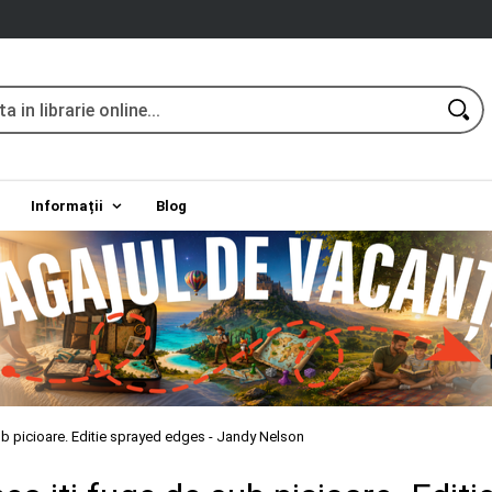
Informații
Blog
ub picioare. Editie sprayed edges - Jandy Nelson