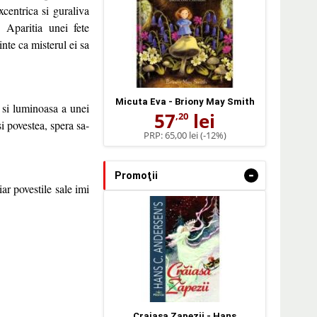
xcentrica si guraliva
 Aparitia unei fete
nte ca misterul ei sa
Micuta Eva - Briony May Smith
 si luminoasa a unei
57
lei
,20
i povestea, spera sa-
PRP:
65,00 lei
(-12%)
-
Promoţii
ar povestile sale imi
Craiasa Zapezii - Hans