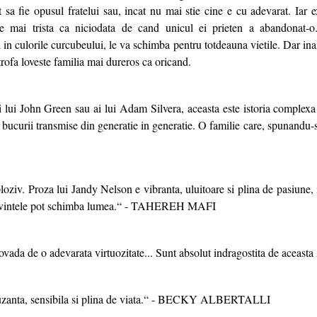
t sa fie opusul fratelui sau, incat nu mai stie cine e cu adevarat. Iar e
e mai trista ca niciodata de cand unicul ei prieten a abandonat-o.
 in culorile curcubeului, le va schimba pentru totdeauna vietile. Dar inai
trofa loveste familia mai dureros ca oricand.
ii lui John Green sau ai lui Adam Silvera, aceasta este istoria complexa
i bucurii transmise din generatie in generatie. O familie care, spunandu-s
ploziv. Proza lui Jandy Nelson e vibranta, uluitoare si plina de pasiune, i
cuvintele pot schimba lumea.“ - TAHEREH MAFI
ada de o adevarata virtuozitate... Sunt absolut indragostita de aceasta
muzanta, sensibila si plina de viata.“ - BECKY ALBERTALLI