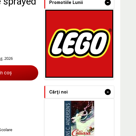
e sprayed
-
Promotiile Lunii
ug. 2026
în coș
-
Cărţi noi
 Scolare