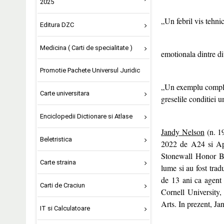
2025
„Un febril vis tehnic
Editura DZC
Medicina ( Carti de specialitate )
emotionala dintre d
Promotie Pachete Universul Juridic
„Un exemplu complex
Carte universitara
greselile conditi
Enciclopedii Dictionare si Atlase
Jandy Nelson
(n. 19
Beletristica
2022 de A24 si App
Stonewall Honor Bo
Carte straina
lume si au fost trad
de 13 ani ca agent 
Carti de Craciun
Cornell University,
Arts. In prezent, Jan
IT si Calculatoare