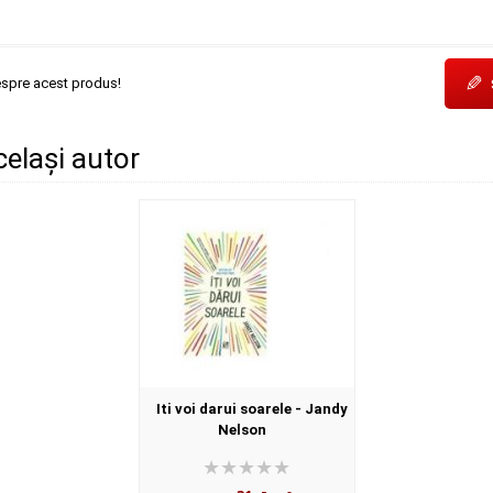
✎
espre acest produs!
același autor
Iti voi darui soarele - Jandy
Nelson