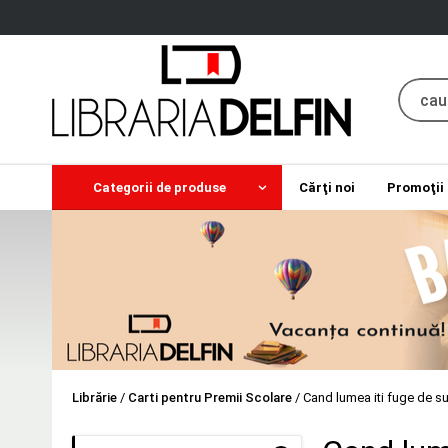
Categorii de produse
Cărţi noi
Promoţii
Librărie
/
Carti pentru Premii Scolare
/
Cand lumea iti fuge de s