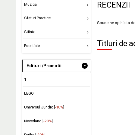
RECENZII
Muzica
Sfaturi Practice
Spune-ne opinia ta d
Stiinte
Titluri de 
Esentiale
-
Edituri /Promotii
1
LEGO
Universul Juridic [
-10%
]
Neverland [
-20%
]
Evrika [
-20%
]