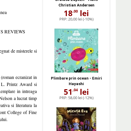
Christian Andersen
18
lei
,00
unea
PRP:
20,00 lei
(-10%)
KIRKUS REVIEWS
gnat de misterele si
i (roman ecranizat in
Plimbare prin ocean - Emiri
 L. Printz Award si
Hayashi
51
lei
,04
emplare in intreaga
 Nelson a lucrat timp
PRP:
58,00 lei
(-12%)
iva si literatura la
mont College of Fine
ului.