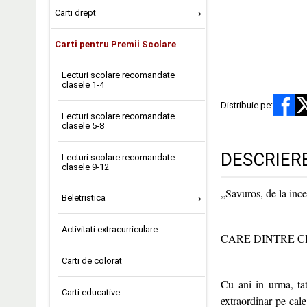
Carti drept
Carti pentru Premii Scolare
Lecturi scolare recomandate
clasele 1-4
Distribuie pe:
Lecturi scolare recomandate
clasele 5-8
DESCRIER
Lecturi scolare recomandate
clasele 9-12
„Savuros, de la in
Beletristica
Activitati extracurriculare
CARE DINTRE CH
Carti de colorat
Cu ani in urma, tat
Carti educative
extraordinar pe cale