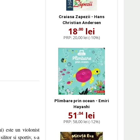
Craiasa Zapezii - Hans
Christian Andersen
18
lei
,00
PRP:
20,00 lei
(-10%)
Plimbare prin ocean - Emiri
Hayashi
51
lei
,04
PRP:
58,00 lei
(-12%)
i) este un violonist
litor si sportiv, s-a