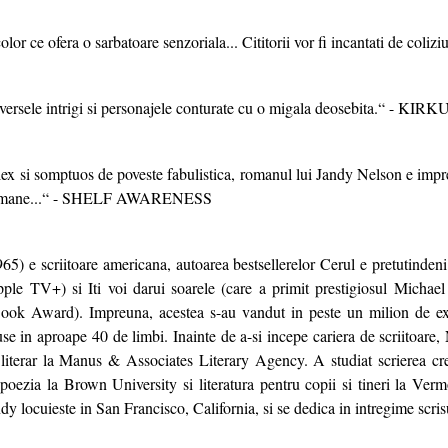
olor ce ofera o sarbatoare senzoriala... Cititorii vor fi incantati de colizi
iversele intrigi si personajele conturate cu o migala deosebita.“ - 
 si somptuos de poveste fabulistica, romanul lui Jandy Nelson e impre
ei umane...“ - SHELF AWARENESS
65) e scriitoare americana, autoarea bestsellerelor Cerul e pretutinden
le TV+) si Iti voi darui soarele (care a primit prestigiosul Michael
ok Award). Impreuna, acestea s-au vandut in peste un milion de ex
use in aproape 40 de limbi. Inainte de a-si incepe cariera de scriitoare,
literar la Manus & Associates Literary Agency. A studiat scrierea creat
 poezia la Brown University si literatura pentru copii si tineri la Ver
dy locuieste in San Francisco, California, si se dedica in intregime scris