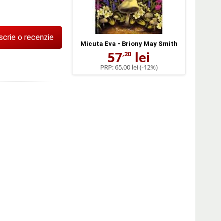
scrie o recenzie
Micuta Eva - Briony May Smith
57
lei
,20
PRP:
65,00 lei
(-12%)