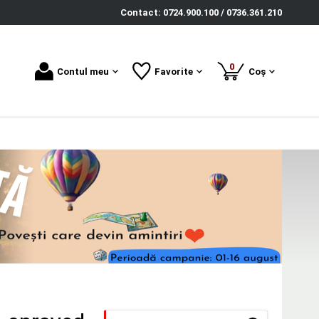
Contact: 0724.900.100 / 0736.361.210
produse
0
Contul meu
Favorite
Coș