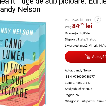
a iti fuge de sub picioare. Editi
Jandy Nelson
?
PRP:
99,00 lei
(-15%)
84
lei
,15
Preț:
Diferență: 14,85 lei
Disponibilitate:
în stoc
Livrare estimată:
Vineri, 14 A
Adaugă 
Autor:
Jandy Nelson
ISBN:
9786069788677
Editura:
Pandora-M
Anul publicării:
2026
Pagini:
592
Categoria:
Carti pentru Premii