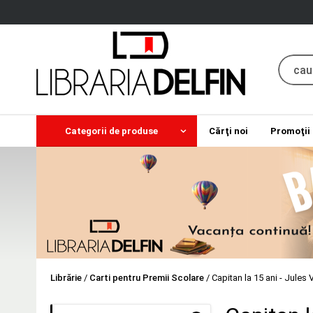
Categorii de produse
Cărţi noi
Promoţii
Librărie
/
Carti pentru Premii Scolare
/
Capitan la 15 ani - Jules 