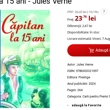
a 15 ani - Jules Verne
?
PRP:
26,43 lei
(-10,1%)
23
lei
,76
Preț:
Diferență: 2,67 lei
Disponibilitate:
în stoc
Livrare estimată:
Vineri, 7 Au
Adaugă 
Autor:
Jules Verne
ISBN:
9786303321097
Editura:
Prestige
Anul publicării:
2024
Pagini:
264
Categoria:
Carti pentru Premii
adaugă la Favorite