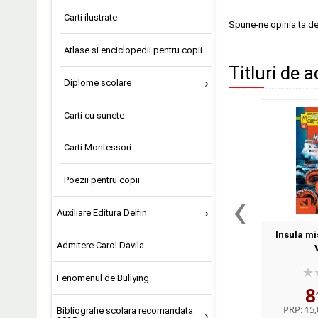
Carti ilustrate
Spune-ne opinia ta d
Atlase si enciclopedii pentru copii
Titluri de a
Diplome scolare
Carti cu sunete
Carti Montessori
Poezii pentru copii
‹
Auxiliare Editura Delfin
Insula mi
Admitere Carol Davila
Fenomenul de Bullying
8
PRP:
15,
Bibliografie scolara recomandata