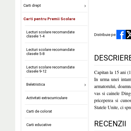
Carti drept
Carti pentru Premii Scolare
Lecturi scolare recomandate
Distribuie pe:
clasele 1-4
Lecturi scolare recomandate
clasele 5-8
DESCRIER
Lecturi scolare recomandate
clasele 9-12
Capitan la 15 ani (1
In urma unei intamp
Beletristica
armatorului, doamna
vas si cainele Ding
Activitati extracurriculare
priceperea si cuno
Statele Unite, ci spr
Carti de colorat
RECENZII
Carti educative