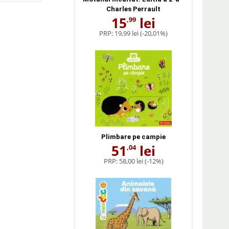
Charles Perrault
15
lei
,99
PRP:
19,99 lei
(-20,01%)
Plimbare pe campie
51
lei
,04
PRP:
58,00 lei
(-12%)