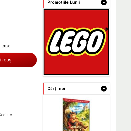
-
Promotiile Lunii
g. 2026
în coș
-
Cărţi noi
 Scolare