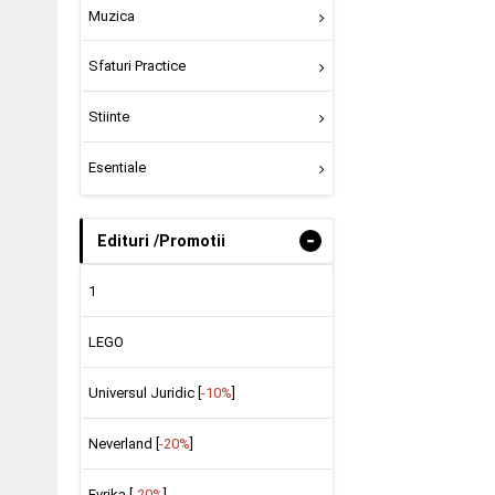
Muzica
Sfaturi Practice
Stiinte
Esentiale
-
Edituri /Promotii
1
LEGO
Universul Juridic [
-10%
]
Neverland [
-20%
]
Evrika [
-20%
]