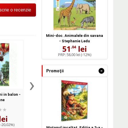
scrie o recenzie
Mini-doc. Animalele din savana
- Stephanie Ledu
51
lei
,04
PRP:
58,00 lei
(-12%)
-
Promoţii
›
i in balon -
Doi ani de vacanta - Jules
O calatorie spre ce
rne
Verne
Pamantului - Jules V
lei
20
lei
11
lei
,48
,84
(-20,02%)
PRP:
26,00 lei
(-21,23%)
PRP:
14,80 lei
(-20
Motanul incaltat. Editia a 2-a -