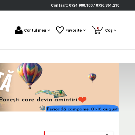
Contact: 0724.900.100 / 0736.361.210
produse
0
Contul meu
Favorite
Coș