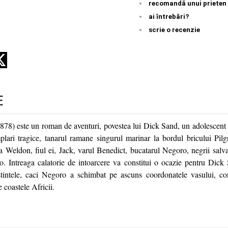
recomandă unui prieten
ai întrebări?
scrie o recenzie
E
878) este un roman de aventuri, poves­tea lui Dick Sand, un adolescent c
lari tragice, tanarul ramane singurul marinar la bordul bricului Pilgr
 Weldon, fiul ei, Jack, varul Benedict, bucatarul Negoro, negrii salv
o. Intreaga calato­rie de intoarcere va constitui o ocazie pentru Dick
stintele, caci Negoro a schimbat pe ascuns coordonatele vasului, c
e coastele Africii.