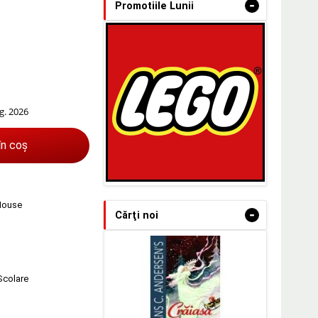
-
Promotiile Lunii
g. 2026
în coș
 House
-
Cărţi noi
 Scolare