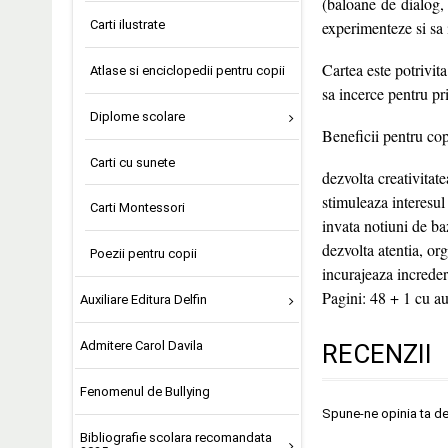
(baloane de dialog, 
experimenteze si sa i
Carti ilustrate
Cartea este potrivita
Atlase si enciclopedii pentru copii
sa incerce pentru p
Diplome scolare
Beneficii pentru cop
Carti cu sunete
dezvolta creativitate
stimuleaza interesul
Carti Montessori
invata notiuni de b
dezvolta atentia, or
Poezii pentru copii
incurajeaza incredere
Pagini: 48 + 1 cu a
Auxiliare Editura Delfin
Admitere Carol Davila
RECENZII
Fenomenul de Bullying
Spune-ne opinia ta d
Bibliografie scolara recomandata