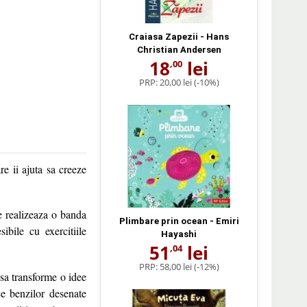
Craiasa Zapezii - Hans
Christian Andersen
18
lei
,00
PRP:
20,00 lei
(-10%)
e ii ajuta sa creeze
e realizeaza o banda
Plimbare prin ocean - Emiri
ibile cu exercitiile
Hayashi
51
lei
,04
PRP:
58,00 lei
(-12%)
sa transforme o idee
ce benzilor desenate