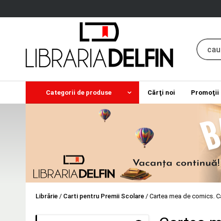
Categorii de produse
Cărţi noi
Promoţii
Librărie
/
Carti pentru Premii Scolare
/
Cartea mea de comics. Ca