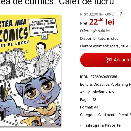
ea de comics. Caiet de lucru
?
PRP:
32,00 lei
(-30%)
22
lei
,40
Preț:
Diferență: 9,60 lei
Disponibilitate:
în stoc
Livrare estimată:
Marți, 18 Au
Adaugă 
ISBN:
9786060489986
Editura:
Didactica Publishing
Anul publicării:
2026
Pagini:
48
Format: A4
Categoria:
Carti pentru Premii
adaugă la Favorite