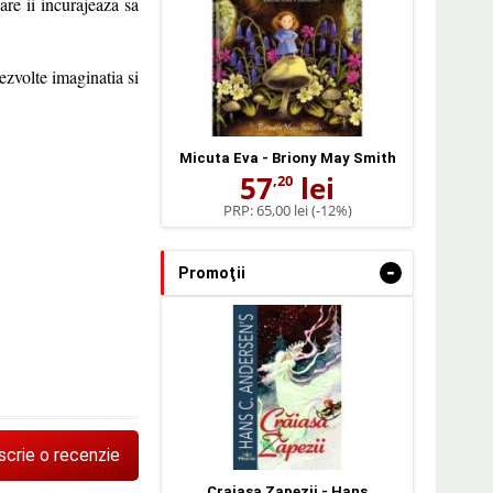
are ii incurajeaza sa
dezvolte imaginatia si
Micuta Eva - Briony May Smith
57
lei
,20
PRP:
65,00 lei
(-12%)
-
Promoţii
scrie o recenzie
Craiasa Zapezii - Hans