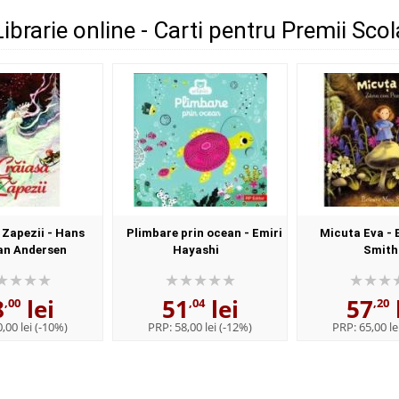
 Librarie online - Carti pentru Premii Sco
 Zapezii - Hans
Plimbare prin ocean - Emiri
Micuta Eva - 
an Andersen
Hayashi
Smith
8
lei
51
lei
57
,00
,04
,20
,00 lei
(-10%)
PRP:
58,00 lei
(-12%)
PRP:
65,00 le