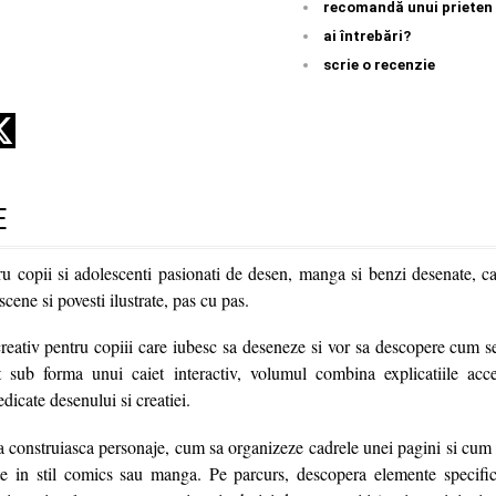
recomandă unui prieten
ai întrebări?
scrie o recenzie
E
ru copii si adolescenti pasionati de desen, manga si benzi desenate, car
scene si povesti ilustrate, pas cu pas.
creativ pentru copiii care iubesc sa deseneze si vor sa descopere cum s
sub forma unui caiet interactiv, volumul combina explicatiile acces
dedicate desenului si creatiei.
a construiasca personaje, cum sa organizeze cadrele unei pagini si cum 
te in stil comics sau manga. Pe parcurs, descopera elemente specifi