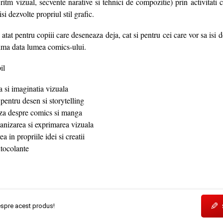
ritm vizual, secvente narative si tehnici de compozitie) prin activitati c
si dezvolte propriul stil grafic.
 atat pentru copiii care deseneaza deja, cat si pentru cei care vor sa isi 
rima data lumea comics-ului.
il
a si imaginatia vizuala
 pentru desen si storytelling
aza despre comics si manga
ganizarea si exprimarea vizuala
a in propriile idei si creatii
utocolante
✎
espre acest produs!