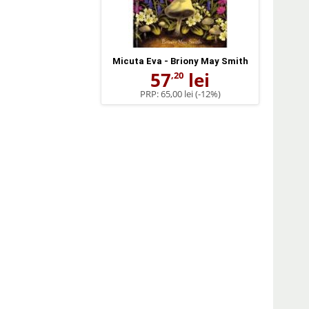
Micuta Eva - Briony May Smith
57
lei
,20
PRP:
65,00 lei
(-12%)