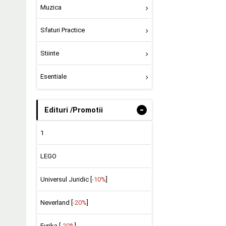
Muzica
Sfaturi Practice
Stiinte
Esentiale
-
Edituri /Promotii
1
LEGO
Universul Juridic [
-10%
]
Neverland [
-20%
]
Evrika [
-20%
]