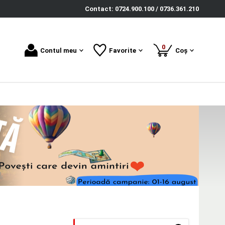
Contact: 0724.900.100 / 0736.361.210
produse
0
Contul meu
Favorite
Coș