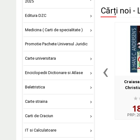
2025
Cărți noi -
Editura DZC
Medicina ( Carti de specialitate )
Promotie Pachete Universul Juridic
Carte universitara
‹
Enciclopedii Dictionare si Atlase
Craiasa
Beletristica
Christi
Carte straina
1
PRP:
20
Carti de Craciun
IT si Calculatoare